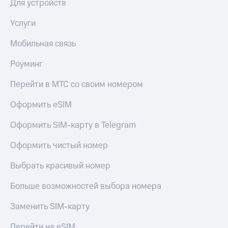
Для устройств
выкупа
акций
Услуги
Дивиденды
Рынок
Мобильная связь
облигаций
Роуминг
Описание
Еврооблигации-2023
Уведомление
Перейти в МТС со своим номером
о
погашении
Оформить eSIM
именных
облигаций
Оформить SIM-карту в Telegram
Другое
Оформить чистый номер
Регистратор
Реквизиты
Выбрать красивый номер
Контакты
йчивое развитие
Больше возможностей выбора номера
и деловая этика
На главную
Заменить SIM-карту
Перейти на eSIM