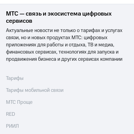
МТС
МТС — связь и экосистема цифровых
о технологиях
сервисов
Достижения
Актуальные новости не только о тарифах и услугах
связи, но и новых продуктах МТС: цифровых
Интервью
приложениях для работы и отдыха, ТВ и медиа,
Финансовая
финансовых сервисах, технологиях для запуска и
отчетность
продвижения бизнеса и других сервисах компании
Контакты
Новости
Тарифы
в
регионе
Тарифы мобильной связи
м и акционерам
МТС Проще
Корпоративное
управление
RED
Корпоративный
РИИЛ
секретарь