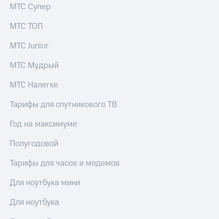
Раскрытие
МТС Супер
информации
Информация
МТС ТОП
акционерам
Документы
МТС Junior
ПАО
"МТС"
МТС Мудрый
Собрания
акционеров
МТС Налегке
Личный
кабинет
акционера
Тарифы для спутникового ТВ
Акционерный
капитал
Год на максимуме
Контроль
и
Полугодовой
аудит
Рынок
Тарифы для часов и модемов
акций
Для ноутбука мини
Описание
Программа
Для ноутбука
приобретения
Порядок