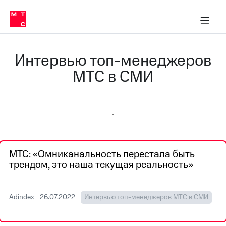
О
сторам и акционерам
Комплаенс и деловая этика
Устойчивое развитие
Медиа-центр
О МТС
О МТС
На главную
компании
О
компании
Стратегия
Стратегия
Интервью топ-менеджеров
Карьера
в МТС
Карьера
МТС в СМИ
в МТС
Пресс-
релизы
История
компании
МТС
о технологиях
Руководство
региона
МТС: «Омниканальность перестала быть
Правовая
трендом, это наша текущая реальность»
информация
Контакты
Adindex
26.07.2022
Интервью топ-менеджеров МТС в СМИ
Медиа-центр
Пресс-
релизы