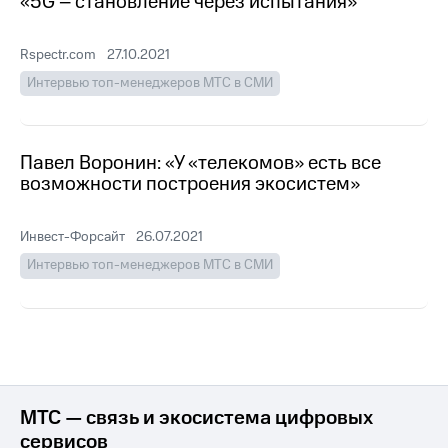
«5G – становление через испытания»
Раскрытие
информации
Информация
Rspectr.com
27.10.2021
акционерам
Документы
Интервью топ-менеджеров МТС в СМИ
ПАО
"МТС"
Собрания
акционеров
Павел Воронин: «У «телекомов» есть все
Личный
возможности построения экосистем»
кабинет
акционера
Акционерный
Инвест-Форсайт
26.07.2021
капитал
Интервью топ-менеджеров МТС в СМИ
Контроль
и
аудит
Рынок
акций
Описание
Программа
МТС — связь и экосистема цифровых
приобретения
сервисов
Порядок