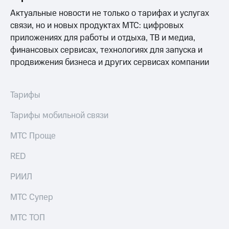
выкупа
Актуальные новости не только о тарифах и услугах
акций
связи, но и новых продуктах МТС: цифровых
Дивиденды
Рынок
приложениях для работы и отдыха, ТВ и медиа,
облигаций
финансовых сервисах, технологиях для запуска и
продвижения бизнеса и других сервисах компании
Описание
Еврооблигации-2023
Уведомление
о
Тарифы
погашении
именных
Тарифы мобильной связи
облигаций
Другое
МТС Проще
Регистратор
RED
Реквизиты
Контакты
РИИЛ
йчивое развитие
и деловая этика
МТС Супер
На главную
МТС ТОП