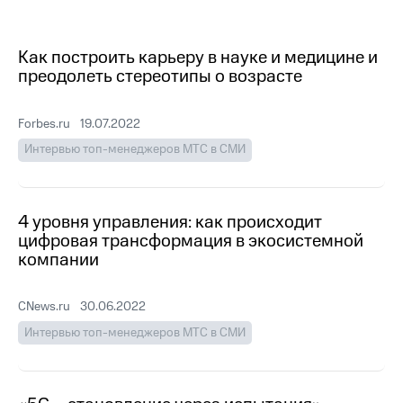
МТС
о технологиях
Как построить карьеру в науке и медицине и
преодолеть стереотипы о возрасте
Достижения
Интервью
Forbes.ru
19.07.2022
Финансовая
Интервью топ-менеджеров МТС в СМИ
отчетность
Контакты
4 уровня управления: как происходит
Новости
цифровая трансформация в экосистемной
в
компании
регионе
м и акционерам
CNews.ru
30.06.2022
Корпоративное
Интервью топ-менеджеров МТС в СМИ
управление
Корпоративный
секретарь