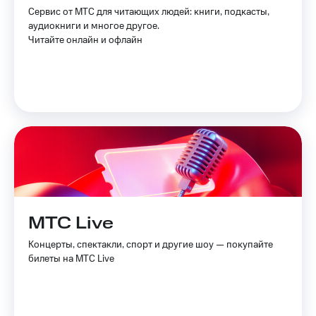
Спутниковое
Скидка
Сервис от МТС для читающих людей: книги, подкасты,
ТВ
на тарифы,
аудиокниги и многое другое.
общие
Читайте онлайн и офлайн
Услуги
подписки
и услуги,
Поддержка
доступ
к геолокации
Сертификаты
висы и подписки
МТС
безопасности
Premium
Всё
Подписка
под
на гигабайты
рукой
интернета,
в Мой МТС
фильмы,
музыка
Посмотрите,
МТС Live
и многое
что
другое
полезного
Концерты, спектакли, спорт и другие шоу — покупайте
Семейная
есть
билеты на МТС Live
группа
в нашем
приложении
Скидка
на тарифы,
КИОН