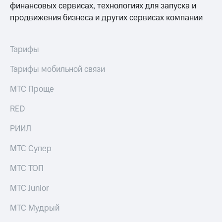
финансовых сервисах, технологиях для запуска и
продвижения бизнеса и других сервисах компании
Оплата
по QR-
коду
за границей
Тарифы
тернет-магазин
Тарифы мобильной связи
Смартфоны
МТС Проще
Наушники
и
RED
колонки
РИИЛ
Умные
часы
МТС Супер
и
трекеры
МТС ТОП
Умный
МТС Junior
дом
Планшеты
МТС Мудрый