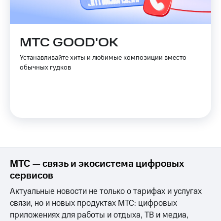
Пополнить
номер
МТС
МТС GOOD'OK
Настройки
Устанавливайте хиты и любимые композиции вместо
автоплатежа
обычных гудков
Пополнить
номер
другого
оператора
Оплата
интернета
и
ТВ
МТС — связь и экосистема цифровых
Переводы
сервисов
с
Актуальные новости не только о тарифах и услугах
телефона
на карту
связи, но и новых продуктах МТС: цифровых
приложениях для работы и отдыха, ТВ и медиа,
МТС Pay