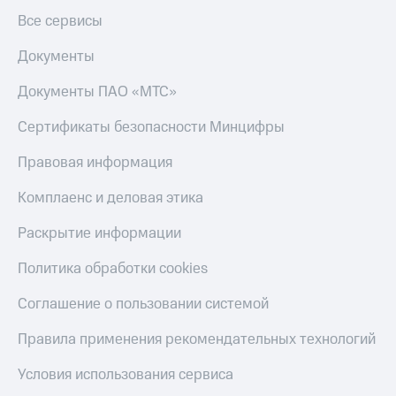
Все сервисы
Оплата
по QR-
Документы
коду
за границей
Документы ПАО «МТС»
тернет-магазин
Сертификаты безопасности Минцифры
Смартфоны
Правовая информация
Наушники
и
Комплаенс и деловая этика
колонки
Раскрытие информации
Умные
часы
Политика обработки cookies
и
трекеры
Соглашение о пользовании системой
Умный
дом
Правила применения рекомендательных технологий
Планшеты
Условия использования сервиса