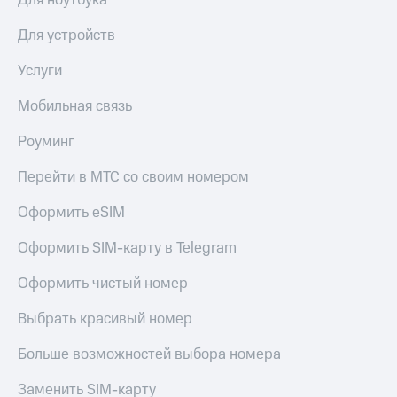
Для ноутбука
Получайте
доход
Тарифы
Для устройств
онлайн
RED,
Страхование
РИИЛ
Услуги
и МТС Супер
Покупка
дешевле
полисов
Мобильная связь
при оплате
онлайн
с карты
Скидка 30%
Роуминг
МТС Деньги
на связь
Перейти в МТС со своим номером
Обзоры
С картой
товаров
МТС
Оформить eSIM
Деньги
Скидки
МТС
Оформить SIM-карту в Telegram
до 40%
Накопления
на смартфоны
Оформить чистый номер
Откладывайте
деньги
при
Выбрать красивый номер
и получайте
покупке
доход 15%
со связью
Больше возможностей выбора номера
Платежи
МТС
и
переводы
Заменить SIM-карту