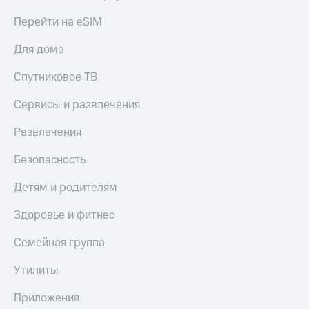
Пополнить
Перейти на eSIM
номер
МТС
Для дома
Настройки
Спутниковое ТВ
автоплатежа
Сервисы и развлечения
Пополнить
номер
Развлечения
другого
оператора
Безопасность
Оплата
Детям и родителям
интернета
и
Здоровье и фитнес
ТВ
Семейная группа
Переводы
с
телефона
Утилиты
на карту
Приложения
МТС Pay