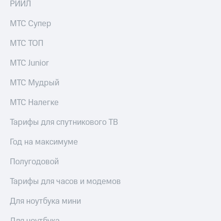
РИИЛ
Акции
Покупка
полисов
МТС Супер
Приложения
онлайн
КИОН
Скидка 30%
МТС ТОП
на связь
КИОН
Музыка
МТС Junior
С картой
МТС
КИОН
МТС Мудрый
Деньги
Строки
МТС
МТС Налегке
Накопления
Live
Тарифы для спутникового ТВ
Откладывайте
Гудок
деньги
и получайте
Год на максимуме
Мой
доход 15%
МТС
Акции
Полугодовой
Условия
Все
пополнения
Тарифы для часов и модемов
приложения
Финансы
Скидка
Для ноутбука мини
Инвестиции
30%
на связь