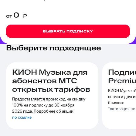
на связь
0
от
₽
Роуминг
Тарифы
RED,
Семейная
РИИЛ
ВЫБРАТЬ ПОДПИСКУ
группа
и МТС
Супер
Заказать
дешевле
Выберите подходящее
SIM-
при
карту
оплате
с карты
Оформить
МТС
КИОН Музыка для
Подпи
eSIM
Деньги
абонентов МТС
Premi
SIM-
Спутниковое ТВ
открытых тарифов
карта
КИОН Музыка*,
для
спама и други
Выберите
Предоставляется промокод на скидку
иностранцев
и подключите
близких
100% на подписку до 30 ноября
ТВ
*активация п
2026 года. Подробнее об акции
Оформить
с выгодным
по ссылке
чистый
тарифом
номер
Интернет,