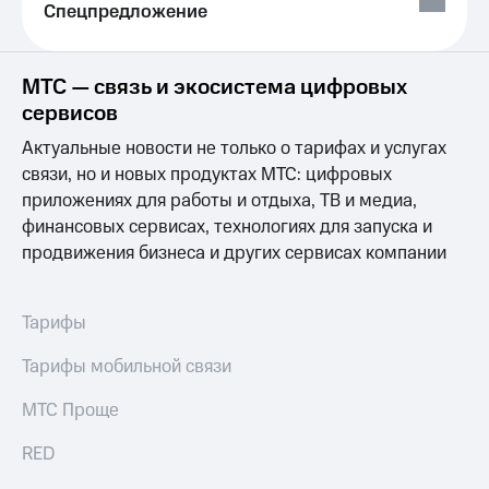
общие
Спецпредложение
подписки
КИОН
и услуги,
Музыка
доступ
МТС — связь и экосистема цифровых
к геолокации
КИОН
Кино,
сервисов
Строки
музыка,
Актуальные новости не только о тарифах и услугах
книги
Live
и не
связи, но и новых продуктах МТС: цифровых
только
Гудок
приложениях для работы и отдыха, ТВ и медиа,
финансовых сервисах, технологиях для запуска и
Безопасность
Мой
продвижения бизнеса и других сервисах компании
МТС
Финансы
Все
Детям
Тарифы
приложения
и родителям
Инвестиции
Тарифы мобильной связи
Здоровье
и фитнес
Получайте
МТС Проще
доход
Приложения
онлайн
RED
от МТС
Страхование