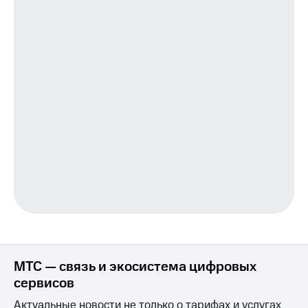
Пополнить
номер
МТС
Настройки
автоплатежа
Пополнить
номер
другого
оператора
Оплата
интернета
и
ТВ
Переводы
с
МТС — связь и экосистема цифровых
телефона
на карту
сервисов
Актуальные новости не только о тарифах и услугах
МТС Pay