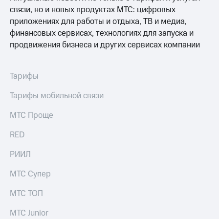
связи, но и новых продуктах МТС: цифровых
Оплата
приложениях для работы и отдыха, ТВ и медиа,
по QR-
финансовых сервисах, технологиях для запуска и
коду
продвижения бизнеса и других сервисах компании
за границей
тернет-магазин
Смартфоны
Тарифы
Наушники
Тарифы мобильной связи
и
колонки
МТС Проще
Умные
RED
часы
и
РИИЛ
трекеры
МТС Супер
Умный
дом
МТС ТОП
Планшеты
МТС Junior