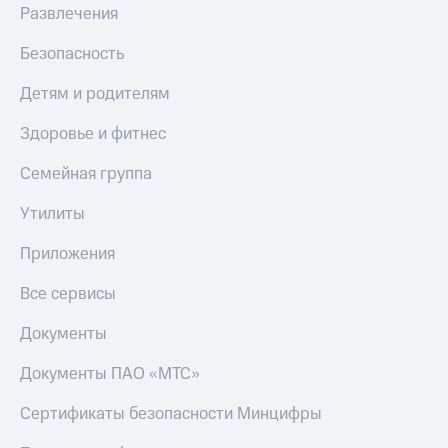
деньги
Развлечения
при
и получайте
покупке
доход 15%
Безопасность
со связью
Платежи
МТС
Детям и родителям
и
переводы
Здоровье и фитнес
Пополнить
Семейная группа
номер
МТС
Утилиты
Настройки
автоплатежа
Приложения
Пополнить
Все сервисы
номер
другого
Документы
оператора
Документы ПАО «МТС»
Оплата
интернета
Сертификаты безопасности Минцифры
и
ТВ