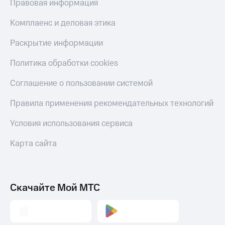
Правовая информация
Переводы
Комплаенс и деловая этика
с
телефона
Раскрытие информации
на карту
Политика обработки cookies
МТС Pay
Соглашение о пользовании системой
Оплата
по QR-
коду
Правила применения рекомендательных технологий
за границей
Условия использования сервиса
тернет-магазин
Смартфоны
Карта сайта
Наушники
и
колонки
Скачайте Мой МТС
Умные
часы
и