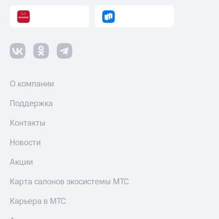
трекеры
Умный
дом
Планшеты
Акции
и
О компании
скидки
Поддержка
Все
товары
Контакты
Новости
Акции
Карта салонов экосистемы МТС
Карьера в МТС