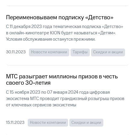
Интернет,
Выбрать
ТВ и телефон
красивый
для дома
номер
Переименовываем подписку «Детство»
Заменить
С 11 декабря 2023 года тематическая подписка «Детство»
Личный
SIM-
в онлайн-кинотеатре KION будет называться «Детям».
кабинет
карту
Условия обслуживания останутся прежними.
спутникового
ТВ
Перейти
Скачать
30.11.2023
Новости компании
Тарифы
Скидки и акции
на
приложение
eSIM
Мой
МТС
Для дома
МТС
МТС разыграет миллионы призов в честь
Спутниковое ТВ
Premium
Выберите
своего 30-летия
и подключите
Подписка
C 15 ноября 2023 по 07 января 2024 года цифровая
ТВ
на гигабайты
экосистема МТС проводит грандиозный розыгрыш призов
с выгодным
интернета,
тарифом
от ключевых сервисов экосистемы
фильмы,
музыка
и многое
Интернет,
15.11.2023
Новости компании
Скидки и акции
другое
ТВ и телефон
для дома