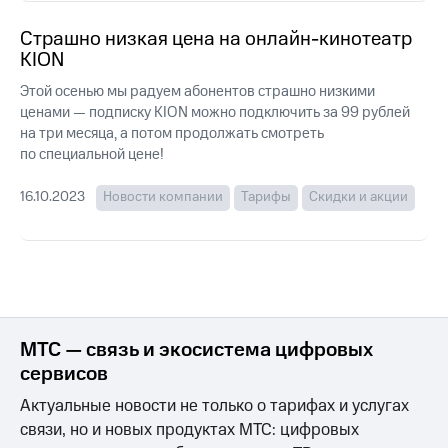
Семейная
группа
Страшно низкая цена на онлайн-кинотеатр
Спутниковое
KION
Скидка
ТВ
на тарифы,
Этой осенью мы радуем абонентов страшно низкими
общие
Услуги
ценами — подписку KION можно подключить за 99 рублей
подписки
на три месяца, а потом продолжать смотреть
и услуги,
Поддержка
по специальной цене!
доступ
к геолокации
висы и подписки
МТС
16.10.2023
Новости компании
Тарифы
Скидки и акции
Сертификаты
Premium
безопасности
Подписка
Всё
на гигабайты
под
интернета,
рукой
фильмы,
музыка
в Мой МТС
МТС — связь и экосистема цифровых
и многое
другое
сервисов
Посмотрите,
что
Семейная
Актуальные новости не только о тарифах и услугах
полезного
группа
связи, но и новых продуктах МТС: цифровых
есть