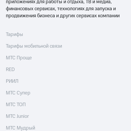
в нашем
приложениях для работы и отдыха, ТВ и медиа,
Скидка
приложении
финансовых сервисах, технологиях для запуска и
на тарифы,
общие
продвижения бизнеса и других сервисах компании
КИОН
подписки
и услуги,
КИОН
доступ
Музыка
Тарифы
к геолокации
КИОН
Тарифы мобильной связи
Кино,
Строки
музыка,
МТС Проще
книги
Live
и не
RED
только
Гудок
Безопасность
РИИЛ
Мой
МТС
Финансы
МТС Супер
Все
Детям
МТС ТОП
приложения
и родителям
МТС Junior
Инвестиции
Здоровье
и фитнес
МТС Мудрый
Получайте