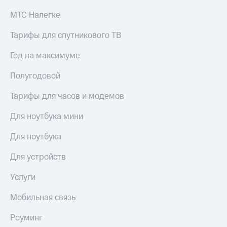
доход
Приложения
онлайн
МТС Налегке
от МТС
Страхование
Тарифы для спутникового ТВ
Акции
Покупка
Год на максимуме
Приложения
полисов
КИОН
онлайн
Полугодовой
КИОН
Скидка 30%
Тарифы для часов и модемов
Музыка
на связь
КИОН
Для ноутбука мини
С картой
Строки
МТС
Деньги
Для ноутбука
Live
МТС
Для устройств
Накопления
Гудок
Услуги
Откладывайте
Мой
деньги
МТС
Мобильная связь
и получайте
доход 15%
Все
Роуминг
приложения