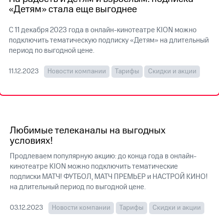
на связь
«Детям» стала еще выгоднее
Роуминг
Тарифы
С 11 декабря 2023 года в онлайн-кинотеатре KION можно
RED,
подключить тематическую подписку «Детям» на длительный
Семейная
РИИЛ
период по выгодной цене.
группа
и МТС
Супер
11.12.2023
Новости компании
Тарифы
Скидки и акции
Заказать
дешевле
SIM-
при
карту
оплате
с карты
Оформить
МТС
eSIM
Деньги
Любимые телеканалы на выгодных
SIM-
Спутниковое ТВ
условиях!
карта
для
Продлеваем популярную акцию: до конца года в онлайн-
Выберите
иностранцев
и подключите
кинотеатре KION можно подключить тематические
ТВ
подписки МАТЧ! ФУТБОЛ, МАТЧ ПРЕМЬЕР и НАСТРОЙ КИНО!
Оформить
с выгодным
на длительный период по выгодной цене.
чистый
тарифом
номер
03.12.2023
Новости компании
Тарифы
Скидки и акции