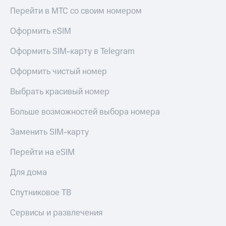
Акции
Финансы
Перейти в МТС со своим номером
Условия
Инвестиции
пополнения
Оформить eSIM
Получайте
Скидка
доход
Оформить SIM-карту в Telegram
30%
онлайн
на связь
Страхование
Оформить чистый номер
Тарифы
Покупка
Выбрать красивый номер
RED,
полисов
РИИЛ
онлайн
и МТС Супер
Больше возможностей выбора номера
дешевле
Скидка 30%
при оплате
Заменить SIM-карту
на связь
с карты
МТС Деньги
Перейти на eSIM
С картой
МТС
Обзоры
Для дома
Деньги
товаров
МТС
Спутниковое ТВ
Скидки
Накопления
до 40%
Сервисы и развлечения
на смартфоны
Откладывайте