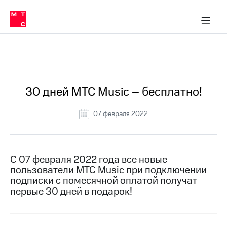
Перенести
ка 30% на связь
обильная связь
Сервисы и подписки
Интернет-магазин
Для дома
Скидка 30% на связь
Личные кабинеты
Финансы
Приложения
номер
ичные кабинеты
в МТС
Мобильная
связь
Все Новости
Тарифы
Интернет
и
ТВ
Услуги
30 дней МТС Music – бесплатно!
Спутниковое
ТВ
07 февраля 2022
Роуминг
МТС
Деньги
Личный
кабинет
Мобильная связь
С 07 февраля 2022 года все новые
Скачать
Перенести
пользователи МТС Music при подключении
приложение
номер
подписки с помесячной оплатой получат
Мой
в МТС
первые 30 дней в подарок!
МТС
Акции
Тарифы
Скидка 30%
Услуги