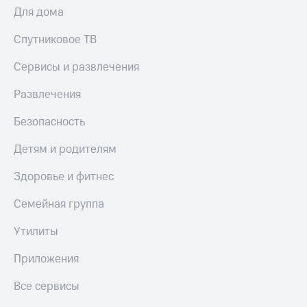
доход
Для дома
Приложения
онлайн
от МТС
Спутниковое ТВ
Страхование
Акции
Сервисы и развлечения
Покупка
Приложения
полисов
КИОН
Развлечения
онлайн
КИОН
Скидка 30%
Безопасность
Музыка
на связь
Детям и родителям
КИОН
С картой
Строки
МТС
Здоровье и фитнес
Деньги
Live
Семейная группа
МТС
Накопления
Гудок
Утилиты
Откладывайте
Мой
Приложения
деньги
МТС
и получайте
доход 15%
Все сервисы
Все
приложения