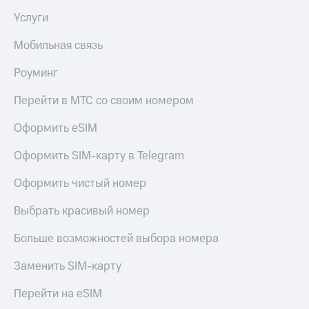
в нашем
Скидка
приложении
Услуги
на тарифы,
общие
КИОН
Мобильная связь
подписки
и услуги,
КИОН
Роуминг
доступ
Музыка
к геолокации
Перейти в МТС со своим номером
КИОН
Кино,
Строки
музыка,
Оформить eSIM
книги
Live
и не
Оформить SIM-карту в Telegram
только
Гудок
Оформить чистый номер
Безопасность
Мой
МТС
Выбрать красивый номер
Финансы
Все
Больше возможностей выбора номера
Детям
приложения
и родителям
Заменить SIM-карту
Инвестиции
Здоровье
Перейти на eSIM
и фитнес
Получайте