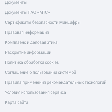
Акции
Документы
Финансы
Условия
Инвестиции
пополнения
Документы ПАО «МТС»
Получайте
Скидка
доход
Сертификаты безопасности Минцифры
30%
онлайн
на связь
Правовая информация
Страхование
Тарифы
Комплаенс и деловая этика
Покупка
RED,
полисов
РИИЛ
Раскрытие информации
онлайн
и МТС Супер
дешевле
Политика обработки cookies
Скидка 30%
при оплате
на связь
с карты
Соглашение о пользовании системой
МТС Деньги
С картой
МТС
Правила применения рекомендательных технологий
Обзоры
Деньги
товаров
Условия использования сервиса
МТС
Скидки
Накопления
Карта сайта
до 40%
на смартфоны
Откладывайте