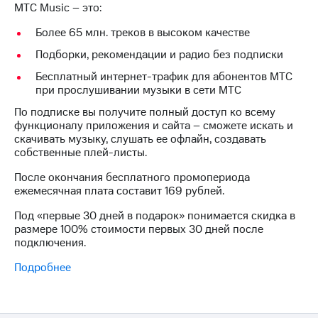
МТС Music – это:
на связь
Более 65 млн. треков в высоком качестве
Роуминг
Тарифы
RED,
Подборки, рекомендации и радио без подписки
Семейная
РИИЛ
Бесплатный интернет-трафик для абонентов МТС
группа
и МТС
при прослушивании музыки в сети МТС
Супер
Заказать
дешевле
По подписке вы получите полный доступ ко всему
SIM-
при
функционалу приложения и сайта – сможете искать и
карту
оплате
скачивать музыку, слушать ее офлайн, создавать
с карты
собственные плей-листы.
Оформить
МТС
eSIM
Деньги
После окончания бесплатного промопериода
ежемесячная плата составит 169 рублей.
SIM-
Спутниковое ТВ
карта
Под «первые 30 дней в подарок» понимается скидка в
для
Выберите
размере 100% стоимости первых 30 дней после
иностранцев
и подключите
подключения.
ТВ
Оформить
Подробнее
с выгодным
чистый
тарифом
номер