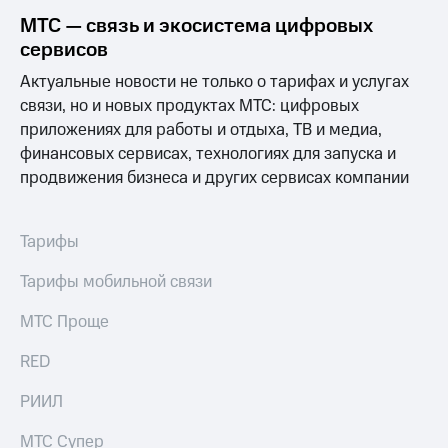
Интернет,
Выбрать
ТВ и телефон
красивый
МТС — связь и экосистема цифровых
для дома
номер
сервисов
Заменить
Актуальные новости не только о тарифах и услугах
Личный
SIM-
связи, но и новых продуктах МТС: цифровых
кабинет
карту
приложениях для работы и отдыха, ТВ и медиа,
спутникового
ТВ
финансовых сервисах, технологиях для запуска и
Перейти
Скачать
на
продвижения бизнеса и других сервисах компании
приложение
eSIM
Мой
МТС
Для дома
Тарифы
МТС
Спутниковое ТВ
Premium
Выберите
Тарифы мобильной связи
и подключите
Подписка
ТВ
МТС Проще
на гигабайты
с выгодным
интернета,
тарифом
фильмы,
RED
музыка
и многое
Интернет,
РИИЛ
другое
ТВ и телефон
для дома
МТС Супер