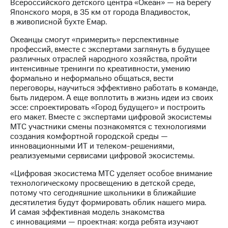
Раскрытие
Всероссийского детского центра «Океан» — на берегу
информации
Японского моря, в 35 км от города Владивосток,
Информация
в живописной бухте Емар.
акционерам
Океанцы смогут «примерить» перспективные
Документы
профессий, вместе с экспертами заглянуть в будущее
ПАО
различных отраслей народного хозяйства, пройти
"МТС"
интенсивные тренинги по креативности, умению
Собрания
формально и неформально общаться, вести
акционеров
переговоры, научиться эффективно работать в команде,
Личный
быть лидером. А еще воплотить в жизнь идеи из своих
кабинет
эссе: спроектировать «Город будущего» и построить
акционера
его макет. Вместе с экспертами цифровой экосистемы
Акционерный
МТС участники смены познакомятся с технологиями
капитал
создания комфортной городской среды —
Контроль
инновационными ИТ и телеком-решениями,
и
реализуемыми сервисами цифровой экосистемы.
аудит
Рынок
«Цифровая экосистема МТС уделяет особое внимание
акций
технологическому просвещению в детской среде,
потому что сегодняшние школьники в ближайшие
Описание
десятилетия будут формировать облик нашего мира.
Программа
И самая эффективная модель знакомства
приобретения
с инновациями — проектная: когда ребята изучают
Порядок