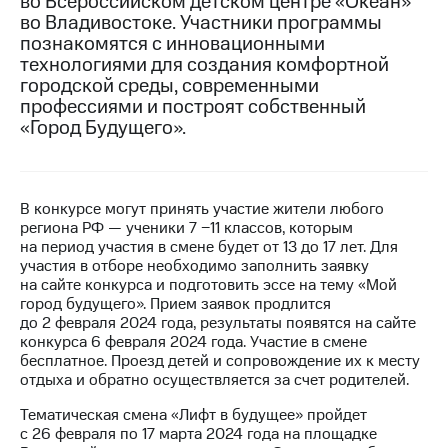
во Всероссийском детском центре «Океан»
во Владивостоке. Участники программы
МТС
познакомятся с инновационными
о технологиях
технологиями для создания комфортной
городской среды, современными
Достижения
профессиями и построят собственный
«Город Будущего».
Интервью
Финансовая
отчетность
В конкурсе могут принять участие жители любого
Контакты
региона РФ — ученики 7 −11 классов, которым
на период участия в смене будет от 13 до 17 лет. Для
Новости
участия в отборе необходимо заполнить заявку
в
на сайте конкурса и подготовить эссе на тему «Мой
регионе
город будущего». Прием заявок продлится
до 2 февраля 2024 года, результаты появятся на сайте
м и акционерам
конкурса 6 февраля 2024 года. Участие в смене
Корпоративное
бесплатное. Проезд детей и сопровождение их к месту
управление
отдыха и обратно осуществляется за счет родителей.
Корпоративный
Тематическая смена «Лифт в будущее» пройдет
секретарь
с 26 февраля по 17 марта 2024 года на площадке