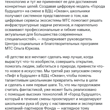
технологию и тут же применяют ее для достижения
выкупа
конкретных целей. Создавая цифровую модель «Города
акций
будущего» на смене в ВДЦ «Океан», школьники
Дивиденды
получают системное представление о том, как
Рынок
цифровые сервисы экосистемы МТС помогают решать
облигаций
инфраструктурные задачи регионов, и параллельно
осваивают профессиональные и гибкие навыки,
Описание
актуальные для большинства современных
Еврооблигации-2023
специальностей», — подчеркивает руководитель
Уведомление
Центра социальных и благотворительных программ
о
МТС Ольга Юркова.
погашении
именных
«В детстве все мечтают сделать мир лучше, когда
облигаций
вырастут: что-то изобрести, совершить открытие,
Другое
помогать людям, заботиться о природе, привнести что-
то новое в искусство. Мы третий раз запускаем смену
Регистратор
«Лифт в будущее» в ВДЦ «Океан», чтобы помочь
Реквизиты
талантливым школьникам превратить мечты в цели
Контакты
и сделать к ним первые шаги. То, что мы продолжаем
йчивое развитие
считать фантастикой, уже может быть реализовано
и деловая этика
с помощью высоких технологий. И «Город будущего»,
На главную
который в течение смены проектируют и моделируют
школьники рука об руку с наставниками и экспертами
компаний-партнеров Фонда — наглядное тому