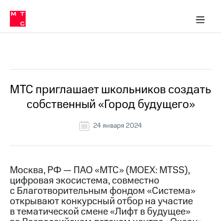
О
сторам и акционерам
Комплаенс и деловая этика
Устойчивое развитие
Медиа-центр
О МТС
О МТС
На главную
компании
О
компании
Стратегия
Стратегия
Все Новости
Карьера
в МТС
Карьера
в МТС
Пресс-
МТС приглашает школьников создать
релизы
История
собственный «Город будущего»
компании
МТС
о технологиях
Руководство
24 января 2024
региона
Правовая
информация
Москва, РФ — ПАО «МТС» (MOEX: MTSS),
цифровая экосистема, совместно
Контакты
с Благотворительным фондом «Система»
открывают конкурсный отбор на участие
Медиа-центр
Пресс-
в тематической смене «Лифт в будущее»
релизы