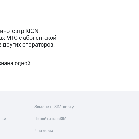
инотеатр KION,
ах МТС с абонентской
в других операторов.
изнана одной
Заменить SIM-карту
язи
Перейти на eSIM
Для дома