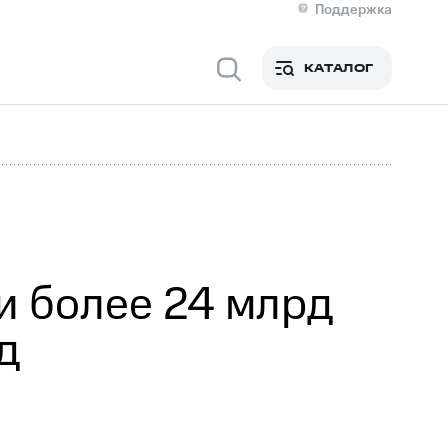
Поддержка
О МТС
я информация
Контакты
КАТАЛОГ
Медиа-центр
кты
Новости в регионе
Инвесторам и акционерам
ция акционерам
Документы
роль и аудит
Рынок акций
й
Описание
р
Реквизиты
Контакты
Устойчивое развитие
Комплаенс и деловая этика
На главную
и более 24 млрд
д