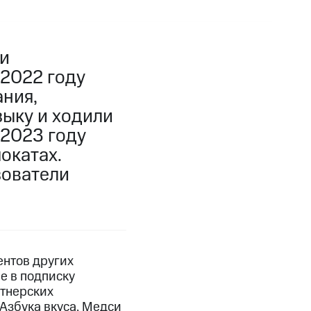
и
 2022 году
ния,
зыку и ходили
 2023 году
окатах.
зователи
ентов других
е в подписку
ртнерских
 Азбука вкуса, Медси