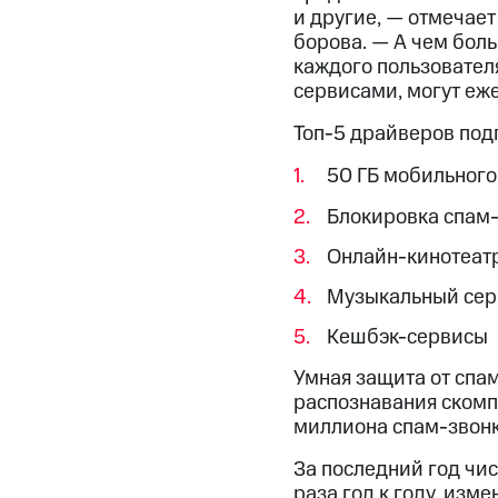
и другие, — отмечает в
боро­ва. — А чем бол
каждого пользовател
сервисами, могут еж
Топ-5 драйверов под
50 ГБ мобильного
Блокировка спам
Онлайн-кинотеат
Музыкальный сер
Кешбэк-сервисы
Умная защита от спам
распознавания скомп
миллиона спам-звонко
За последний год чи
раза год к году, изм