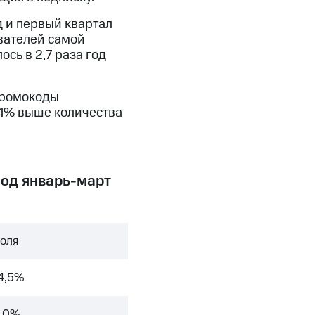
д и первый квартал
ователей самой
сь в 2,7 раза год
промокоды
11% выше количества
иод январь-март
оля
4,5%
,0%