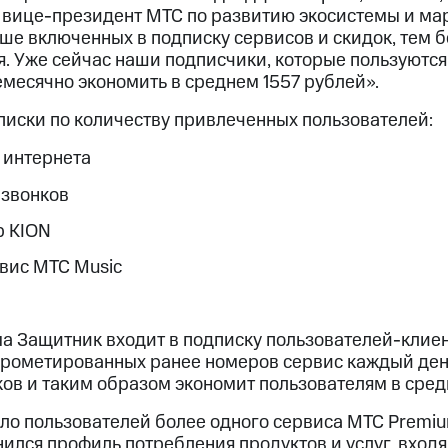
и­це-пре­зиден­т МТС по раз­ви­тию эко­сис­те­мы и мар­
ьше включенных в подписку сервисов и скидок, тем 
я. Уже сейчас наши подписчики, которые пользуютс
емесячно экономить в среднем 1557 рублей».
писки по количеству привлеченных пользователей:
 интернета
-звонков
р KION
вис МТС Music
а Защитник входит в подписку пользователей-клиен
рометированных ранее номеров сервис каждый ден
в и таким образом экономит пользователям в средн
сло пользователей более одного сервиса МТС Premiu
енился профиль потребления продуктов и услуг, входя