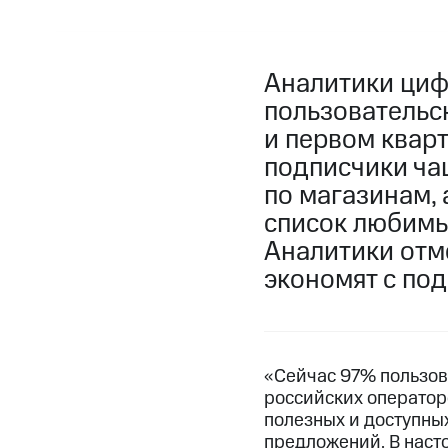
Аналитики циф
пользовательс
и первом кварт
подписчики ча
по магазинам, 
список любимы
Аналитики отме
экономят с под
«Сейчас 97% пользов
российских операторо
полезных и доступных
предложений. В насто