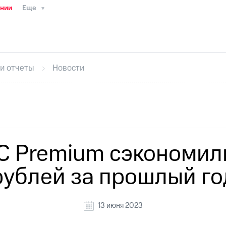
ании
Еще
ТС
Пресс-релизы
МТС о технологиях
ТС
История компании
Руководство региона
Правова
стижения
Интервью
Финансовая отчетность
Конта
 и отчеты
Новости
тивный секретарь
Раскрытие информации
Информа
ный кабинет акционера
Акционерный капитал
Конт
Порядок выкупа акций
Дивиденды
Рынок облигаци
 погашении именных облигаций
Другое
Регистрато
 Premium сэкономил
рублей за прошлый го
13 июня 2023