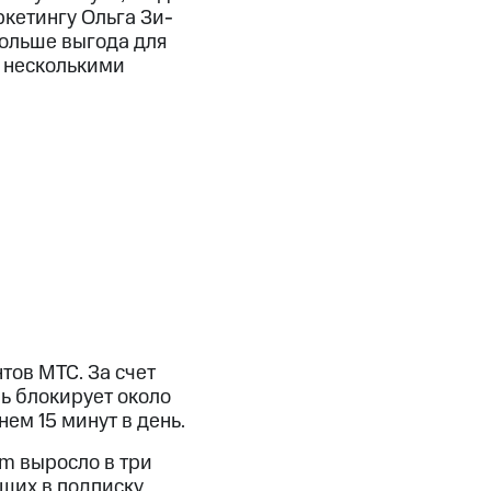
ке­тин­гу Оль­га Зи­
больше выгода для
я несколькими
тов МТС. За счет
ь блокирует около
ем 15 минут в день.
m выросло в три
щих в подписку.