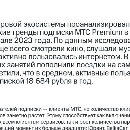
ровой экосистемы проанализировал
кие тренды подписки МТС Premium в
але 2023 года. По данным исследова
ще всего смотрели кино, слушали му
активно пользовались интернетом. В
х занятий пополнили поездки на сам
тили, что в среднем, активные поль
пиской 18 684 рубля в год.
ателей подписки — клиенты МТС, но количество кли
в заметно растет. Этому способствует как включени
 всем клиентам сервисов, так и рост количества па
ящий момент их больше двадцати: Юрент, BelkaCar,