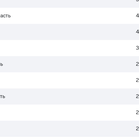
асть
4
4
3
ь
2
2
ть
2
2
2