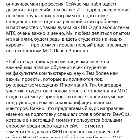
Раскрытие
оплачиваемая профессия. Сейчас мы наблюдаем
информации
дефицит на российском рынке ИТ-кадров, расширение
Информация
перечня обучающих программ по подготовке
акционерам
специалистов — одно из решений этой проблемы
Документы
и партнерство с таким вузом как ВШЭ для экосистемы
ПАО
МТС очень важно и ценно. Мы любим делиться опытом
"МТС"
и знаниями, будем рады видеть студентов на наших
Собрания
курсах», — прокомментировал первый вице-президент
акционеров
по технологиям МТС Павел Воронин.
Личный
кабинет
«Работа над прикладными задачами является
акционера
важнейшим этапом обучения всех студентов
Акционерный
на факультете компьютерных наук. Тем более нам
капитал
важны проекты, которые выполняются под
Контроль
руководством ведущих IT компаний. Так благодаря
и
участию студентов в новом проекте от компании МТС
аудит
студенты смогут приобрести новые знания и умения
Рынок
под руководством высококвалифицированных
акций
менторов. Важно, что предлагаемый курс направлен
именно на подготовку специалистов в области DevOps,
Описание
которые в настоящий момент пользуются большим
Программа
спросом среди работодателей», — отметил
приобретения
заместитель декана ФКН по учебно-методической
Порядок
работе Илья Самоненко. Об облачном бизнесе МТС