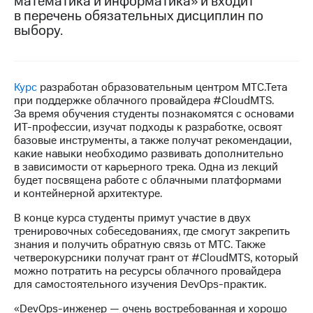
математика и информатика» и входит
в перечень обязательных дисциплин по
МТС
выбору.
о технологиях
Достижения
Курс
разработан образовательным центром МТС.Тета
Интервью
при поддержке облачного провайдера #CloudMTS.
За время обучения студенты познакомятся с основами
Финансовая
ИТ-профессии, изучат подходы к разработке, освоят
отчетность
базовые инструменты, а также получат рекомендации,
какие навыки необходимо развивать дополнительно
Контакты
в зависимости от карьерного трека. Одна из лекций
будет посвящена работе с облачными платформами
Новости
и контейнерной архитектуре.
в
регионе
В конце курса студенты примут участие в двух
тренировочных собеседованиях, где смогут закрепить
м и акционерам
знания и получить обратную связь от МТС. Также
Корпоративное
четверокурсники получат грант от #CloudMTS, который
управление
можно потратить на ресурсы облачного провайдера
для самостоятельного изучения DevOps-практик.
Корпоративный
секретарь
«DevOps-инженер — очень востребованная и хорошо