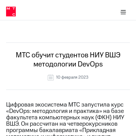
О
сторам и акционерам
Комплаенс и деловая этика
Устойчивое развитие
Медиа-центр
О МТС
О МТС
На главную
компании
О
компании
Стратегия
Стратегия
Все Новости
Карьера
в МТС
Карьера
в МТС
Пресс-
МТС обучит студентов НИУ ВШЭ
релизы
История
методологии DevOps
компании
МТС
о технологиях
Руководство
10 февраля 2023
региона
Правовая
информация
Цифровая экосистема МТС запустила курс
«DevOps: методология и практика» на базе
Контакты
факультета компьютерных наук (ФКН) НИУ
ВШЭ. Он рассчитан на четверокурсников
Медиа-центр
Пресс-
программы бакалавриата «Прикладная
релизы