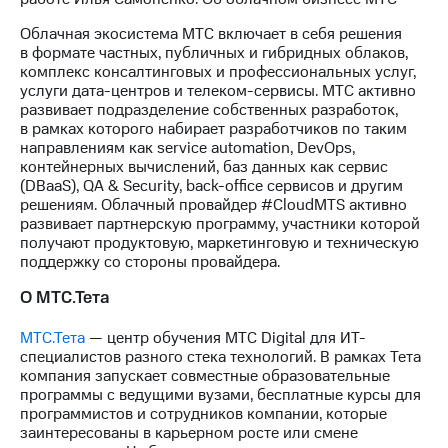
выкупа
акций
Облачная экосистема МТС включает в себя решения
Дивиденды
в формате частных, публичных и гибридных облаков,
Рынок
комплекс консалтинговых и профессиональных услуг,
облигаций
услуги дата-центров и телеком-сервисы. МТС активно
развивает подразделение собственных разработок,
Описание
в рамках которого набирает разработчиков по таким
Еврооблигации-2023
направлениям как service automation, DevOps,
Уведомление
контейнерных вычислений, баз данных как сервис
о
(DBaaS), QA & Security, back-office сервисов и другим
погашении
решениям. Облачный провайдер #CloudMTS активно
именных
развивает партнерскую программу, участники которой
облигаций
получают продуктовую, маркетинговую и техническую
Другое
поддержку со стороны провайдера.
Регистратор
О МТС.Тета
Реквизиты
Контакты
МТС.Тета
— центр обучения МТС Digital для ИТ-
йчивое развитие
специалистов разного стека технологий. В рамках Тета
и деловая этика
компания запускает совместные образовательные
программы с ведущими вузами, бесплатные курсы для
На главную
программистов и сотрудников компании, которые
заинтересованы в карьерном росте или смене