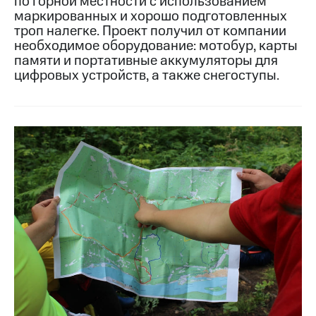
по горной местности с использованием
маркированных и хорошо подготовленных
МТС
троп налегке. Проект получил от компании
о технологиях
необходимое оборудование: мотобур, карты
памяти и портативные аккумуляторы для
Достижения
цифровых устройств, а также снегоступы.
Интервью
Финансовая
отчетность
Контакты
Новости
в
регионе
м и акционерам
Корпоративное
управление
Корпоративный
секретарь