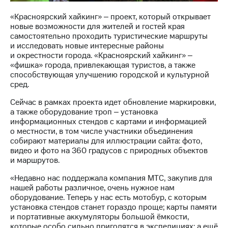
Раскрытие
информации
«Красноярский хайкинг» ‒ проект, который открывает
Информация
новые возможности для жителей и гостей края
акционерам
самостоятельно проходить туристические маршруты
Документы
и исследовать новые интересные районы
ПАО
и окрестности города. «Красноярский хайкинг» ‒
"МТС"
«фишка» города, привлекающая туристов, а также
Собрания
способствующая улучшению городской и культурной
акционеров
сред.
Личный
кабинет
Сейчас в рамках проекта идет обновление маркировки,
акционера
а также оборудование троп ‒ установка
Акционерный
информационных стендов с картами и информацией
капитал
о местности, в том числе участники объединения
Контроль
собирают материалы для иллюстрации сайта: фото,
и
видео и фото на 360 градусов с природных объектов
аудит
и маршрутов.
Рынок
акций
«Недавно нас поддержала компания МТС, закупив для
нашей работы различное, очень нужное нам
Описание
оборудование. Теперь у нас есть мотобур, с которым
Программа
установка стендов станет гораздо проще; карты памяти
приобретения
и портативные аккумуляторы большой ёмкости,
Порядок
которые особо сильно пригодятся в экспедициях; а ещё