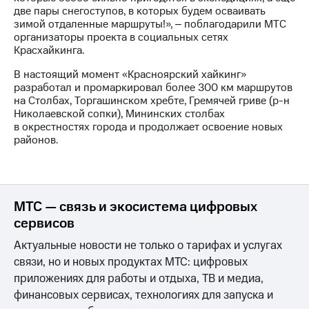
выкупа
две пары снегоступов, в которых будем осваивать
акций
зимой отдаленные маршруты!», ‒ поблагодарили МТС
Дивиденды
организаторы проекта в социальных сетях
Рынок
Красхайкинга.
облигаций
В настоящий момент «Красноярский хайкинг»
Описание
разработал и промаркировал более 300 км маршрутов
Еврооблигации-2023
на Столбах, Торгашинском хребте, Гремячей гриве (р-н
Уведомление
Николаевской сопки), Мининских столбах
о
в окрестностях города и продолжает освоение новых
погашении
районов.
именных
облигаций
Другое
Регистратор
МТС — связь и экосистема цифровых
Реквизиты
сервисов
Контакты
Актуальные новости не только о тарифах и услугах
йчивое развитие
и деловая этика
связи, но и новых продуктах МТС: цифровых
На главную
приложениях для работы и отдыха, ТВ и медиа,
финансовых сервисах, технологиях для запуска и