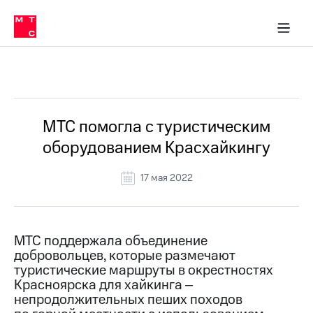
О
сторам и акционерам
Комплаенс и деловая этика
Устойчивое развитие
Медиа-центр
О МТС
О МТС
На главную
компании
О
компании
Стратегия
Стратегия
Все Новости
Карьера
в МТС
Карьера
в МТС
Пресс-
МТС помогла с туристическим
релизы
История
оборудованием Красхайкингу
компании
МТС
о технологиях
Руководство
17 мая 2022
региона
Правовая
информация
МТС поддержала объединение
добровольцев, которые размечают
Контакты
туристические маршруты в окрестностях
Красноярска для хайкинга ‒
Медиа-центр
Пресс-
непродолжительных пеших походов
релизы