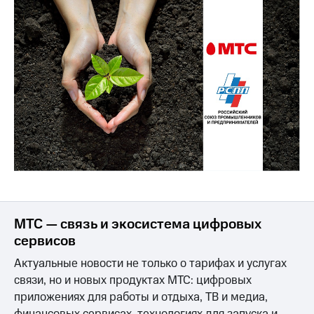
выкупа
акций
Дивиденды
Рынок
облигаций
Описание
Еврооблигации-2023
Уведомление
о
погашении
именных
облигаций
Другое
Регистратор
Реквизиты
МТС — связь и экосистема цифровых
Контакты
сервисов
йчивое развитие
Актуальные новости не только о тарифах и услугах
и деловая этика
На главную
связи, но и новых продуктах МТС: цифровых
приложениях для работы и отдыха, ТВ и медиа,