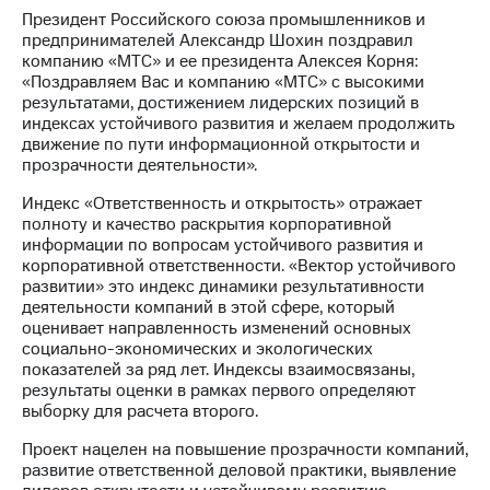
Президент Российского союза промышленников и
МТС
предпринимателей Александр Шохин поздравил
о технологиях
компанию «МТС» и ее президента Алексея Корня:
«Поздравляем Вас и компанию «МТС» с высокими
Достижения
результатами, достижением лидерских позиций в
индексах устойчивого развития и желаем продолжить
Интервью
движение по пути информационной открытости и
прозрачности деятельности».
Финансовая
отчетность
Индекс «Ответственность и открытость» отражает
полноту и качество раскрытия корпоративной
Контакты
информации по вопросам устойчивого развития и
корпоративной ответственности. «Вектор устойчивого
Новости
развитии» это индекс динамики результативности
в
деятельности компаний в этой сфере, который
регионе
оценивает направленность изменений основных
социально-экономических и экологических
показателей за ряд лет. Индексы взаимосвязаны,
м и акционерам
Корпоративное
результаты оценки в рамках первого определяют
управление
выборку для расчета второго.
Проект нацелен на повышение прозрачности компаний,
Корпоративный
развитие ответственной деловой практики, выявление
секретарь