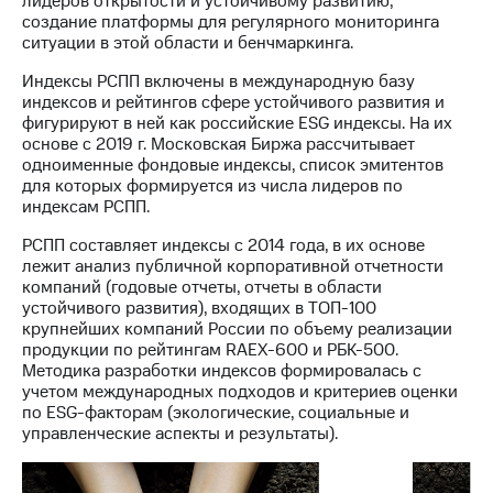
лидеров открытости и устойчивому развитию,
Раскрытие
создание платформы для регулярного мониторинга
информации
ситуации в этой области и бенчмаркинга.
Информация
акционерам
Индексы РСПП включены в международную базу
Документы
индексов и рейтингов сфере устойчивого развития и
ПАО
фигурируют в ней как российские ESG индексы. На их
"МТС"
основе с 2019 г. Московская Биржа рассчитывает
Собрания
одноименные фондовые индексы, список эмитентов
акционеров
для которых формируется из числа лидеров по
Личный
индексам РСПП.
кабинет
акционера
РСПП составляет индексы с 2014 года, в их основе
Акционерный
лежит анализ публичной корпоративной отчетности
капитал
компаний (годовые отчеты, отчеты в области
Контроль
устойчивого развития), входящих в ТОП-100
и
крупнейших компаний России по объему реализации
аудит
продукции по рейтингам RAEX-600 и РБК-500.
Рынок
Методика разработки индексов формировалась с
акций
учетом международных подходов и критериев оценки
по ESG-факторам (экологические, социальные и
Описание
управленческие аспекты и результаты).
Программа
приобретения
Порядок