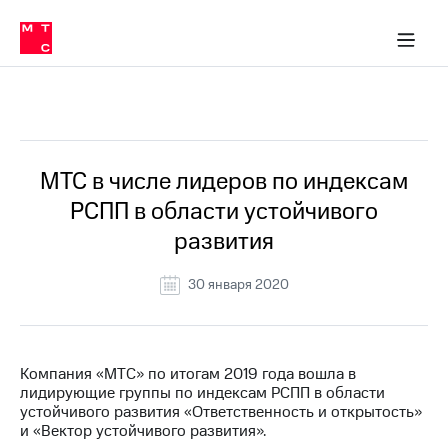
О
сторам и акционерам
Комплаенс и деловая этика
Устойчивое развитие
Медиа-центр
О МТС
О МТС
На главную
компании
О
компании
Стратегия
Стратегия
Все Новости
Карьера
в МТС
Карьера
в МТС
Пресс-
МТС в числе лидеров по индексам
релизы
История
РСПП в области устойчивого
компании
МТС
развития
о технологиях
Руководство
региона
30 января 2020
Правовая
информация
Контакты
Компания «МТС» по итогам 2019 года вошла в
лидирующие группы по индексам РСПП в области
Медиа-центр
устойчивого развития «Ответственность и открытость»
Пресс-
и «Вектор устойчивого развития».
релизы