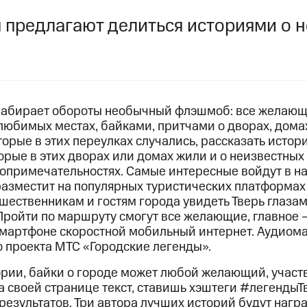
 предлагают делиться историями о
 набирает обороты необычный флэшмоб: все желающ
любимых местах, байками, притчами о дворах, домах
оторые в этих переулках случались, рассказать исто
торые в этих дворах или домах жили и о неизвестны
опримечательностях. Самые интересные войдут в н
разместит на популярных туристических платформа
ешественникам и гостям города увидеть Тверь глаза
Пройти по маршруту смогут все желающие, главное 
смартфоне скоростной мобильный интернет. Аудиом
о проекта МТС «Городские легенды».
ории, байки о городе может любой желающий, участ
на своей странице текст, ставишь хэштеги #легенд
результатов. Три автора лучших историй будут наг