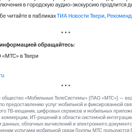
ключения в городскую аудио-экскурсию продлится до
е читайте в пабликах
ТИА Новости Твери
,
Рекоменду
* * *
 информацией обращайтесь:
 «МТС» в Твери
ru
* * *
е общество «Мобильные ТелеСистемы» (ПАО «МТС») — ве
 по предоставлению услуг мобильной и фиксированной связ
ого
ТВ-вещания,
цифровых сервисов и мобильных приложе
й коммерции,
ИТ-решений
в области системной интеграции
 данных, облачных вычислений и электронного документо
рмении услугами мобильной связи Группы МТС пользуются 