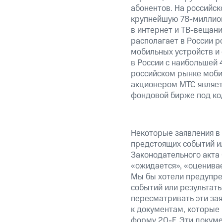
абонентов. На российс
крупнейшую
78-миллио
в интернет и
ТВ-вещан
располагает в России р
мобильных устройств и
в России c наибольшей
российском рынке моби
акционером МТС являет
фондовой бирже под ко
Некоторые заявления в
предстоящих событий и
Законодательного акта 
«ожидается», «оценивае
Мы бы хотели предупред
событий или результаты
пересматривать эти за
к документам, которые
форму
20-F.
Эти докуме