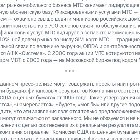
ком рынке мобильного бизнеса МТС занимает лидирующие
ную
абонентскую базу. Фиксированными услугами МТС — 
ием —
охвачено свыше девяти миллионов российских домо
озничной сетью из 5 700 салонов связи по обслуживанию 
 финансовых услуг. МТС лидирует в сегменте межмашинн
40%-ной
долей рынка по числу
SIM-карт.
МТС — традицио
льной связи по величине выручки, OIBDA и рентабельнос
ся АФК «Система». С 2000 года акции МТС котируются н
дом MBT, с 2003 года — на Московской бирже под кодом 
* * *
 данном пресс-релизе могут содержать проекты или прог
ли будущих финансовых результатов Компании в соответс
США о ценных бумагах от 1995 года. Такие утверждения 
тся», «намеревается», «будет», «мог бы» или другие по
ить, что эти заявления являются только предположениям
 могут отличаться от заявленного. Мы не обязуемся и не
явления с целью соотнесения их с реальными результатам
 компания отправляет Комиссии США по ценным бумагам 
нты содержат и описывают важные факторы, включая те,