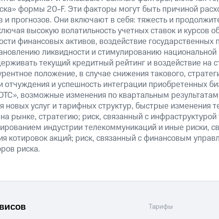
иска» формы
20-F.
Эти факторы могут быть причиной рас
в и прогнозов. Они включают в себя: тяжесть и продолжит
ключая высокую волатильность учетных ставок и курсов о
мости финансовых активов, воздействие государственных
становлению ликвидности и стимулированию национальной 
ерживать текущий кредитный рейтинг и воздействие на с
рентное положение, в случае снижения такового, стратег
и отчуждения и успешность интеграции приобретенных би
ТС», возможные изменения по квартальным результатам,
я новых услуг и тарифных структур, быстрые изменения т
на рынке, стратегию; риск, связанный с инфраструктурой
ированием индустрии телекоммуникаций и иные риски, св
ния котировок акций; риск, связанный с финансовым управ
ров риска.
рвисов
Тарифы