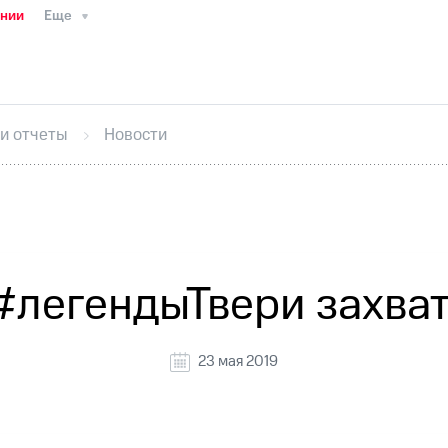
ании
Еще
ТС
Пресс-релизы
МТС о технологиях
ТС
История компании
Руководство региона
Правова
стижения
Интервью
Финансовая отчетность
Конта
 и отчеты
Новости
тивный секретарь
Раскрытие информации
Информа
ный кабинет акционера
Акционерный капитал
Конт
Порядок выкупа акций
Дивиденды
Рынок облигаци
 погашении именных облигаций
Другое
Регистрато
легендыТвери захват
23 мая 2019