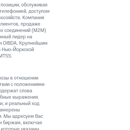
 позиции, обслуживая
телефонией, доступом
хозяйств. Компания
клиентов, продаже
ых соединений (М2М)
нный лидер на
ти OIBDA. Крупнейшим
а
Нью-Йоркской
MTSS.
нозы в отношении
твии с положениями
содержат слова
добные выражения.
и, и реальный ход
 намерены
и. Мы адресуем Вас
и биржам, включая
 которые указаны