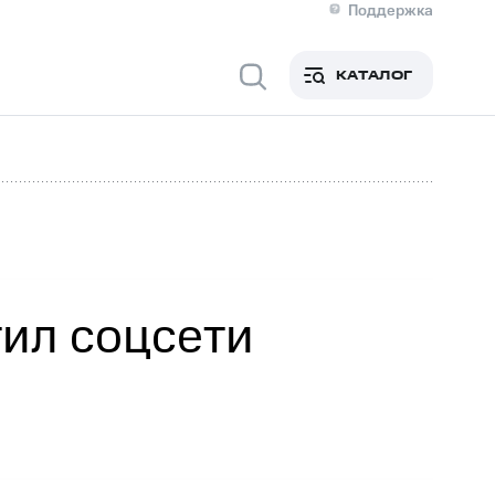
Поддержка
О МТС
я информация
Контакты
КАТАЛОГ
Медиа-центр
кты
Новости в регионе
Инвесторам и акционерам
ция акционерам
Документы
роль и аудит
Рынок акций
й
Описание
р
Реквизиты
Контакты
Устойчивое развитие
Комплаенс и деловая этика
На главную
ил соцсети