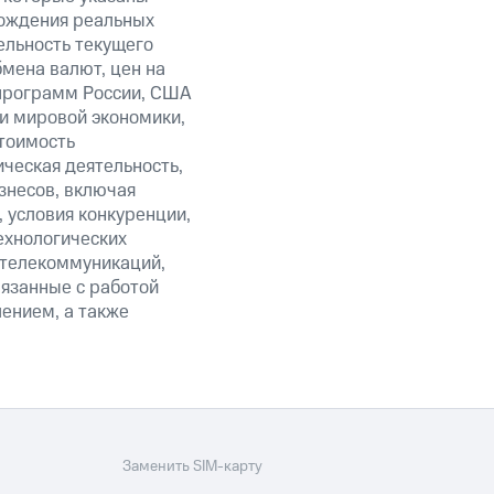
хождения реальных
ельность текущего
бмена валют, цен на
 программ России, США
и мировой экономики,
тоимость
ическая деятельность,
знесов, включая
 условия конкуренции,
ехнологических
 телекоммуникаций,
язанные с работой
лением, а также
Заменить SIM-карту