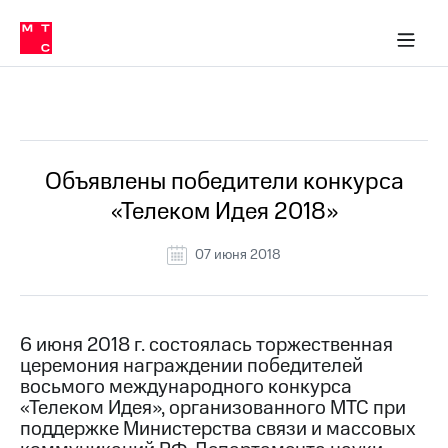
О
сторам и акционерам
Комплаенс и деловая этика
Устойчивое развитие
Медиа-центр
О МТС
О МТС
На главную
компании
О
компании
Стратегия
Стратегия
Все Новости
Карьера
в МТС
Карьера
в МТС
Пресс-
Объявлены победители конкурса
релизы
История
«Телеком Идея 2018»
компании
МТС
о технологиях
Руководство
07 июня 2018
региона
Правовая
информация
6 июня 2018 г. состоялась торжественная
церемония награждении победителей
Контакты
восьмого международного конкурса
«Телеком Идея», организованного МТС при
Медиа-центр
Пресс-
поддержке Министерства связи и массовых
релизы