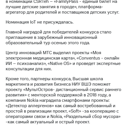
в номинации CSRTeh – «FamilyPass - единый билет на
выкупа
лучшие детские занятия в городе», платформа-
акций
агрегатор для родителей и поставщиков детских услуг.
Дивиденды
Рынок
Номинация IoT не присуждалась.
облигаций
Главной наградой для победителей конкурса стало
Описание
приглашение в зарубежный инновационный
Еврооблигации-2023
образовательный тур осенью этого года.
Уведомление
о
Центр инноваций МТС выделил проекты «Моя
погашении
электронная медицинская карта», «Conventus - онлайн
именных
ИИ – психоанализ», «Native OS» и проведет экспертные
облигаций
консультации для них.
Другое
Кроме того, партнеры конкурса, Высшая школа
Регистратор
маркетинга и развития бизнеса НИУ ВШЭ поможет
Реквизиты
проекту «МультОстров- дистанционный сервис раннего
Контакты
развития» с менторской поддержкой в 2018 году, а
компания Nokia наградила смартфонами проекты:
йчивое развитие
«Детектор аллергенов» как самый востребованный и
и деловая этика
простой в реализации проект, «Soft» -за кооперацию с
На главную
операторами связи и Nokia, «Раздельный сбор мусора»
-как самый актуальный и острый проект.