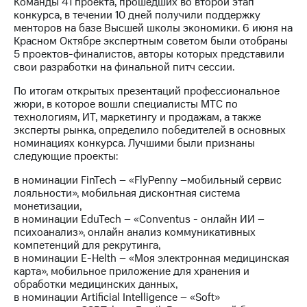
Команды 41 проекта, прошедших во второй этап
Раскрытие
конкурса, в течении 10 дней получили поддержку
информации
менторов на базе Высшей школы экономики. 6 июня на
Информация
Красном Октябре экспертным советом были отобраны
акционерам
5 проектов-финалистов, авторы которых представили
Документы
свои разработки на финальной питч сессии.
ПАО
"МТС"
По итогам открытых презентаций профессиональное
Собрания
жюри, в которое вошли специалисты МТС по
акционеров
технологиям, ИТ, маркетингу и продажам, а также
Личный
эксперты рынка, определило победителей в основных
кабинет
номинациях конкурса. Лучшими были признаны
акционера
следующие проекты:
Акционерный
капитал
в номинации FinTech – «FlyPenny –мобильный сервис
Контроль
лояльности», мобильная дисконтная система
и
монетизации,
аудит
в номинации EduTech – «Conventus - онлайн ИИ –
Рынок
психоанализ», онлайн анализ коммуникативных
акций
компетенций для рекрутинга,
в номинации E-Helth – «Моя электронная медицинская
Описание
карта», мобильное приложение для хранения и
Программа
обработки медицинских данных,
приобретения
в номинации Artificial Intelligence – «Soft»
Порядок