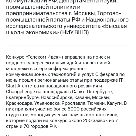
коммуникаций РФ, Департамента науки,
промышленной политики и
МТС
предпринимательства г. Москвы, Торгово-
о технологиях
промышленной палаты РФ и Национального
исследовательского университета «Высшая
Достижения
школы экономики» (НИУ ВШЭ).
Интервью
Финансовая
отчетность
Конкурс «Телеком Идея» направлен на поиск и
поддержку перспективных идей и талантливой
Контакты
молодежи в сфере информационно-
коммуникационных технологий и услуг. С февраля по
Новости
июнь прошли региональные этапы при поддержке IT
в
Start Агентства инновационного развития и
регионе
Changellenge на площадках в Санкт-Петербурге,
Екатеринбурге, Новосибирске, Казани, Москвы,
м и акционерам
Краснодара, Ульяновска, Ярославля, Тюмени, Калуги. В
Корпоративное
них приняли участие более 5000 российских
управление
студентов, молодых ученых, научных коллективов,
которые подали на конкурс около 250 заявок из 7
Корпоративный
стран и 70 городов РФ.
секретарь