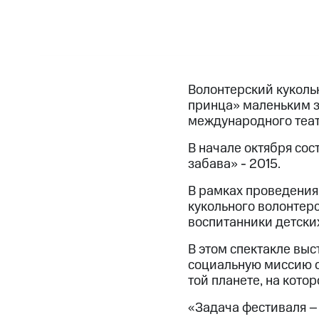
Волонтерский куколь
принца» маленьким з
международного теат
В начале октября сос
забава» - 2015.
В рамках проведения
кукольного волонтерс
воспитанники детски
В этом спектакле вы
социальную миссию о
той планете, на кото
«Задача фестиваля –