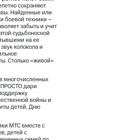
епетно сохраняют
авы. Найденные или
ки боевой техники –
зволяет забыть и учит
этой судьбоносной
стывшими на ее
звук колокола и
ильное
ты. Столько «живой»
 в многочисленных
 «ПРОСТО дари
 поддержку
чественной войны и
щиты детей, Дню
ки МТС вместе с
в, детей с
печенных семей по