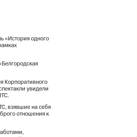
ь «История одного
рамках
 «Белгородская
ля Корпоративного
 спектакли увидели
МТС.
С, взявшие на себя
брого отношения к
работами,