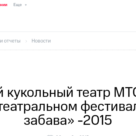
ании
Еще
ТС
Пресс-релизы
МТС о технологиях
ТС
История компании
Руководство региона
Правова
стижения
Интервью
Финансовая отчетность
Конта
 и отчеты
Новости
тивный секретарь
Раскрытие информации
Информа
ный кабинет акционера
Акционерный капитал
Конт
Порядок выкупа акций
Дивиденды
Рынок облигаци
 погашении именных облигаций
Другое
Регистрато
 кукольный театр МТ
еатральном фестива
забава» -2015