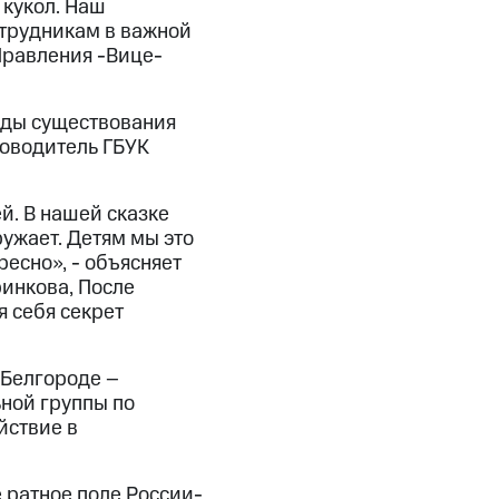
кукол. Наш
отрудникам в важной
Правления -Вице-
годы существования
ководитель ГБУК
ей. В нашей сказке
ружает. Детям мы это
есно», - объясняет
ринкова, После
я себя секрет
 Белгороде –
ной группы по
йствие в
 ратное поле России-