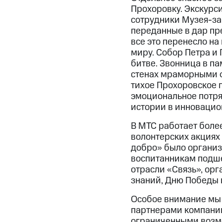
Прохоровку. Экскурс
сотрудники Музея-за
переданные в дар пре
все это перенесло на
миру. Собор Петра и
битве. Звонница в п
стенах мраморными ф
тихое Прохоровское п
эмоциональное потря
истории в инновацио
В МТС работает боле
волонтерских акциях
добро» было организ
воспитанникам подше
отрасли «Связь», орг
знаний, Дню Победы 
Особое внимание мы 
партнерами компании
ограниченными возмо