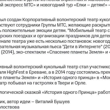
ый экспресс МТС» и новогодний тур «Елки – детям!»
 был создан Корпоративный волонтерский театр куко
участвуют сотрудники Группы МТС, желающие раскрыт
ь положительные эмоции детям. "Мобильный театр с
ерских поездках и организации праздников для дет
енале театра уже есть несколько постановок: нового
овательная музыкальная пьеса "Дети в Интернете" (2
(2014), эко-спектакли «Спасение планеты Земля» и
тивный волонтерский кукольный театр стал участни
ля HighFest в Ереване, а в 2014 году состоялись пр
е планеты Земля» и «История одного принца» в «Мо
еатр побывал на гастролях в Твери и Орле.
логической сказкой «История одного Принца» работ
к, автор идеи – Виталий Бушуев
олоствова