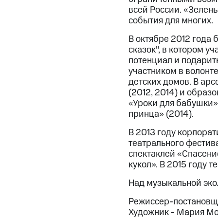
всей России. «Зелен
события для многих.
В октябре 2012 года
сказок", в котором 
потенциал и подарит
участником в волонт
детских домов. В арс
(2012, 2014) и образ
«Уроки для бабушки» 
принца» (2014).
В 2013 году корпора
театрального фестива
спектаклей «Спасени
кукол». В 2015 году т
Над музыкальной эко
Режиссер-постановщи
Художник - Мария М