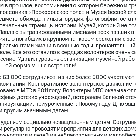
ия в прошлое, воспоминания о котором бережно и тр
поведника «Прохоровское поле» и Музея боевой сл
дметы обихода, гильзы, орудия, фотографии, остат
 печальные страницы истории. Музей, который не по
 Павла с выгравированными именами всех павших в 
амять о погибших в крупном танковом сражении с за
рагментами жизни в военные годы, пронзительный 
оле. Все это оставило в сердцах волонтеров очень с
сение. Удивил уровень организации музейной рабо
нной форме мы не встречали!
е 63 000 сотрудников, из них более 5000 участвуют
 компании. Корпоративное волонтерское движение
овано в МТС в 2011 году. Волонтеры МТС оказывают
фных детских учреждений, ветеранам Великой оте
анизуя акции, приуроченные к Новому году, Дню за
и другим значимым датам.
уделяем социально незащищенным детям. Сотрудни
 регулярно проводят мероприятия для детских домо
жностями и детей из неблагоприятных и малообес