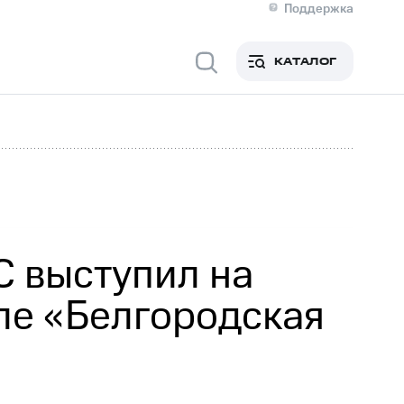
Поддержка
О МТС
я информация
Контакты
КАТАЛОГ
Медиа-центр
кты
Новости в регионе
Инвесторам и акционерам
ция акционерам
Документы
роль и аудит
Рынок акций
й
Описание
р
Реквизиты
Контакты
Устойчивое развитие
Комплаенс и деловая этика
На главную
С выступил на
ле «Белгородская