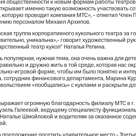
я общественности к новым формам работы театров 
открывает именно такую возможность участвовать с
, которую проводит компания МТС», - отметил Член 
ению персоналом Михаил Архипов.
ская труппа корпоративного кукольного театра за 
твительно, уникальна»,- говорит художественный ру
рственный театр кукол" Наталья Репина.
ь популярная, нужная тема, она очень важна для дет
равильно и дружно жить в той среде, которая нас ок
льно-игровой форме, чтобы им было понятно и интер
а, сотрудник финансового департамента, Марина Ку
овольствием «пообщались» с куклами и раскрыли дл
выражает огромную благодарность филиалу МТС в г.
узель Галеевой, ведущему специалисту функциональ
 Наталье Шмойловой и водителям за оказанное соде
ей.
 предложение посетить удивительное место - Третье