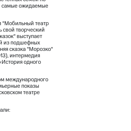
 - самые ожидаемые
л "Мобильный театр
ь свой творческий
казок" выступает
ей из подшефных
дняя сказка "Морозко"
013), интермедия
 «История одного
ком международного
емьерные показы
сковском театре
али: