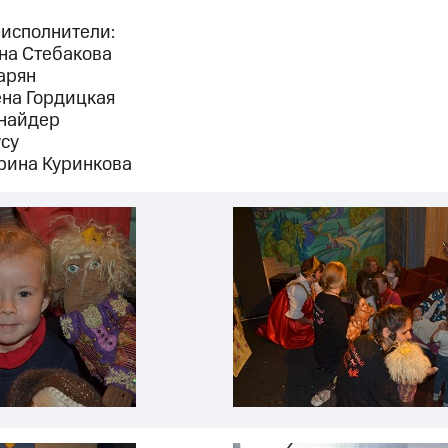
исполнители:
ина Стебакова
арян
ена Гордицкая
найдер
усу
рина Куринкова