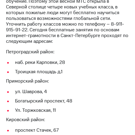
Раскрытие
обучение. Поэтому этой весной МТС открыла в
информации
Северной столице четыре новых учебных класса, в
Информация
которых пожилые люди могут бесплатно научиться
акционерам
пользоваться возможностями глобальной сети.
Документы
Уточнить работу классов можно по телефону – 8-911-
ПАО
915-91-22. Сегодня бесплатные занятия по основам
"МТС"
интернет-грамотности в Санкт-Петербурге проходят по
Собрания
следующим адресам:
акционеров
Петроградский район:
Личный
кабинет
наб. реки Карповки, 28
акционера
Акционерный
Троицкая площадь д.1
капитал
Приморский район:
Контроль
и
ул. Шаврова, 4
аудит
Рынок
Богатырский проспект, 48
акций
Ул. Торжковская, 11
Описание
Кировский район:
Программа
приобретения
проспект Стачек, 67
Порядок