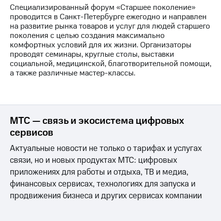
выкупа
Специализированный форум «Старшее поколение»
акций
проводится в Санкт-Петербурге ежегодно и направлен
Дивиденды
на развитие рынка товаров и услуг для людей старшего
Рынок
поколения с целью создания максимально
облигаций
комфортных условий для их жизни. Организаторы
проводят семинары, круглые столы, выставки
Описание
социальной, медицинской, благотворительной помощи,
Еврооблигации-2023
а также различные мастер-классы.
Уведомление
о
погашении
именных
облигаций
МТС — связь и экосистема цифровых
Другое
сервисов
Регистратор
Актуальные новости не только о тарифах и услугах
Реквизиты
связи, но и новых продуктах МТС: цифровых
Контакты
приложениях для работы и отдыха, ТВ и медиа,
йчивое развитие
финансовых сервисах, технологиях для запуска и
и деловая этика
На главную
продвижения бизнеса и других сервисах компании