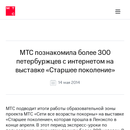
О
сторам и акционерам
Комплаенс и деловая этика
Устойчивое развитие
Медиа-центр
О МТС
О МТС
На главную
компании
О
компании
Стратегия
Стратегия
Все Новости
Карьера
в МТС
Карьера
в МТС
Пресс-
МТС познакомила более 300
релизы
История
петербуржцев с интернетом на
компании
МТС
выставке «Старшее поколение»
о технологиях
Руководство
региона
14 мая 2014
Правовая
информация
Контакты
МТС подводит итоги работы образовательной зоны
проекта МТС «Сети все возрасты покорны» на выставке
Медиа-центр
«Старшее поколение», которая прошла в Ленэкспо в
Пресс-
конце апреля. В этот период экспресс-уроки по
релизы