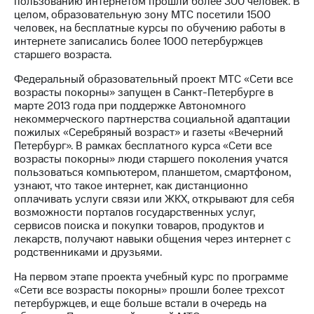
пользованию интернетом прошли более 300 человек. В
целом, образовательную зону МТС посетили 1500
МТС
человек, на бесплатные курсы по обучению работы в
о технологиях
интернете записались более 1000 петербуржцев
старшего возраста.
Достижения
Федеральный образовательный проект МТС «Сети все
Интервью
возрасты покорны» запущен в Санкт-Петербурге в
марте 2013 года при поддержке Автономного
Финансовая
некоммерческого партнерства социальной адаптации
отчетность
пожилых «Серебряный возраст» и газеты «Вечерний
Петербург». В рамках бесплатного курса «Сети все
Контакты
возрасты покорны» люди старшего поколения учатся
пользоваться компьютером, планшетом, смартфоном,
Новости
узнают, что такое интернет, как дистанционно
в
оплачивать услуги связи или ЖКХ, открывают для себя
регионе
возможности порталов государственных услуг,
сервисов поиска и покупки товаров, продуктов и
м и акционерам
лекарств, получают навыки общения через интернет с
Корпоративное
родственниками и друзьями.
управление
На первом этапе проекта учебный курс по программе
Корпоративный
«Сети все возрасты покорны» прошли более трехсот
секретарь
петербуржцев, и еще больше встали в очередь на