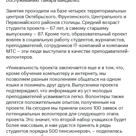
обслуживанию Тамара Бандылко.
выкупа
акций
Занятия проходили на базе четырех территориальных
Дивиденды
центров Октябрьского, Фрунзенского, Центрального и
Рынок
Первомайского районов столицы. Средний возраст
облигаций
студента проекта – 67 лет, а самому старшему
выпускнику – 87. Кроме того, образовательный проект
Описание
вовлек в социальную работу студентов, журналистов,
Еврооблигации-2023
преподавателей, сотрудников IT-компаний и компании
Уведомление
МТС – эти люди выступили в качестве преподавателей-
о
волонтеров.
погашении
именных
«Уникальность проекта заключается еще и в том, что,
облигаций
кроме обучения компьютеру и интернету, мы
Другое
позволяем разным поколениям общаться на одном
языке и понимать друг друга. Выпускники проекта
Регистратор
подтверждают, что информация из уст молодых
Реквизиты
преподавателей усваивается легко. Волонтеры также
Контакты
делятся положительным опытом, полученным на
йчивое развитие
проекте. На сегодня мы приняли около 100 заявок от
потенциальных волонтеров для следующего этапа
и деловая этика
проекта. Это значит, что второй набор учащихся будет
На главную
более массовым, и нам удастся принять в ряды
студентов порядка 500 пенсионеров», – поделилась