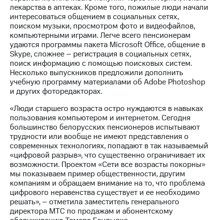
Раскрытие
лекарства в аптеках. Кроме того, пожилые люди начали
информации
интересоваться общением в социальных сетях,
Информация
поиском музыки, просмотром фото и видеофайлов,
акционерам
компьютерными играми. Легче всего пенсионерам
Документы
удаются программы пакета Microsoft Office, общение в
ПАО
Skype, сложнее – регистрация в социальных сетях,
"МТС"
поиск информацию с помощью поисковых систем.
Собрания
Несколько выпускников предложили дополнить
акционеров
учебную программу материалами об Adobe Photoshop
Личный
и других фоторедакторах.
кабинет
акционера
«Люди старшего возраста остро нуждаются в навыках
Акционерный
пользования компьютером и интернетом. Сегодня
капитал
большинство белорусских пенсионеров испытывают
Контроль
трудности или вообще не имеют представления о
и
современных технологиях, попадают в так называемый
аудит
«цифровой разрыв», что существенно ограничивает их
Рынок
возможности. Проектом «Сети все возрасты покорны»
акций
мы показываем пример общественности, другим
компаниям и обращаем внимание на то, что проблема
Описание
цифрового неравенства существует и ее необходимо
Программа
решать», – отметила заместитель генерального
приобретения
директора МТС по продажам и абонентскому
Порядок