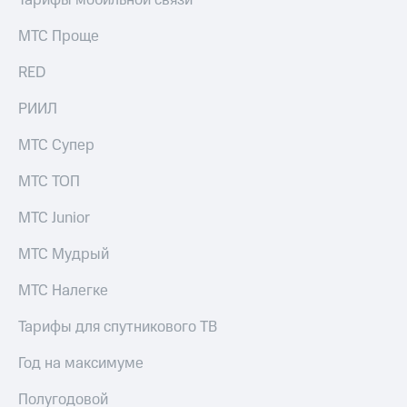
Тарифы мобильной связи
МТС Проще
RED
РИИЛ
МТС Супер
МТС ТОП
МТС Junior
МТС Мудрый
МТС Налегке
Тарифы для спутникового ТВ
Год на максимуме
Полугодовой