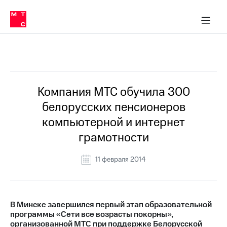
О
сторам и акционерам
Комплаенс и деловая этика
Устойчивое развитие
Медиа-центр
О МТС
О МТС
На главную
компании
О
компании
Стратегия
Стратегия
Все Новости
Карьера
в МТС
Карьера
в МТС
Пресс-
Компания МТС обучила 300
релизы
История
белорусских пенсионеров
компании
МТС
компьютерной и интернет
о технологиях
Руководство
грамотности
региона
Правовая
11 февраля 2014
информация
Контакты
В Минске завершился первый этап образовательной
Медиа-центр
программы «Сети все возрасты покорны»,
Пресс-
организованной МТС при поддержке Белорусской
релизы