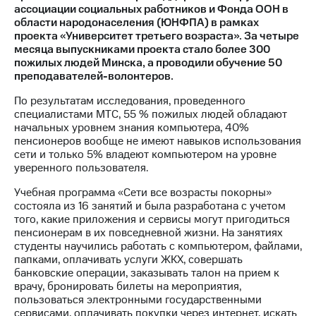
ассоциации социальных работников и Фонда ООН в
области народонаселения (ЮНФПА) в рамках
МТС
проекта «Университет третьего возраста». За четыре
о технологиях
месяца выпускниками проекта стало более 300
пожилых людей Минска, а проводили обучение 50
Достижения
преподавателей-волонтеров.
Интервью
По результатам исследования, проведенного
специалистами МТС, 55 % пожилых людей обладают
Финансовая
начальных уровнем знания компьютера, 40%
отчетность
пенсионеров вообще не имеют навыков использования
сети и только 5% владеют компьютером на уровне
Контакты
уверенного пользователя.
Новости
Учебная программа «Сети все возрасты покорны»
в
состояла из 16 занятий и была разработана с учетом
регионе
того, какие приложения и сервисы могут пригодиться
пенсионерам в их повседневной жизни. На занятиях
м и акционерам
студенты научились работать с компьютером, файлами,
Корпоративное
папками, оплачивать услуги ЖКХ, совершать
управление
банковские операции, заказывать талон на прием к
врачу, бронировать билеты на мероприятия,
Корпоративный
пользоваться электронными государственными
секретарь
сервисами, оплачивать покупки через интернет, искать