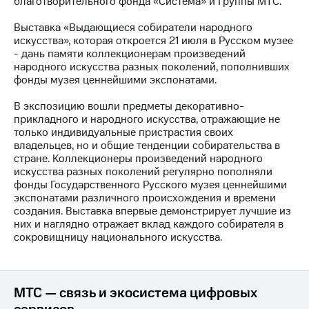
благотворительного фонда «Система» и Группы МТС.
МТС
Выставка «Выдающиеся собиратели народного
о технологиях
искусства», которая откроется 21 июля в Русском музее
- дань памяти коллекционерам произведений
Достижения
народного искусства разных поколений, пополнивших
фонды музея ценнейшими экспонатами.
Интервью
В экспозицию вошли предметы декоративно-
Финансовая
прикладного и народного искусства, отражающие не
отчетность
только индивидуальные пристрастия своих
владельцев, но и общие тенденции собирательства в
Контакты
стране. Коллекционеры произведений народного
искусства разных поколений регулярно пополняли
Новости
фонды Государственного Русского музея ценнейшими
в
экспонатами различного происхождения и времени
регионе
создания. Выставка впервые демонстрирует лучшие из
них и наглядно отражает вклад каждого собирателя в
м и акционерам
сокровищницу национального искусства.
Корпоративное
управление
Корпоративный
МТС — связь и экосистема цифровых
секретарь