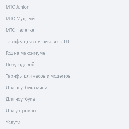
выкупа
МТС Junior
акций
Дивиденды
МТС Мудрый
Рынок
облигаций
МТС Налегке
Описание
Тарифы для спутникового ТВ
Еврооблигации-2023
Уведомление
о
Год на максимуме
погашении
именных
Полугодовой
облигаций
Другое
Тарифы для часов и модемов
Регистратор
Для ноутбука мини
Реквизиты
Контакты
Для ноутбука
йчивое развитие
и деловая этика
Для устройств
На главную
Услуги