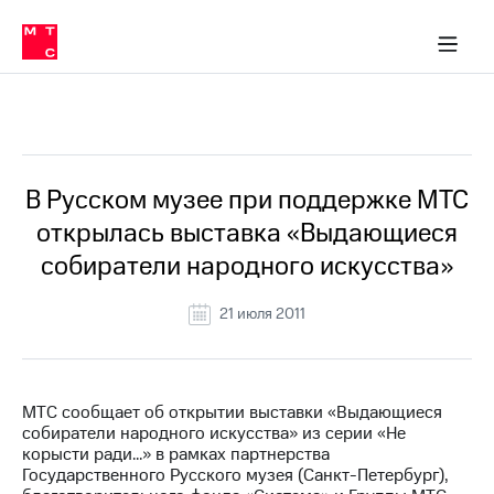
О
сторам и акционерам
Комплаенс и деловая этика
Устойчивое развитие
Медиа-центр
О МТС
О МТС
На главную
компании
О
компании
Стратегия
Стратегия
Все Новости
Карьера
в МТС
Карьера
в МТС
Пресс-
В Русском музее при поддержке МТС
релизы
История
открылась выставка «Выдающиеся
компании
МТС
собиратели народного искусства»
о технологиях
Руководство
региона
21 июля 2011
Правовая
информация
Контакты
МТС сообщает об открытии выставки «Выдающиеся
собиратели народного искусства» из серии «Не
Медиа-центр
корысти ради…» в рамках партнерства
Пресс-
Государственного Русского музея (Санкт-Петербург),
релизы