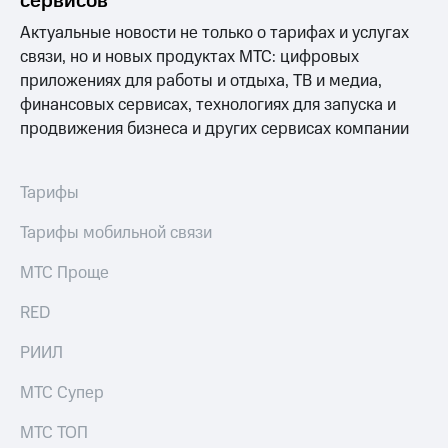
сервисов
Раскрытие
информации
Актуальные новости не только о тарифах и услугах
Информация
связи, но и новых продуктах МТС: цифровых
акционерам
Документы
приложениях для работы и отдыха, ТВ и медиа,
ПАО
финансовых сервисах, технологиях для запуска и
"МТС"
продвижения бизнеса и других сервисах компании
Собрания
акционеров
Личный
Тарифы
кабинет
акционера
Акционерный
Тарифы мобильной связи
капитал
Контроль
МТС Проще
и
аудит
RED
Рынок
акций
РИИЛ
Описание
МТС Супер
Программа
приобретения
МТС ТОП
Порядок