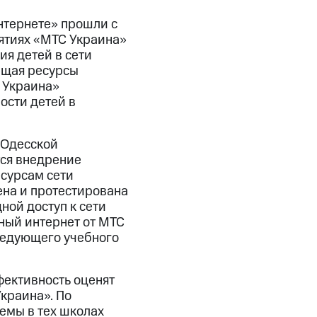
нтернете» прошли с
иятиях «МТС Украина»
я детей в сети
ещая ресурсы
 Украина»
ости детей в
 Одесской
тся внедрение
сурсам сети
ена и протестирована
ной доступ к сети
ный интернет от МТС
следующего учебного
фективность оценят
краина». По
емы в тех школах