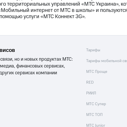
ого территориальных управлений «МТС Украина», ко
 «Мобильный интернет от МТС в школы» и пользуютс
 помощью услуги «МТС Коннект 3G».
рвисов
Тарифы
 связи, но и новых продуктах МТС:
Тарифы мобильной св
 медиа, финансовых сервисах,
МТС Проще
 других сервисах компании
RED
РИИЛ
МТС Супер
МТС ТОП
МТС Junior