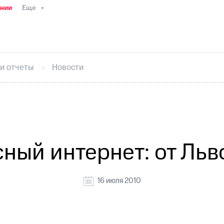
ании
Еще
ТС
Пресс-релизы
МТС о технологиях
ТС
История компании
Руководство региона
Правова
стижения
Интервью
Финансовая отчетность
Конта
 и отчеты
Новости
тивный секретарь
Раскрытие информации
Информа
ный кабинет акционера
Акционерный капитал
Конт
Порядок выкупа акций
Дивиденды
Рынок облигаци
 погашении именных облигаций
Другое
Регистрато
ный интернет: от Льв
16 июля 2010