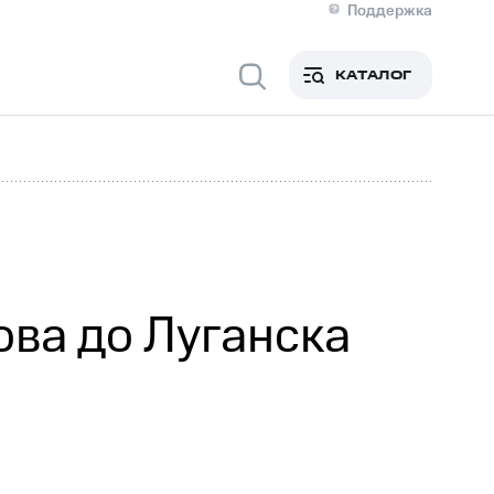
Поддержка
О МТС
я информация
Контакты
КАТАЛОГ
Медиа-центр
кты
Новости в регионе
Инвесторам и акционерам
ция акционерам
Документы
роль и аудит
Рынок акций
й
Описание
р
Реквизиты
Контакты
Устойчивое развитие
Комплаенс и деловая этика
На главную
ова до Луганска