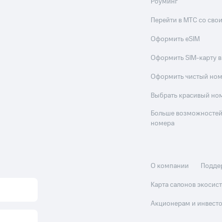
Роуминг
Перейти в МТС со св
Оформить eSIM
Оформить SIM-карту в
Оформить чистый но
Выбрать красивый но
Больше возможностей
номера
О компании
Подде
Карта салонов экоси
Акционерам и инвест