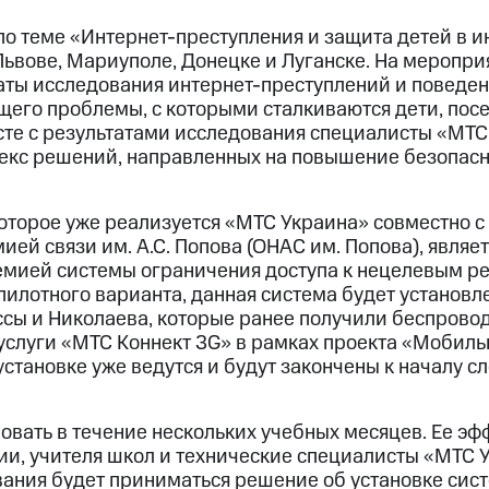
о теме «Интернет-преступления и защита детей в и
 Львове, Мариуполе, Донецке и Луганске. На меропр
аты исследования интернет-преступлений и поведени
щего проблемы, с которыми сталкиваются дети, пос
сте с результатами исследования специалисты «МТС
екс решений, направленных на повышение безопасн
оторое уже реализуется «МТС Украина» совместно с
ей связи им. А.С. Попова (ОНАС им. Попова), являе
мией системы ограничения доступа к нецелевым ре
 пилотного варианта, данная система будет установл
сы и Николаева, которые ранее получили беспровод
услуги «МТС Коннект 3G» в рамках проекта «Мобиль
установке уже ведутся и будут закончены к началу 
овать в течение нескольких учебных месяцев. Ее эф
и, учителя школ и технические специалисты «МТС У
вания будет приниматься решение об установке сист