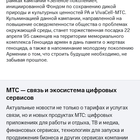
рамках кампании «Зеленое поколение»,
инициированной Фондом по сохранению дикой
МТС
природы и культурных ценностей РА и VivaCell-МТС.
о технологиях
Кульминацией данной кампании, направленной на
повышение осведомленности общества о проблемах
Достижения
окружающей среды, станет торжественная посадка 22
апреля 95 саженцев на территории мемориального
Интервью
комплекса Геноцида армян в дань памяти о жертвах
геноцида, а также в напоминание молодому поколению
Финансовая
Армении о том, что строить будущее необходимо, не
отчетность
забывая прошлое.
Контакты
Новости
в
МТС — связь и экосистема цифровых
регионе
сервисов
м и акционерам
Актуальные новости не только о тарифах и услугах
Корпоративное
связи, но и новых продуктах МТС: цифровых
управление
приложениях для работы и отдыха, ТВ и медиа,
Корпоративный
финансовых сервисах, технологиях для запуска и
секретарь
продвижения бизнеса и других сервисах компании