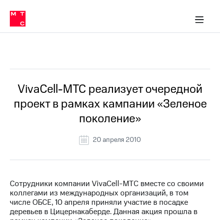
О
сторам и акционерам
Комплаенс и деловая этика
Устойчивое развитие
Медиа-центр
О МТС
О МТС
На главную
компании
О
компании
Стратегия
Стратегия
Все Новости
Карьера
в МТС
Карьера
в МТС
Пресс-
VivaCell-МТС реализует очередной
релизы
История
проект в рамках кампании «Зеленое
компании
МТС
поколение»
о технологиях
Руководство
региона
20 апреля 2010
Правовая
информация
Контакты
Сотрудники компании VivaCell-МТС вместе со своими
коллегами из международных организаций, в том
Медиа-центр
числе ОБСЕ, 10 апреля приняли участие в посадке
Пресс-
деревьев в Цицернакаберде. Данная акция прошла в
релизы