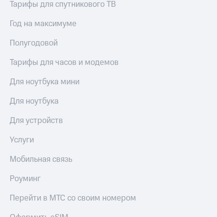
Тарифы для спутникового ТВ
выкупа
акций
Год на максимуме
Дивиденды
Рынок
облигаций
Полугодовой
Описание
Тарифы для часов и модемов
Еврооблигации-2023
Уведомление
Для ноутбука мини
о
погашении
Для ноутбука
именных
облигаций
Для устройств
Другое
Услуги
Регистратор
Реквизиты
Мобильная связь
Контакты
йчивое развитие
Роуминг
и деловая этика
На главную
Перейти в МТС со своим номером