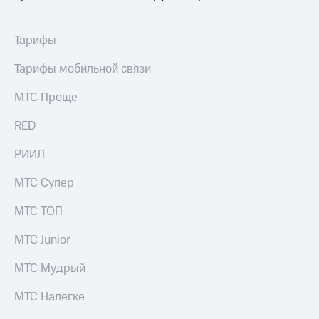
Раскрытие
информации
Информация
Тарифы
акционерам
Документы
Тарифы мобильной связи
ПАО
"МТС"
МТС Проще
Собрания
акционеров
Личный
RED
кабинет
акционера
РИИЛ
Акционерный
капитал
МТС Супер
Контроль
и
МТС ТОП
аудит
Рынок
МТС Junior
акций
МТС Мудрый
Описание
Программа
МТС Налегке
приобретения
Порядок