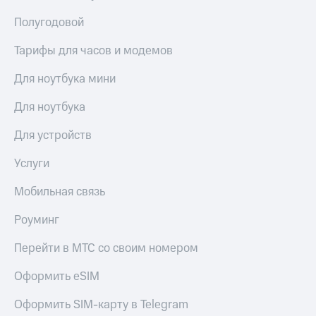
выкупа
акций
Полугодовой
Дивиденды
Рынок
Тарифы для часов и модемов
облигаций
Для ноутбука мини
Описание
Еврооблигации-2023
Для ноутбука
Уведомление
о
Для устройств
погашении
именных
Услуги
облигаций
Другое
Мобильная связь
Регистратор
Роуминг
Реквизиты
Контакты
Перейти в МТС со своим номером
йчивое развитие
и деловая этика
Оформить eSIM
На главную
Оформить SIM-карту в Telegram