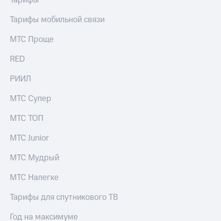
Тарифы
Раскрытие
информации
Тарифы мобильной связи
Информация
акционерам
МТС Проще
Документы
ПАО
"МТС"
RED
Собрания
акционеров
РИИЛ
Личный
кабинет
МТС Супер
акционера
Акционерный
МТС ТОП
капитал
Контроль
МТС Junior
и
аудит
МТС Мудрый
Рынок
акций
МТС Налегке
Описание
Тарифы для спутникового ТВ
Программа
приобретения
Год на максимуме
Порядок