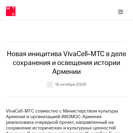
О
сторам и акционерам
Комплаенс и деловая этика
Устойчивое развитие
Медиа-центр
О МТС
О МТС
На главную
компании
О
компании
Стратегия
Стратегия
Все Новости
Карьера
в МТС
Карьера
в МТС
Пресс-
Новая иницитива VivaCell-МТС в деле
релизы
История
сохранения и освещения истории
компании
МТС
Армении
о технологиях
Руководство
региона
16 октября 2009
Правовая
информация
Контакты
VivaCell-МТС совместно с Министерством культуры
Армении и организацией ИКОМОС-Армения
Медиа-центр
реализовала очередной проект, направленный на
Пресс-
сохранение исторических и культурных ценностей
релизы