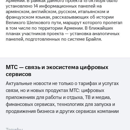
Армении. В рамках данного проекта 15 октября было
установлено 14 информационных панелей на
МТС
армянском, английском, русском, итальянском и
о технологиях
французском языках, рассказывающих об истории
Великого Шелкового пути, маршрут которого пролегал
Достижения
в том числе по территории Армении. В ближайших
планах участников проекта — установка аналогичных
Интервью
панелей, подготовленных по системе Брайля.
Финансовая
отчетность
Контакты
МТС — связь и экосистема цифровых
сервисов
Новости
в
Актуальные новости не только о тарифах и услугах
регионе
связи, но и новых продуктах МТС: цифровых
приложениях для работы и отдыха, ТВ и медиа,
м и акционерам
Корпоративное
финансовых сервисах, технологиях для запуска и
управление
продвижения бизнеса и других сервисах компании
Корпоративный
секретарь