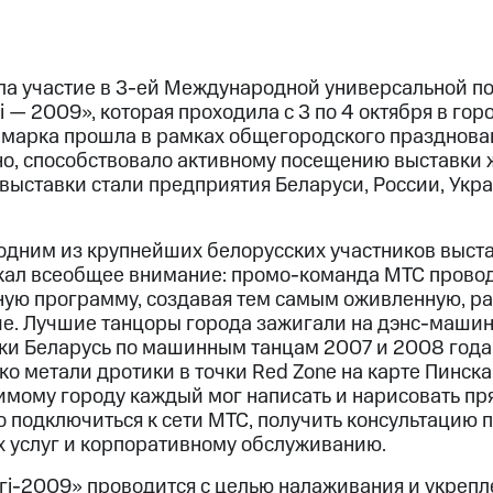
а участие в 3-ей Международной универсальной по
гi — 2009», которая проходила с 3 по 4 октября в го
рмарка прошла в рамках общегородского празднова
нно, способствовало активному посещению выставки 
выставки стали предприятия Беларуси, России, Укра
одним из крупнейших белорусских участников выста
ал всеобщее внимание: промо-команда МТС провод
ную программу, создавая тем самым оживленную, р
ие. Лучшие танцоры города зажигали на дэнс-машин
и Беларусь по машинным танцам 2007 и 2008 года
о метали дротики в точки Red Zone на карте Пинска
мому городу каждый мог написать и нарисовать пря
о подключиться к сети МТС, получить консультацию 
 услуг и корпоративному обслуживанию.
ргi-2009» проводится с целью налаживания и укреп