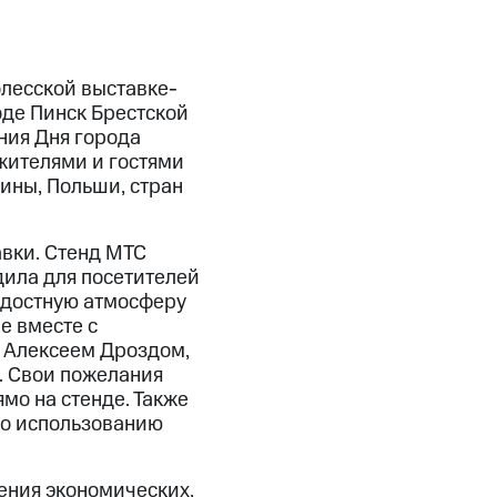
лесской выставке-
роде Пинск Брестской
ния Дня города
жителями и гостями
ины, Польши, стран
вки. Стенд МТС
ила для посетителей
адостную атмосферу
е вместе с
 Алексеем Дроздом,
. Свои пожелания
мо на стенде. Также
по использованию
ления экономических,