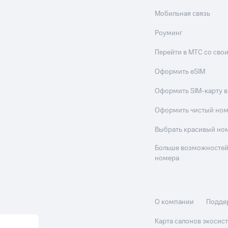
Мобильная связь
Роуминг
Перейти в МТС со св
Оформить eSIM
Оформить SIM-карту в
Оформить чистый но
Выбрать красивый но
Больше возможностей
номера
О компании
Подде
Карта салонов экоси