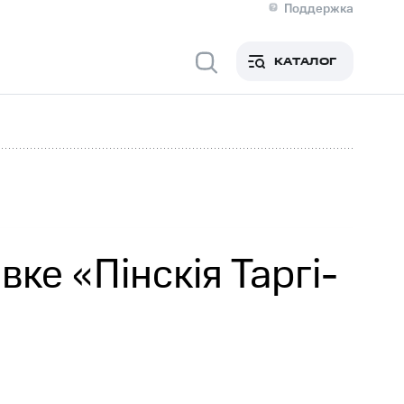
Поддержка
О МТС
я информация
Контакты
КАТАЛОГ
Медиа-центр
кты
Новости в регионе
Инвесторам и акционерам
ция акционерам
Документы
роль и аудит
Рынок акций
й
Описание
р
Реквизиты
Контакты
Устойчивое развитие
Комплаенс и деловая этика
На главную
ке «Пiнскiя Таргi-