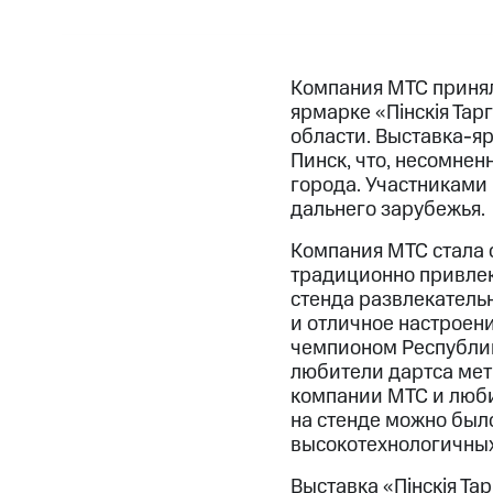
Компания МТС принял
ярмарке «Пiнскiя Тар
области. Выставка-я
Пинск, что, несомне
города. Участниками 
дальнего зарубежья.
Компания МТС стала 
традиционно привлек
стенда развлекатель
и отличное настроен
чемпионом Республик
любители дартса метк
компании МТС и люби
на стенде можно был
высокотехнологичных
Выставка «Пiнскiя Та