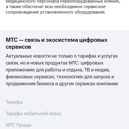
Раскрытие
медицинского персонала переоборудованных клиник,
информации
а также обеспечат всю необходимое сервисное
Информация
сопровождение установленного оборудования.
акционерам
Документы
ПАО
"МТС"
МТС — связь и экосистема цифровых
Собрания
акционеров
сервисов
Личный
кабинет
Актуальные новости не только о тарифах и услугах
акционера
связи, но и новых продуктах МТС: цифровых
Акционерный
приложениях для работы и отдыха, ТВ и медиа,
капитал
финансовых сервисах, технологиях для запуска и
Контроль
и
продвижения бизнеса и других сервисах компании
аудит
Рынок
акций
Тарифы
Описание
Тарифы мобильной связи
Программа
приобретения
МТС Проще
Порядок