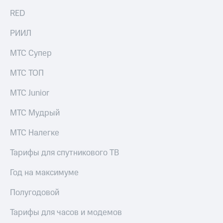
выкупа
RED
акций
Дивиденды
РИИЛ
Рынок
облигаций
МТС Супер
Описание
Еврооблигации-2023
МТС ТОП
Уведомление
о
МТС Junior
погашении
именных
МТС Мудрый
облигаций
Другое
МТС Налегке
Регистратор
Тарифы для спутникового ТВ
Реквизиты
Контакты
Год на максимуме
йчивое развитие
и деловая этика
Полугодовой
На главную
Тарифы для часов и модемов