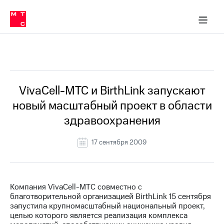
О
сторам и акционерам
Комплаенс и деловая этика
Устойчивое развитие
Медиа-центр
О МТС
О МТС
На главную
компании
О
компании
Стратегия
Стратегия
Все Новости
Карьера
в МТС
Карьера
в МТС
Пресс-
VivaCell-МТС и BirthLink запускают
релизы
История
новый масштабный проект в области
компании
МТС
здравоохранения
о технологиях
Руководство
региона
17 сентября 2009
Правовая
информация
Контакты
Компания VivaCell-МТС совместно с
благотворительной организацией BirthLink 15 сентября
Медиа-центр
запустила крупномасштабный национальный проект,
Пресс-
целью которого является реализация комплекса
релизы