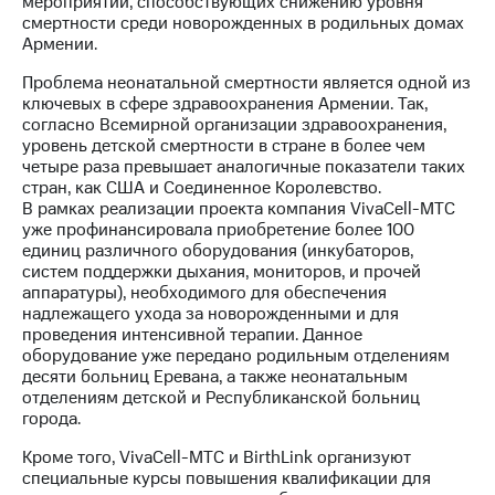
мероприятий, способствующих снижению уровня
смертности среди новорожденных в родильных домах
МТС
Армении.
о технологиях
Проблема неонатальной смертности является одной из
Достижения
ключевых в сфере здравоохранения Армении. Так,
согласно Всемирной организации здравоохранения,
Интервью
уровень детской смертности в стране в более чем
четыре раза превышает аналогичные показатели таких
Финансовая
стран, как США и Соединенное Королевство.
отчетность
В рамках реализации проекта компания VivaCell-МТС
уже профинансировала приобретение более 100
Контакты
единиц различного оборудования (инкубаторов,
систем поддержки дыхания, мониторов, и прочей
Новости
аппаратуры), необходимого для обеспечения
в
надлежащего ухода за новорожденными и для
регионе
проведения интенсивной терапии. Данное
оборудование уже передано родильным отделениям
м и акционерам
десяти больниц Еревана, а также неонатальным
Корпоративное
отделениям детской и Республиканской больниц
управление
города.
Корпоративный
Кроме того, VivaCell-МТС и BirthLink организуют
секретарь
специальные курсы повышения квалификации для