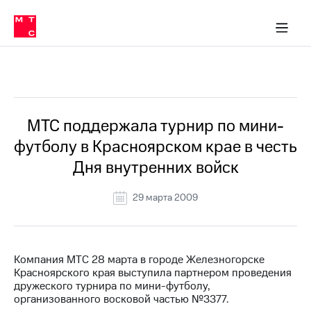
О
сторам и акционерам
Комплаенс и деловая этика
Устойчивое развитие
Медиа-центр
О МТС
О МТС
На главную
компании
О
компании
Стратегия
Стратегия
Все Новости
Карьера
в МТС
Карьера
в МТС
Пресс-
МТС поддержала турнир по мини-
релизы
История
футболу в Красноярском крае в честь
компании
МТС
Дня внутренних войск
о технологиях
Руководство
региона
29 марта 2009
Правовая
информация
Контакты
Компания МТС 28 марта в городе Железногорске
Красноярского края выступила партнером проведения
Медиа-центр
дружеского турнира по мини-футболу,
Пресс-
организованного восковой частью №3377.
релизы