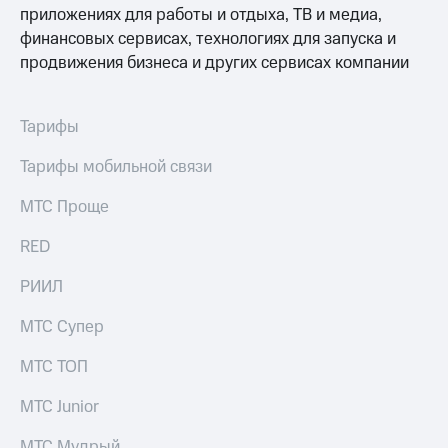
Раскрытие
приложениях для работы и отдыха, ТВ и медиа,
информации
финансовых сервисах, технологиях для запуска и
Информация
акционерам
продвижения бизнеса и других сервисах компании
Документы
ПАО
"МТС"
Тарифы
Собрания
акционеров
Тарифы мобильной связи
Личный
кабинет
МТС Проще
акционера
Акционерный
RED
капитал
Контроль
РИИЛ
и
аудит
МТС Супер
Рынок
акций
МТС ТОП
Описание
Программа
МТС Junior
приобретения
Порядок
МТС Мудрый