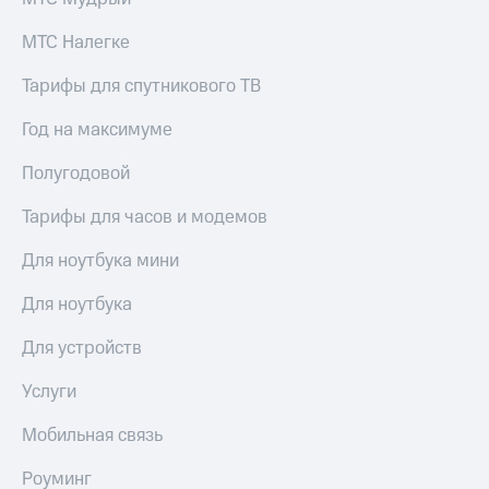
выкупа
акций
МТС Налегке
Дивиденды
Рынок
Тарифы для спутникового ТВ
облигаций
Год на максимуме
Описание
Еврооблигации-2023
Полугодовой
Уведомление
о
Тарифы для часов и модемов
погашении
именных
Для ноутбука мини
облигаций
Другое
Для ноутбука
Регистратор
Реквизиты
Для устройств
Контакты
йчивое развитие
Услуги
и деловая этика
На главную
Мобильная связь
Роуминг