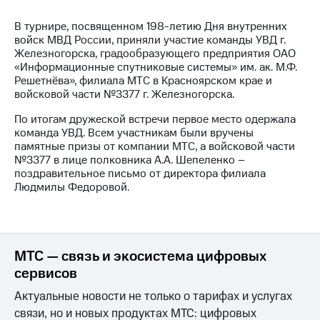
МТС
В турнире, посвященном 198-летию Дня внутренних
о технологиях
войск МВД России, приняли участие команды УВД г.
Железногорска, градообразующего предприятия ОАО
Достижения
«Информационные спутниковые системы» им. ак. М.Ф.
Решетнёва», филиала МТС в Красноярском крае и
Интервью
войсковой части №3377 г. Железногорска.
Финансовая
По итогам дружеской встречи первое место одержала
отчетность
команда УВД. Всем участникам были вручены
памятные призы от компании МТС, а войсковой части
Контакты
№3377 в лице полковника А.А. Шепеленко –
поздравительное письмо от директора филиала
Новости
Людмилы Федоровой.
в
регионе
м и акционерам
МТС — связь и экосистема цифровых
Корпоративное
управление
сервисов
Корпоративный
Актуальные новости не только о тарифах и услугах
секретарь
связи, но и новых продуктах МТС: цифровых