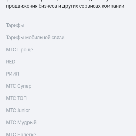
Раскрытие
продвижения бизнеса и других сервисах компании
информации
Информация
акционерам
Документы
Тарифы
ПАО
"МТС"
Тарифы мобильной связи
Собрания
акционеров
МТС Проще
Личный
кабинет
RED
акционера
Акционерный
РИИЛ
капитал
Контроль
МТС Супер
и
аудит
МТС ТОП
Рынок
акций
МТС Junior
Описание
Программа
МТС Мудрый
приобретения
Порядок
МТС Налегке