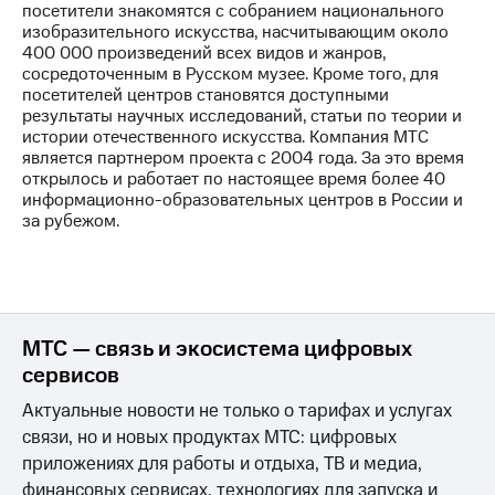
посетители знакомятся с собранием национального
изобразительного искусства, насчитывающим около
МТС
400 000 произведений всех видов и жанров,
о технологиях
сосредоточенным в Русском музее. Кроме того, для
посетителей центров становятся доступными
Достижения
результаты научных исследований, статьи по теории и
истории отечественного искусства. Компания МТС
Интервью
является партнером проекта с 2004 года. За это время
открылось и работает по настоящее время более 40
Финансовая
информационно-образовательных центров в России и
отчетность
за рубежом.
Контакты
Новости
в
регионе
МТС — связь и экосистема цифровых
сервисов
м и акционерам
Корпоративное
Актуальные новости не только о тарифах и услугах
управление
связи, но и новых продуктах МТС: цифровых
Корпоративный
приложениях для работы и отдыха, ТВ и медиа,
секретарь
финансовых сервисах, технологиях для запуска и