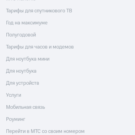
выкупа
акций
Тарифы для спутникового ТВ
Дивиденды
Рынок
Год на максимуме
облигаций
Полугодовой
Описание
Еврооблигации-2023
Тарифы для часов и модемов
Уведомление
о
Для ноутбука мини
погашении
именных
Для ноутбука
облигаций
Другое
Для устройств
Регистратор
Услуги
Реквизиты
Контакты
Мобильная связь
йчивое развитие
и деловая этика
Роуминг
На главную
Перейти в МТС со своим номером