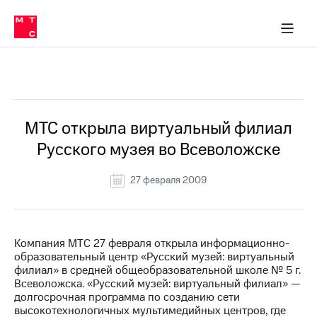
О
сторам и акционерам
Комплаенс и деловая этика
Устойчивое развитие
Медиа-центр
О МТС
О МТС
На главную
компании
О
компании
Стратегия
Стратегия
Все Новости
Карьера
в МТС
Карьера
в МТС
Пресс-
МТС открыла виртуальный филиал
релизы
История
Русского музея во Всеволожске
компании
МТС
о технологиях
Руководство
27 февраля 2009
региона
Правовая
информация
Компания МТС 27 февраля открыла информационно-
образовательный центр «Русский музей: виртуальный
Контакты
филиал» в средней общеобразовательной школе № 5 г.
Всеволожска. «Русский музей: виртуальный филиал» —
Медиа-центр
долгосрочная программа по созданию сети
Пресс-
высокотехнологичных мультимедийных центров, где
релизы