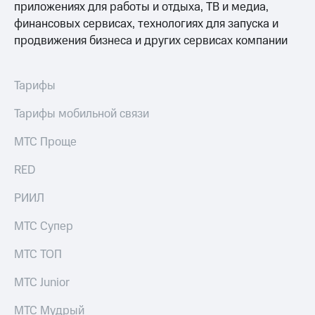
Раскрытие
приложениях для работы и отдыха, ТВ и медиа,
информации
финансовых сервисах, технологиях для запуска и
Информация
продвижения бизнеса и других сервисах компании
акционерам
Документы
ПАО
"МТС"
Тарифы
Собрания
акционеров
Тарифы мобильной связи
Личный
кабинет
МТС Проще
акционера
Акционерный
RED
капитал
Контроль
РИИЛ
и
аудит
МТС Супер
Рынок
акций
МТС ТОП
Описание
МТС Junior
Программа
приобретения
Порядок
МТС Мудрый