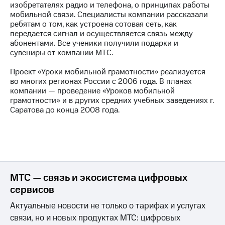
изобретателях радио и телефона, о принципах работы
мобильной связи. Специалисты компании рассказали
МТС
ребятам о том, как устроена сотовая сеть, как
о технологиях
передается сигнал и осуществляется связь между
абонентами. Все ученики получили подарки и
Достижения
сувениры от компании МТС.
Интервью
Проект «Уроки мобильной грамотности» реализуется
во многих регионах России с 2006 года. В планах
Финансовая
компании — проведение «Уроков мобильной
отчетность
грамотности» и в других средних учебных заведениях г.
Саратова до конца 2008 года.
Контакты
Новости
в
регионе
м и акционерам
МТС — связь и экосистема цифровых
Корпоративное
сервисов
управление
Актуальные новости не только о тарифах и услугах
Корпоративный
секретарь
связи, но и новых продуктах МТС: цифровых