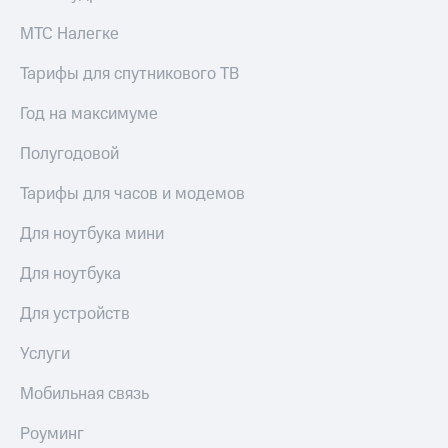
выкупа
акций
МТС Налегке
Дивиденды
Рынок
Тарифы для спутникового ТВ
облигаций
Год на максимуме
Описание
Еврооблигации-2023
Полугодовой
Уведомление
о
Тарифы для часов и модемов
погашении
именных
Для ноутбука мини
облигаций
Другое
Для ноутбука
Регистратор
Для устройств
Реквизиты
Контакты
Услуги
йчивое развитие
и деловая этика
Мобильная связь
На главную
Роуминг