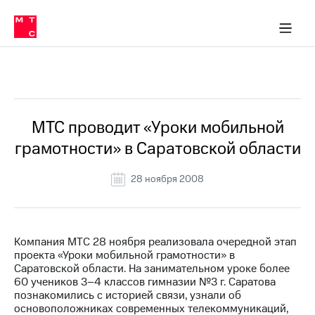
О
сторам и акционерам
Комплаенс и деловая этика
Устойчивое развитие
Медиа-центр
О МТС
О МТС
На главную
компании
О
компании
Стратегия
Стратегия
Все Новости
Карьера
в МТС
Карьера
в МТС
Пресс-
МТС проводит «Уроки мобильной
релизы
История
грамотности» в Саратовской области
компании
МТС
о технологиях
Руководство
28 ноября 2008
региона
Правовая
информация
Компания МТС 28 ноября реализовала очередной этап
проекта «Уроки мобильной грамотности» в
Контакты
Саратовской области. На занимательном уроке более
60 учеников 3–4 классов гимназии №3 г. Саратова
Медиа-центр
познакомились с историей связи, узнали об
Пресс-
основоположниках современных телекоммуникаций,
релизы