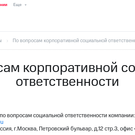
ании
Еще
ТС
Пресс-релизы
МТС о технологиях
ТС
История компании
Руководство региона
Правова
стижения
Интервью
Финансовая отчетность
Конта
ы
По вопросам корпоративной социальной ответствен
тивный секретарь
Раскрытие информации
Информа
ный кабинет акционера
Акционерный капитал
Конт
Порядок выкупа акций
Дивиденды
Рынок облигаци
сам корпоративной с
 погашении именных облигаций
Другое
Регистрато
ответственности
по вопросам социальной ответственности компании:
ru
оссия, г.Москва, Петровский бульвар, д.12 стр.3, офис