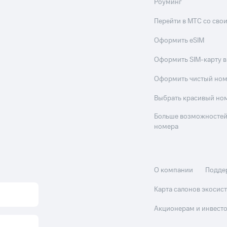
Роуминг
Перейти в МТС со св
Оформить eSIM
Оформить SIM-карту в
Оформить чистый но
Выбрать красивый но
Больше возможностей
номера
О компании
Подде
Карта салонов экоси
Акционерам и инвест