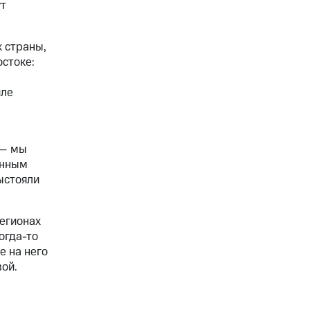
т
 страны,
стоке:
иле
 — мы
енным
ыстояли
регионах
огда-то
е на него
вой.