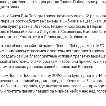
ное движение — сегодня ростки Тополя Победы уже расту
дах страны.
-го
юбилея Дня Победы тополь появится еще в 12 регионах
впервые ростки будут высажены в Сибири и на Дальнем Во
поль будет расти в Иваново, Рязани и Костроме, в Перми
ске, в Новосибирске и Иркутске, в Смоленске, Нижнем Таг
щенске, на Камчатке и в Ленинградской области.
аторы общероссийской акции «Тополь Победы» мы в МТС
ым вниманием относимся к росткам легендарного тополя
 создать самые благоприятные условия трепетно выращ
скими биотехнологами росткам, чтобы они прижились и в
климатических условиях нашей необъятной Родины.
азом Тополь Победы к концу 2020 года будет расти в 44 
увековечит великий подвиг народа-победителя. Если вам
к
 побывать в городах, где высажен наш тополь — приходит
ь и почтить память павших за мирное небо у нас над голо