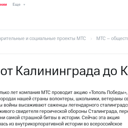
ании
Еще
ТС
Пресс-релизы
МТС о технологиях
ТС
История компании
Руководство региона
Правова
стижения
Интервью
Финансовая отчетность
Конта
орительные и социальные проекты МТС
МТС – общест
тивный секретарь
Раскрытие информации
Информа
ный кабинет акционера
Акционерный капитал
Конт
Порядок выкупа акций
Дивиденды
Рынок облигаци
 погашении именных облигаций
Другое
Регистрато
от Калининграда до 
лько лет компания МТС проводит акцию «Тополь Победы»,
городах нашей страны волонтеры, школьники, ветераны с
ы войны высаживают саженцы легендарного сталинградс
живого свидетеля героической обороны Сталинграда, пе
ни самой страшной битвы в истории. Сейчас эта акция
ась из внутрикорпоративной истории во всероссийское