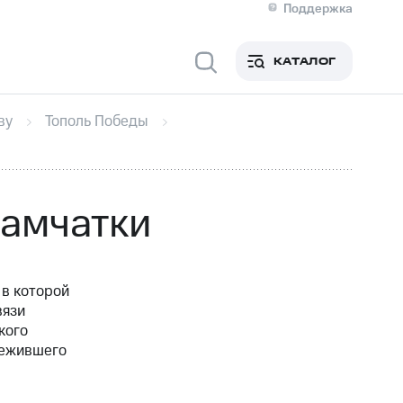
Поддержка
О МТС
я информация
Контакты
КАТАЛОГ
Медиа-центр
кты
Новости в регионе
Инвесторам и акционерам
ву
Тополь Победы
ция акционерам
Документы
роль и аудит
Рынок акций
й
Описание
р
Реквизиты
Контакты
Камчатки
Устойчивое развитие
Комплаенс и деловая этика
На главную
 в которой
вязи
кого
режившего