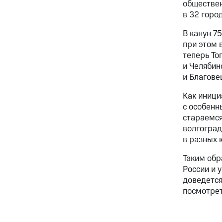
обществен
в 32 горо
В канун
75
при этом 
теперь То
и Челябин
и Благове
Как иници
с особенн
стараемся
волгоград
в разных 
Таким обр
России и 
доведется
посмотрет