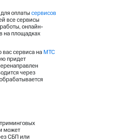
 для оплаты
сервисов
ей все сервисы
 работы, онлайн-
ов на площадках
 вас сервиса на
МТС
рую придет
 перенаправлен
водится через
 обрабатывается
стриминговых
ом может
рез СБП или