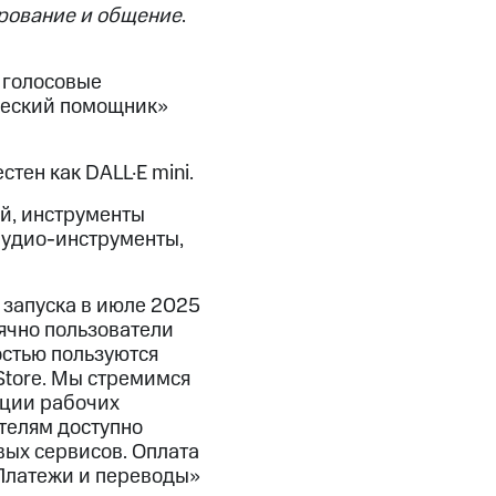
рование и общение
.
 голосовые
нческий помощник»
тен как DALL·E mini.
й, инструменты
аудио-инструменты,
запуска в июле 2025
ячно пользователи
остью пользуются
 Store. Мы стремимся
ации рабочих
ателям доступно
вых сервисов. Оплата
«Платежи и переводы»