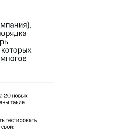
мпания),
порядка
рь
 которых
 многое
а 20 новых
ены такие
ть тестировать
 свои;