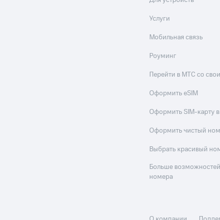
Для устройств
Услуги
Мобильная связь
Роуминг
Перейти в МТС со св
Оформить eSIM
Оформить SIM-карту в
Оформить чистый но
Выбрать красивый но
Больше возможностей
номера
О компании
Подде