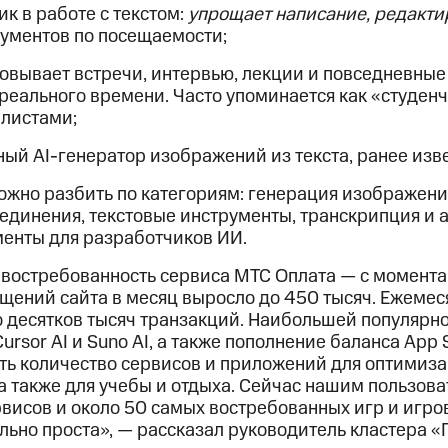
к в работе с текстом:
упрощает написание, редакти
рументов по посещаемости;
ровывает встречи, интервью, лекции и повседневные
реального времени. Часто упоминается как «студе
алистами;
ый AI-генератор изображений из текста, ранее извес
ожно разбить по категориям: генерация изображени
единения, текстовые инструменты, транскрипция и 
енты для разработчиков ИИ.
остребованность сервиса МТС Оплата — с момента 
ещений сайта в месяц выросло до 450 тысяч. Ежемес
 десятков тысяч транзакций. Наибольшей популярн
Cursor AI и Suno AI, а также пополнение баланса App
ть количество сервисов и приложений для оптимиз
а также для учебы и отдыха. Сейчас нашим пользов
рвисов и около 50 самых востребованных игр и игро
льно проста», — рассказал руководитель кластера 