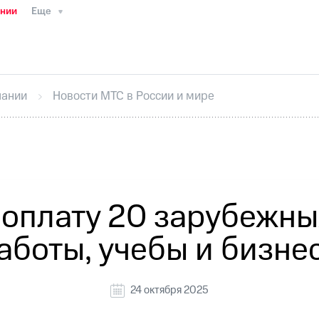
ании
Еще
ТС
Пресс-релизы
МТС о технологиях
ТС
История компании
Руководство региона
Правова
стижения
Интервью
Финансовая отчетность
Конта
пании
Новости МТС в России и мире
тивный секретарь
Раскрытие информации
Информа
ный кабинет акционера
Акционерный капитал
Конт
Порядок выкупа акций
Дивиденды
Рынок облигаци
 погашении именных облигаций
Другое
Регистрато
оплату 20 зарубежны
аботы, учебы и бизне
24 октября 2025