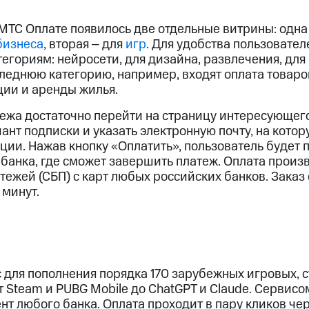
 МТС Оплате появилось две отдельные витрины: одна
бизнеса
, вторая ‒ для
игр
. Для удобства пользовател
егориям: нейросети, для дизайна, развлечения, для
следнюю категорию, например, входят оплата товар
ии и аренды жилья.
ежа достаточно перейти на страницу интересующего
иант подписки и указать электронную почту, на кото
ции. Нажав кнопку «Оплатить», пользователь будет
банка, где сможет завершить платеж. Оплата произ
тежей (СБП) с карт любых российских банков. Заказ
 минут.
 для пополнения порядка 170 зарубежных игровых, 
т Steam и PUBG Mobile до ChatGPT и Claude. Сервис
нт любого банка. Оплата проходит в пару кликов че