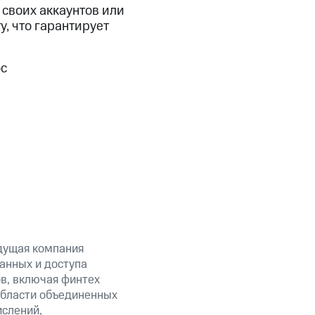
 своих аккаунтов или
у, что гарантирует
ос
дущая компания
анных и доступа
ов, включая финтех
области объединенных
ислений,