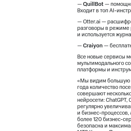
—
QuillBot
— помощни
Входит в топ AI-инст
— Otter.ai — расшиф
разговоры в режиме 
и используется журн
—
Craiyon
— бесплатн
Все новые сервисы м
мультимодального со
платформы и инструм
«Мы видим большую в
года количество пос
совершают несколько
нейросети: ChatGPT, 
регулярно увеличива
и бизнес-процессов, 
более 120 бизнес-се
безопасна и максима