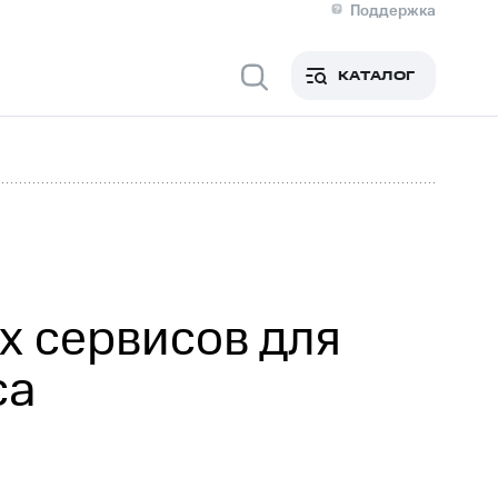
Поддержка
О МТС
я информация
Контакты
КАТАЛОГ
Медиа-центр
кты
Новости в регионе
Инвесторам и акционерам
ция акционерам
Документы
роль и аудит
Рынок акций
й
Описание
р
Реквизиты
Контакты
Устойчивое развитие
Комплаенс и деловая этика
На главную
х сервисов для
са