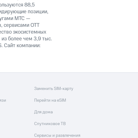
ользуются 88,5
лидирующие позиции,
лугами МТС —
в, сервисами OTT
ество экосистемных
из более чем 3,9 тыс.
. Сайт компании:
Заменить SIM-карту
язи
Перейти на eSIM
Для дома
Спутниковое ТВ
Сервисы и развлечения