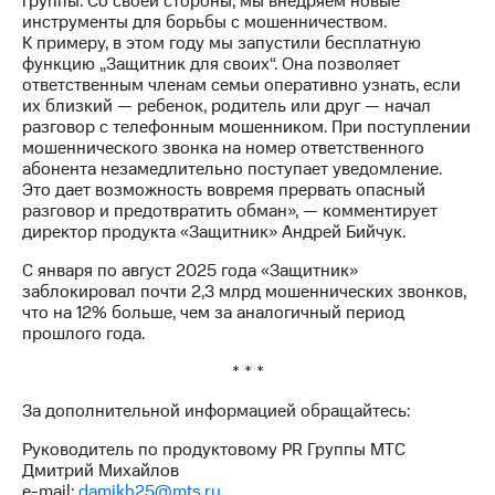
группы. Со своей стороны, мы внедряем новые
выкупа
инструменты для борьбы с мошенничеством.
акций
К примеру, в этом году мы запустили бесплатную
Дивиденды
функцию „Защитник для своих“. Она позволяет
Рынок
ответственным членам семьи оперативно узнать, если
облигаций
их близкий — ребенок, родитель или друг — начал
разговор с телефонным мошенником. При поступлении
Описание
мошеннического звонка на номер ответственного
Еврооблигации-2023
абонента незамедлительно поступает уведомление.
Уведомление
Это дает возможность вовремя прервать опасный
о
разговор и предотвратить обман», — комментирует
погашении
директор продукта «Защитник» Андрей Бийчук.
именных
облигаций
С января по август 2025 года «Защитник»
Другое
заблокировал почти 2,3 млрд мошеннических звонков,
что на 12% больше, чем за аналогичный период
Регистратор
прошлого года.
Реквизиты
Контакты
* * *
йчивое развитие
За дополнительной информацией обращайтесь:
и деловая этика
На главную
Руководитель по продуктовому PR Группы МТС
Дмитрий Михайлов
e-mail:
damikh25@mts.ru