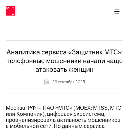
О
сторам и акционерам
Комплаенс и деловая этика
Устойчивое развитие
Медиа-центр
О МТС
О МТС
На главную
компании
О
компании
Стратегия
Стратегия
Все Новости
Карьера
в МТС
Карьера
в МТС
Пресс-
Аналитика сервиса «Защитник МТС»:
релизы
История
телефонные мошенники начали чаще
компании
МТС
атаковать женщин
о технологиях
Руководство
региона
26 сентября 2025
Правовая
информация
Контакты
Москва, РФ — ПАО «МТС» (MOEX: MTSS, МТС
или Компания), цифровая экосистема,
Медиа-центр
проанализировала активность мошенников
Пресс-
в мобильной сети. По данным сервиса
релизы