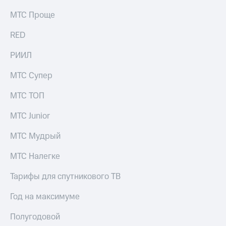
МТС Проще
RED
РИИЛ
МТС Супер
МТС ТОП
МТС Junior
МТС Мудрый
МТС Налегке
Тарифы для спутникового ТВ
Год на максимуме
Полугодовой