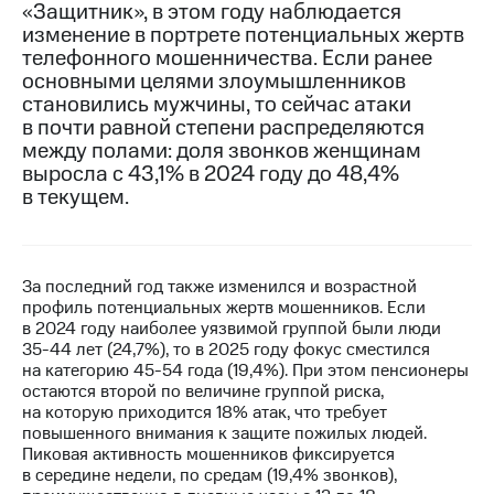
«Защитник», в этом году наблюдается
изменение в портрете потенциальных жертв
МТС
телефонного мошенничества. Если ранее
о технологиях
основными целями злоумышленников
Достижения
становились мужчины, то сейчас атаки
в почти равной степени распределяются
Интервью
между полами: доля звонков женщинам
выросла с 43,1% в 2024 году до 48,4%
Финансовая
в текущем.
отчетность
Контакты
За последний год также изменился и возрастной
Новости
профиль потенциальных жертв мошенников. Если
в
в 2024 году наиболее уязвимой группой были люди
регионе
35-44 лет (24,7%), то в 2025 году фокус сместился
на категорию 45-54 года (19,4%). При этом пенсионеры
м и акционерам
остаются второй по величине группой риска,
Корпоративное
на которую приходится 18% атак, что требует
управление
повышенного внимания к защите пожилых людей.
Пиковая активность мошенников фиксируется
Корпоративный
в середине недели, по средам (19,4% звонков),
секретарь