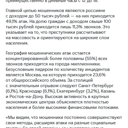
преимущественно в дневные часы с 12 до 18.
Раскрытие
информации
Главной целью мошенников являются россияне
Информация
с доходом до 50 тысяч рублей — на них приходится
акционерам
49,1% атак. На долю граждан с доходом свыше 100
Документы
тысяч рублей приходится лишь 11,3% звонков. Это
ПАО
указывает на то, что преступники рассчитывают
"МТС"
на массовость и ориентируются на широкие слои
Собрания
населения.
акционеров
Личный
География мошеннических атак остается
кабинет
концентрированной: более половины (55%) всех
акционера
звонков приходятся на города-миллионники.
Акционерный
Безусловным лидером по количеству инцидентов
капитал
является Москва, на которую приходится 23,6%
Контроль
от общероссийского объема. За столицей
и
с значительным отрывом следуют Санкт-Петербург
аудит
(6,1%), Краснодар (6,1%), Екатеринбург (3,2%), Казань
Рынок
и Ростов-на-Дону. Высокая активность в крупных
акций
экономических центрах объясняется плотностью
населения и более высокими финансовыми потоками.
Описание
Программа
«Мы видим, что мошенники постоянно совершенствуют
приобретения
свои методы, расширяя атаки на разные социальные
Порядок