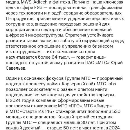
Раскрытие
медиа, MWS, Adtech и финтеха. Логично, наша ключевая
информации
цель в сфере ESG — последовательная трансформация
Информация
через технологии и людей: создание образовательных
акционерам
IT-продуктов, привлечение и удержание перспективных
Документы
сотрудников, внедрение передовых решений для
ПАО
корпоративного сектора и обеспечение надежной
"МТС"
цифровой инфраструктуры. Стратегия устойчивого
Собрания
развития также включает заботу об окружающей среде,
акционеров
ответственное отношение к управлению бизнесом
Личный
и к сотрудникам — их в компании сегодня
кабинет
насчитывается более 64 тыс.», — говорит вице-
акционера
президент по устойчивому развитию ПАО «МТС» Юрий
Акционерный
Савельев.
капитал
Контроль
Один из основных фокусов Группы МТС — прозрачный
и
подход к процессу найма. Карьерный сайт МТС Jobs
аудит
позволяет соискателям с разным опытом найти
Рынок
подходящие возможности для устройства карьеры.
акций
В 2024 году в компании сформированы новые
программы стажировок: МТС «ПРО», МТС «Лидер»
Описание
и МТС «Старт». Из 1467 стажеров штат пополнили 530
Программа
молодых специалистов. Каждый третий сотрудник
приобретения
Группы МТС — специалист младше 30 лет. При этом
Порядок
каждый десятый — старше 50 лет: в частности, в 2024