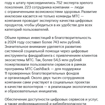
выкупа
году к штату присоединились 752 эксперта зрелого
акций
поколения. 223 сотрудника компании — люди
Дивиденды
с ограниченными возможностями здоровья. Развитие
Рынок
инклюзии касается не только команды МТС —
облигаций
компания проводит экспертизу качества цифровых
продуктов, чтобы убедиться в их удобстве для всех
Описание
категорий пользователей.
Еврооблигации-2023
Объем прямых инвестиций в благотворительность
Уведомление
в 2024 году составил более 743 млн рублей.
о
Значительное внимание уделяется развитию
погашении
системной социальной помощи через цифровые
именных
инструменты фандрайзинга с привлечением клиентов
облигаций
экосистемы МТС. Так, более 54,5 млн рублей
Другое
пожертвовали пользователи сервисов в рамках
программы МТС CashBack — для поддержки
Регистратор
11 проверенных благотворительных фондов
Реквизиты
и организаций. Около двух тысяч сотрудников
Контакты
компании сами участвуют в социальных проектах
йчивое развитие
в качестве волонтеров — в реализации экологических
и деловая этика
и образовательных инициатив.
На главную
Обеспечение доступности цифровых сервисов и услуг,
а также информационной и кибербезопасности