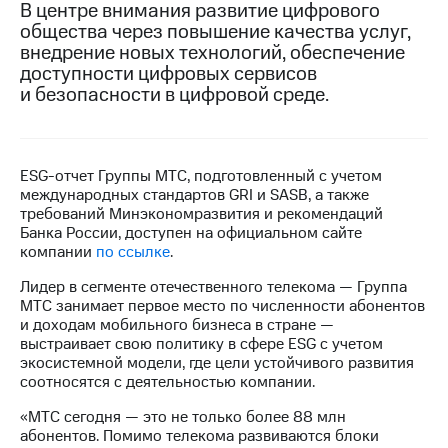
В центре внимания развитие цифрового
общества через повышение качества услуг,
МТС
внедрение новых технологий, обеспечение
о технологиях
доступности цифровых сервисов
Достижения
и безопасности в цифровой среде.
Интервью
Финансовая
ESG-отчет Группы МТС, подготовленный с учетом
отчетность
международных стандартов GRI и SASB, а также
требований Минэкономразвития и рекомендаций
Контакты
Банка России, доступен на официальном сайте
компании
по ссылке
.
Новости
в
Лидер в сегменте отечественного телекома — Группа
регионе
МТС занимает первое место по численности абонентов
и доходам мобильного бизнеса в стране —
м и акционерам
выстраивает свою политику в сфере ESG с учетом
Корпоративное
экосистемной модели, где цели устойчивого развития
управление
соотносятся с деятельностью компании.
Корпоративный
«МТС сегодня — это не только более 88 млн
секретарь
абонентов. Помимо телекома развиваются блоки