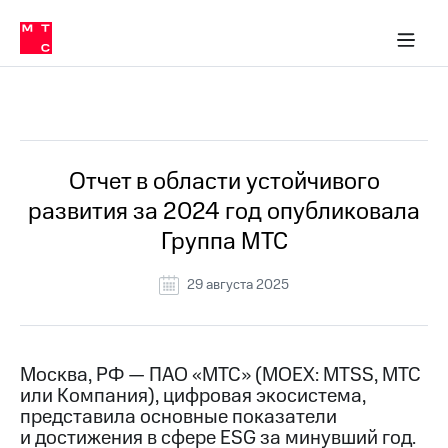
О
сторам и акционерам
Комплаенс и деловая этика
Устойчивое развитие
Медиа-центр
О МТС
О МТС
На главную
компании
О
компании
Стратегия
Стратегия
Все Новости
Карьера
в МТС
Карьера
в МТС
Пресс-
Отчет в области устойчивого
релизы
История
развития за 2024 год опубликовала
компании
МТС
Группа МТС
о технологиях
Руководство
региона
29 августа 2025
Правовая
информация
Контакты
Москва, РФ — ПАО «МТС» (MOEX: MTSS, МТС
или Компания), цифровая экосистема,
Медиа-центр
представила основные показатели
Пресс-
и достижения в сфере ESG за минувший год.
релизы