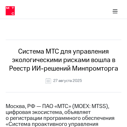
О
сторам и акционерам
Комплаенс и деловая этика
Устойчивое развитие
Медиа-центр
О МТС
О МТС
На главную
компании
О
компании
Стратегия
Стратегия
Все Новости
Карьера
в МТС
Карьера
в МТС
Пресс-
Система МТС для управления
релизы
История
экологическими рисками вошла в
компании
МТС
Реестр ИИ-решений Минпромторга
о технологиях
Руководство
региона
27 августа 2025
Правовая
информация
Контакты
Москва, РФ — ПАО «МТС» (MOEX: MTSS),
цифровая экосистема, объявляет
Медиа-центр
о регистрации программного обеспечения
Пресс-
«Система проактивного управления
релизы