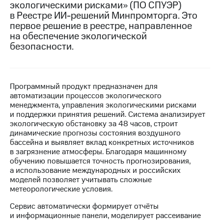
экологическими рисками» (ПО СПУЭР)
в Реестре ИИ-решений Минпромторга. Это
МТС
первое решение в реестре, направленное
о технологиях
на обеспечение экологической
Достижения
безопасности.
Интервью
Финансовая
Программный продукт предназначен для
отчетность
автоматизации процессов экологического
менеджмента, управления экологическими рисками
Контакты
и поддержки принятия решений. Система анализирует
экологическую обстановку за 48 часов, строит
Новости
динамические прогнозы состояния воздушного
в
бассейна и выявляет вклад конкретных источников
регионе
в загрязнение атмосферы. Благодаря машинному
обучению повышается точность прогнозирования,
м и акционерам
а использование международных и российских
Корпоративное
моделей позволяет учитывать сложные
управление
метеорологические условия.
Корпоративный
Сервис автоматически формирует отчёты
секретарь
и информационные панели, моделирует рассеивание