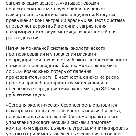
Раскрытие
загрязняющих веществ, учитывает сводки
информации
неблагоприятных метеоусловий и позволяет
Информация
фиксировать экологические инциденты. В случае
акционерам
превышения концентрации вредных веществ система
Документы
определяет вероятный источник загрязнения
ПАО
и формирует итоговую матрицу вероятностей для
"МТС"
расследования.
Собрания
акционеров
Наличие локальной системы экологического
Личный
прогнозирования и управления рисками
кабинет
на предприятии позволяет избежать необоснованного
акционера
снижения производства: бизнес может экономить
Акционерный
до 50% возможных потерь от падения
капитал
производительности. В частности, снижение риска
Контроль
простоя при неблагоприятных метеоусловиях
и
обеспечивает предприятиям экономию до 370 млн
аудит
рублей ежегодно.
Рынок
акций
«Сегодня экологическая безопасность становится
фактором не только устойчивого развития бизнеса,
Описание
но и качества жизни людей. Система проактивного
Программа
управления экологическими рисками помогает
приобретения
компаниям заранее выявлять угрозы, минимизировать
Порядок
убытки и принимать взвешенные решения на основе