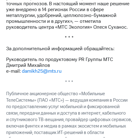
выкупа
точных прогнозов. В настоящий момент наше решение
акций
уже внедрено в 14 регионах России в сфере
Дивиденды
металлургии, удобрений, целлюлозно-бумажной
Рынок
промышленности и в других», — отметила
облигаций
руководитель центра «МТС Экология» Олеся Суханос.
* * *
Описание
Еврооблигации-2023
За дополнительной информацией обращайтесь:
Уведомление
о
Руководитель по продуктовому PR Группы МТС
погашении
Дмитрий Михайлов
именных
e-mail:
damikh25@mts.ru
облигаций
Другое
* * *
Регистратор
Публичное акционерное общество «Мобильные
Реквизиты
ТелеСистемы» (ПАО «МТС») — ведущая компания в России
Контакты
по предоставлению услуг мобильной и фиксированной
йчивое развитие
связи, передачи данных и доступа в интернет, кабельного
и деловая этика
и спутникового ТВ-вещания; провайдер цифровых сервисов,
На главную
включая финтех и медиа в рамках экосистем и мобильных
приложений; поставщик ИТ-решений в области