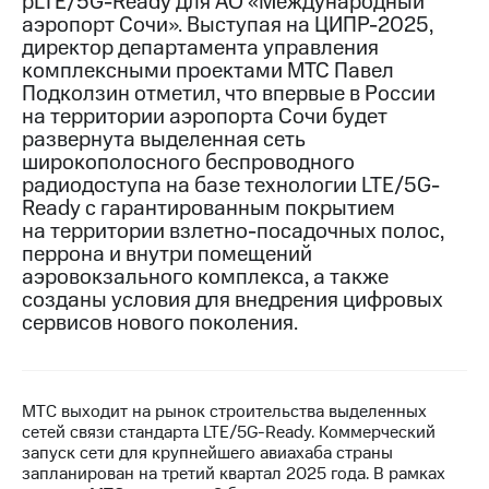
pLTE/5G-Ready для АО «Международный
аэропорт Сочи». Выступая на ЦИПР-2025,
МТС
директор департамента управления
о технологиях
комплексными проектами МТС Павел
Подколзин отметил, что впервые в России
Достижения
на территории аэропорта Сочи будет
развернута выделенная сеть
Интервью
широкополосного беспроводного
Финансовая
радиодоступа на базе технологии LTE/5G-
отчетность
Ready с гарантированным покрытием
на территории взлетно-посадочных полос,
Контакты
перрона и внутри помещений
аэровокзального комплекса, а также
Новости
созданы условия для внедрения цифровых
в
сервисов нового поколения.
регионе
м и акционерам
Корпоративное
управление
МТС выходит на рынок строительства выделенных
сетей связи стандарта LTE/5G-Ready. Коммерческий
Корпоративный
запуск сети для крупнейшего авиахаба страны
секретарь
запланирован на третий квартал 2025 года. В рамках