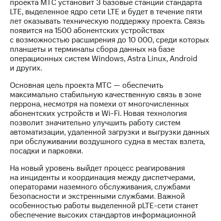
Раскрытие
проекта МТС установит 3 базовые станции стандарта
информации
LTE, выделенное ядро сети LTE и будет в течение пяти
Информация
лет оказывать техническую поддержку проекта. Связь
акционерам
появится на 1500 абонентских устройствах
Документы
с возможностью расширения до 10 000, среди которых
ПАО
планшеты и терминалы сбора данных на базе
"МТС"
операционных систем Windows, Astra Linux, Android
Собрания
и других.
акционеров
Основная цель проекта МТС — обеспечить
Личный
максимально стабильную качественную связь в зоне
кабинет
перрона, несмотря на помехи от многочисленных
акционера
абонентских устройств и Wi-Fi. Новая технология
Акционерный
позволит значительно улучшить работу систем
капитал
автоматизации, удаленной загрузки и выгрузки данных
Контроль
при обслуживании воздушного судна в местах взлета,
и
посадки и парковки.
аудит
Рынок
На новый уровень выйдет процесс реагирования
акций
на инциденты и координация между диспетчерами,
операторами наземного обслуживания, службами
Описание
безопасности и экстренными службами. Важной
Программа
особенностью работы выделенной pLTE-сети станет
приобретения
обеспечение высоких стандартов информационной
Порядок