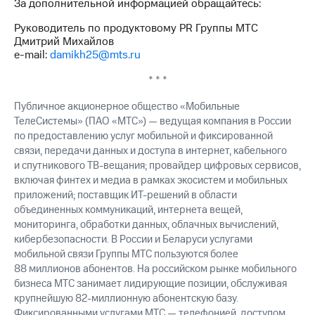
За дополнительной информацией обращайтесь:
Руководитель по продуктовому PR Группы МТС
Дмитрий Михайлов
e-mail:
damikh25@mts.ru
* * *
Публичное акционерное общество «Мобильные
ТелеСистемы» (ПАО «МТС») — ведущая компания в России
по предоставлению услуг мобильной и фиксированной
связи, передачи данных и доступа в интернет, кабельного
и спутникового ТВ-вещания; провайдер цифровых сервисов,
включая финтех и медиа в рамках экосистем и мобильных
приложений; поставщик ИТ-решений в области
объединенных коммуникаций, интернета вещей,
мониторинга, обработки данных, облачных вычислений,
кибербезопасности. В России и Беларуси услугами
мобильной связи Группы МТС пользуются более
88 миллионов абонентов. На российском рынке мобильного
бизнеса МТС занимает лидирующие позиции, обслуживая
крупнейшую 82-миллионную абонентскую базу.
Фиксированными услугами МТС — телефонией, доступом