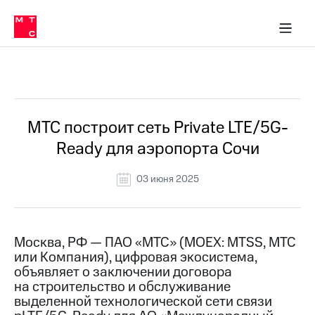
О
сторам и акционерам
Комплаенс и деловая этика
Устойчивое развитие
Медиа-центр
О МТС
О МТС
На главную
компании
О
компании
Стратегия
Стратегия
Все Новости
Карьера
в МТС
Карьера
в МТС
Пресс-
МТС построит сеть Private LTE/5G-
релизы
История
Ready для аэропорта Сочи
компании
МТС
о технологиях
Руководство
03 июня 2025
региона
Правовая
информация
Москва, РФ — ПАО «МТС» (MOEX: MTSS, МТС
или Компания), цифровая экосистема,
Контакты
объявляет о заключении договора
на строительство и обслуживание
Медиа-центр
Пресс-
выделенной технологической сети связи
релизы