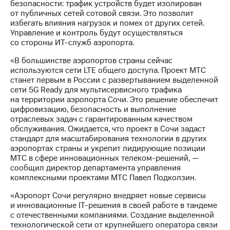
безопасности: трафик устройств будет изолирован
выкупа
от публичных сетей сотовой связи. Это позволит
акций
избегать влияния нагрузок и помех от других сетей.
Дивиденды
Управление и контроль будут осуществляться
Рынок
со стороны ИТ-служб аэропорта.
облигаций
«В большинстве аэропортов страны сейчас
Описание
используются сети LTE общего доступа. Проект МТС
Еврооблигации-2023
станет первым в России с развертыванием выделенной
Уведомление
сети 5G Ready для мультисервисного трафика
о
на территории аэропорта Сочи. Это решение обеспечит
погашении
цифровизацию, безопасность и выполнение
именных
отраслевых задач с гарантированным качеством
облигаций
обслуживания. Ожидается, что проект в Сочи задаст
Другое
стандарт для масштабирования технологии в других
аэропортах страны и укрепит лидирующие позиции
Регистратор
МТС в сфере инновационных телеком-решений, —
Реквизиты
сообщил директор департамента управления
Контакты
комплексными проектами МТС Павел Подколзин.
йчивое развитие
и деловая этика
«Аэропорт Сочи регулярно внедряет новые сервисы
На главную
и инновационные IT-решения в своей работе в тандеме
с отечественными компаниями. Создание выделенной
технологической сети от крупнейшего оператора связи