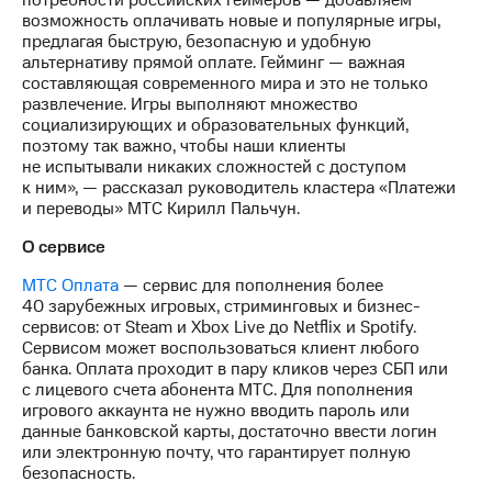
потребности российских геймеров — добавляем
Раскрытие
возможность оплачивать новые и популярные игры,
информации
предлагая быструю, безопасную и удобную
Информация
альтернативу прямой оплате. Гейминг — важная
акционерам
составляющая современного мира и это не только
Документы
развлечение. Игры выполняют множество
ПАО
социализирующих и образовательных функций,
"МТС"
поэтому так важно, чтобы наши клиенты
Собрания
не испытывали никаких сложностей с доступом
акционеров
к ним», — рассказал руководитель кластера «Платежи
Личный
и переводы» МТС Кирилл Пальчун.
кабинет
акционера
О сервисе
Акционерный
капитал
МТС Оплата
— сервис для пополнения более
Контроль
40 зарубежных игровых, стриминговых и бизнес-
и
сервисов: от Steam и Xbox Live до Netflix и Spotify.
аудит
Сервисом может воспользоваться клиент любого
Рынок
банка. Оплата проходит в пару кликов через СБП или
акций
с лицевого счета абонента МТС. Для пополнения
игрового аккаунта не нужно вводить пароль или
Описание
данные банковской карты, достаточно ввести логин
Программа
или электронную почту, что гарантирует полную
приобретения
безопасность.
Порядок