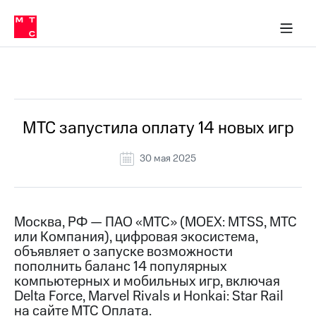
О
сторам и акционерам
Комплаенс и деловая этика
Устойчивое развитие
Медиа-центр
О МТС
О МТС
На главную
компании
О
компании
Стратегия
Стратегия
Все Новости
Карьера
в МТС
Карьера
в МТС
Пресс-
МТС запустила оплату 14 новых игр
релизы
История
компании
30 мая 2025
МТС
о технологиях
Руководство
региона
Правовая
Москва, РФ — ПАО «МТС» (MOEX: MTSS, МТС
информация
или Компания), цифровая экосистема,
объявляет о запуске возможности
Контакты
пополнить баланс 14 популярных
компьютерных и мобильных игр, включая
Медиа-центр
Delta Force, Marvel Rivals и Honkai: Star Rail
Пресс-
на сайте МТС Оплата.
релизы