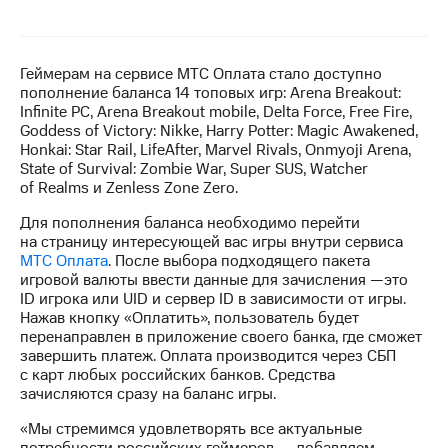
МТС
о технологиях
Геймерам на сервисе МТС Оплата стало доступно
Достижения
пополнение баланса 14 топовых игр: Arena Breakout:
Infinite PC, Arena Breakout mobile, Delta Force, Free Fire,
Интервью
Goddess of Victory: Nikke, Harry Potter: Magic Awakened,
Honkai: Star Rail, LifeAfter, Marvel Rivals, Onmyoji Arena,
Финансовая
State of Survival: Zombie War, Super SUS, Watcher
отчетность
of Realms и Zenless Zone Zero.
Контакты
Для пополнения баланса необходимо перейти
на страницу интересующей вас игры внутри сервиса
Новости
МТС Оплата
. После выбора подходящего пакета
в
игровой валюты ввести данные для зачисления —это
регионе
ID игрока или UID и сервер ID в зависимости от игры.
Нажав кнопку «Оплатить», пользователь будет
перенаправлен в приложение своего банка, где сможет
м и акционерам
завершить платеж. Оплата производится через СБП
Корпоративное
с карт любых российских банков. Средства
управление
зачисляются сразу на баланс игры.
Корпоративный
«Мы стремимся удовлетворять все актуальные
секретарь