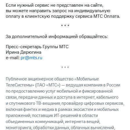
выкупа
Если нужный сервис не представлен на сайте,
акций
вы можете направить запрос на индивидуальную
Дивиденды
оплату в клиентскую поддержку сервиса МТС Оплата.
Рынок
облигаций
* * *
Описание
За дополнительной информацией обращайтесь:
Еврооблигации-2023
Пресс-секретарь Группы МТС
Уведомление
Ирина Дерюгина
о
e-mail:
pr@mts.ru
погашении
именных
* * *
облигаций
Другое
Публичное акционерное общество «Мобильные
ТелеСистемы» (ПАО «МТС») — ведущая компания в России
Регистратор
по предоставлению услуг мобильной и фиксированной
Реквизиты
Контакты
связи, передачи данных и доступа в интернет, кабельного
йчивое развитие
и спутникового ТВ-вещания; провайдер цифровых сервисов,
и деловая этика
включая финтех и медиа в рамках экосистем и мобильных
На главную
приложений; поставщик ИТ-решений в области
объединенных коммуникаций, интернета вещей,
мониторинга, обработки данных, облачных вычислений,