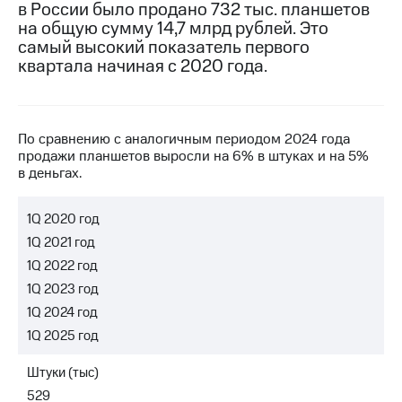
в России было продано 732 тыс. планшетов
на общую сумму 14,7 млрд рублей. Это
МТС
самый высокий показатель первого
о технологиях
квартала начиная с 2020 года.
Достижения
Интервью
По сравнению с аналогичным периодом 2024 года
Финансовая
продажи планшетов выросли на 6% в штуках и на 5%
отчетность
в деньгах.
Контакты
1Q 2020 год
Новости
1Q 2021 год
в
1Q 2022 год
регионе
1Q 2023 год
м и акционерам
1Q 2024 год
Корпоративное
1Q 2025 год
управление
Корпоративный
Штуки (тыс)
секретарь
529