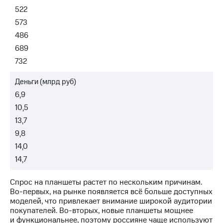
Раскрытие
522
информации
Информация
573
акционерам
486
Документы
689
ПАО
"МТС"
732
Собрания
акционеров
Деньги (млрд руб)
Личный
6,9
кабинет
акционера
10,5
Акционерный
13,7
капитал
9,8
Контроль
и
14,0
аудит
14,7
Рынок
акций
Спрос на планшеты растет по нескольким причинам.
Описание
Во-первых, на рынке появляется всё больше доступных
Программа
моделей, что привлекает внимание широкой аудитории
приобретения
покупателей. Во-вторых, новые планшеты мощнее
Порядок
и функциональнее, поэтому россияне чаще используют