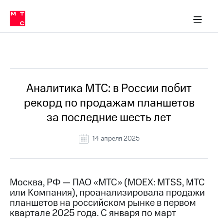
О
сторам и акционерам
Комплаенс и деловая этика
Устойчивое развитие
Медиа-центр
О МТС
О МТС
На главную
компании
О
компании
Стратегия
Стратегия
Все Новости
Карьера
в МТС
Карьера
в МТС
Пресс-
Аналитика МТС: в России побит
релизы
История
рекорд по продажам планшетов
компании
МТС
за последние шесть лет
о технологиях
Руководство
региона
14 апреля 2025
Правовая
информация
Контакты
Москва, РФ — ПАО «МТС» (MOEX: MTSS, МТС
или Компания), проанализировала продажи
Медиа-центр
планшетов на российском рынке в первом
Пресс-
квартале 2025 года. С января по март
релизы