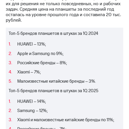
выкупа
их для решения не только повседневных, но и рабочих
акций
задач. Средняя цена на планшеты за последний год
Дивиденды
осталась на уровне прошлого года и составила 20 тыс.
Рынок
рублей.
облигаций
Топ-5 брендов планшетов в штуках за 1Q 2024
Описание
Еврооблигации-2023
HUAWEI – 13%;
Уведомление
о
Apple и Samsung по 9%;
погашении
Российские бренды – 8%;
именных
облигаций
Xiaomi – 7%;
Другое
Малоизвестные китайские бренды – 3%.
Регистратор
Топ-5 брендов планшетов в штуках за 1Q 2025
Реквизиты
Контакты
HUAWEI – 14%;
йчивое развитие
и деловая этика
Samsung – 12%;
На главную
Xiaomi и малоизвестные китайские бренды по 11%;