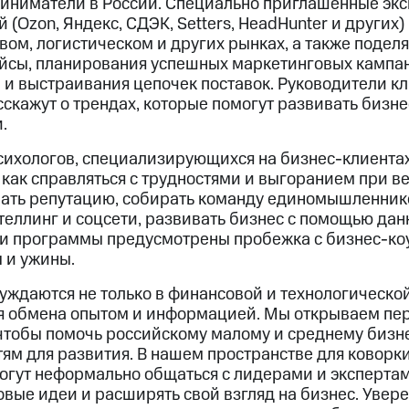
иниматели в России. Специально приглашенные эк
(Ozon, Яндекс, СДЭК, Setters, HeadHunter и других)
вом, логистическом и других рынках, а также подел
йсы, планирования успешных маркетинговых кампан
 и выстраивания цепочек поставок. Руководители к
кажут о трендах, которые помогут развивать бизне
.
психологов, специализирующихся на бизнес-клиентах
как справляться с трудностями и выгоранием при в
вать репутацию, собирать команду единомышленнико
теллинг и соцсети, развивать бизнес с помощью дан
и программы предусмотрены пробежка с бизнес-ко
 и ужины.
ждаются не только в финансовой и технологическо
ля обмена опытом и информацией. Мы открываем пе
 чтобы помочь российскому малому и среднему бизне
ям для развития. В нашем пространстве для коворки
гут неформально общаться с лидерами и эксперта
овые идеи и расширять свой взгляд на бизнес. Увере