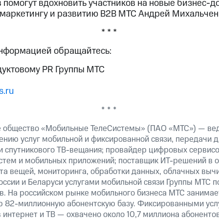
в помогут вдохновить участников на новые бизнес-д
 маркетингу и развитию B2B МТС Андрей Михальчен
* * *
информацией обращайтесь:
дуктовому PR Группы МТС
.ru
* * *
е общество «Мобильные ТелеСистемы» (ПАО «МТС») — ве
ению услуг мобильной и фиксированной связи, передачи д
 и спутникового ТВ-вещания; провайдер цифровых сервис
истем и мобильных приложений; поставщик ИТ-решений в 
та вещей, мониторинга, обработки данных, облачных выч
оссии и Беларуси услугами мобильной связи Группы МТС п
в. На российском рынке мобильного бизнеса МТС занима
ю 82-миллионную абонентскую базу. Фиксированными ус
 интернет и ТВ — охвачено около 10,7 миллиона абоненто