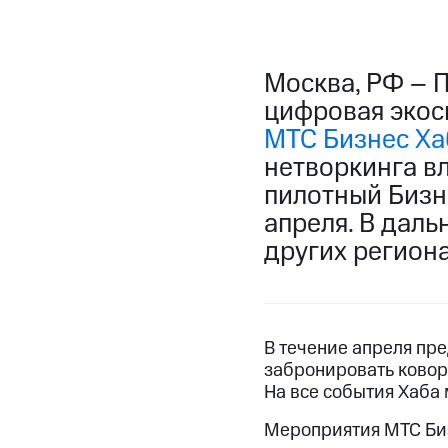
Москва, РФ – 
цифровая экос
МТС Бизнес Ха
нетворкинга в
пилотный Бизне
апреля. В дал
других региона
В течение апреля пре
забронировать ковор
На все события Хаба
Мероприятия МТС Биз