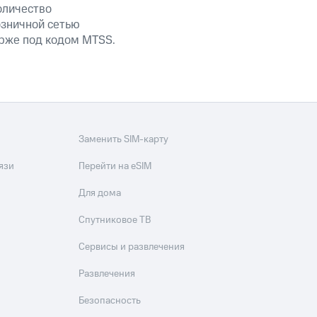
оличество
озничной сетью
ирже под кодом MTSS.
Заменить SIM-карту
язи
Перейти на eSIM
Для дома
Спутниковое ТВ
Сервисы и развлечения
Развлечения
Безопасность