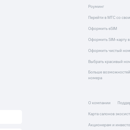
Роуминг
Перейти в МТС со св
Оформить eSIM
Оформить SIM-карту в
Оформить чистый но
Выбрать красивый но
Больше возможностей
номера
О компании
Подде
Карта салонов экоси
Акционерам и инвест