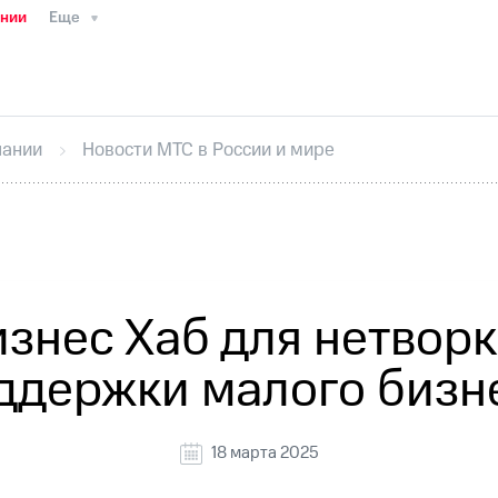
ании
Еще
ТС
Пресс-релизы
МТС о технологиях
ТС
История компании
Руководство региона
Правова
стижения
Интервью
Финансовая отчетность
Конта
пании
Новости МТС в России и мире
тивный секретарь
Раскрытие информации
Информа
ный кабинет акционера
Акционерный капитал
Конт
Порядок выкупа акций
Дивиденды
Рынок облигаци
 погашении именных облигаций
Другое
Регистрато
знес Хаб для нетворк
ддержки малого бизн
18 марта 2025