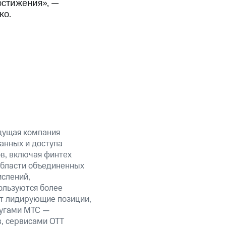
остижения», —
ко.
дущая компания
анных и доступа
ов, включая финтех
области объединенных
ислений,
ользуются более
ет лидирующие позиции,
лугами МТС —
в, сервисами OTT