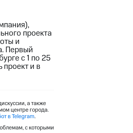
мпания),
льного проекта
оты и
а. Первый
урге с 1 по 25
 проект и в
искуссии, а также
мом центре города.
бот в Telegram
.
облемам, с которыми