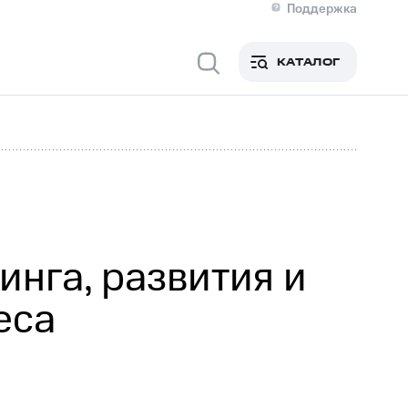
Поддержка
О МТС
я информация
Контакты
КАТАЛОГ
Медиа-центр
кты
Новости в регионе
Инвесторам и акционерам
ция акционерам
Документы
роль и аудит
Рынок акций
й
Описание
р
Реквизиты
Контакты
Устойчивое развитие
Комплаенс и деловая этика
На главную
инга, развития и
еса