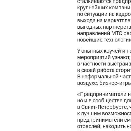
сталкиваются предпр
крупнейших компаний 
по ситуации на кадро
выхода на маркетпле
выгодных партнерств
направлений МТС расс
новейшие технологии
У опытных коучей и 
мероприятий узнают, 
в частности выстраи
в своей работе стори
В неформальной част
воздухе, бизнес-игры
«Предприниматели ну
но и в сообществе д
в Санкт-Петербурге,
к лучшим возможност
предприниматели смо
отраслей, находить н