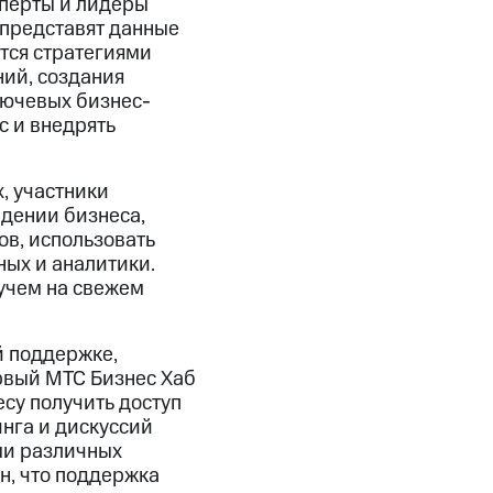
сперты и лидеры
 представят данные
ятся стратегиями
ий, создания
лючевых бизнес-
с и внедрять
, участники
едении бизнеса,
в, использовать
ных и аналитики.
учем на свежем
й поддержке,
рвый МТС Бизнес Хаб
су получить доступ
нга и дискуссий
ми различных
н, что поддержка