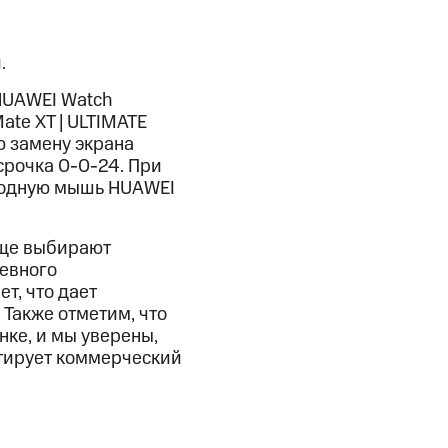
.
HUAWEI Watch
ate XT | ULTIMATE
ю замену экрана
ссрочка 0-0-24. При
оводную мышь HUAWEI
аще выбирают
невного
т, что дает
Также отметим, что
ке, и мы уверены,
нтирует коммерческий