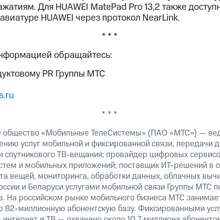
ажатиям. Для HUAWEI MatePad Pro 13,2 также досту
авиатуре HUAWEI через протокол NearLink.
* * *
информацией обращайтесь:
дуктовому PR Группы МТС
.ru
* * *
е общество «Мобильные ТелеСистемы» (ПАО «МТС») — ве
ению услуг мобильной и фиксированной связи, передачи д
 и спутникового ТВ-вещания; провайдер цифровых сервис
истем и мобильных приложений; поставщик ИТ-решений в 
та вещей, мониторинга, обработки данных, облачных выч
оссии и Беларуси услугами мобильной связи Группы МТС п
в. На российском рынке мобильного бизнеса МТС занимае
ю 82-миллионную абонентскую базу. Фиксированными ус
 интернет и ТВ — охвачено около 10,7 миллиона абоненто