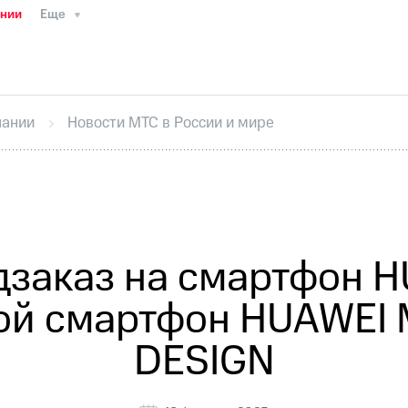
ании
Еще
ТС
Пресс-релизы
МТС о технологиях
ТС
История компании
Руководство региона
Правова
стижения
Интервью
Финансовая отчетность
Конта
пании
Новости МТС в России и мире
тивный секретарь
Раскрытие информации
Информа
ный кабинет акционера
Акционерный капитал
Конт
Порядок выкупа акций
Дивиденды
Рынок облигаци
 погашении именных облигаций
Другое
Регистрато
заказ на смартфон H
ой смартфон HUAWEI M
DESIGN