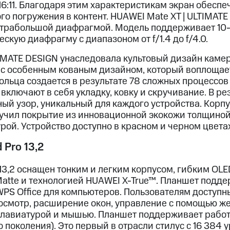
16:11. Благодаря этим характеристикам экран обесп
го погружения в контент. HUAWEI Mate XT | ULTIMAT
ьтрабольшой диафрагмой. Модель поддерживает 10
кую диафрагму с диапазоном от f/1.4 до f/4.0.
TIMATE DESIGN унаследовала культовый дизайн каме
 с особенным кованым дизайном, который воплощает
ольца создается в результате 78 сложных процессов
включают в себя укладку, ковку и скручивание. В ре
й узор, уникальный для каждого устройства. Корпу
учил покрытие из инновационной экокожи толщиной 
рой. Устройство доступно в красном и черном цветах
Pro 13,2
13,2 оснащен тонким и легким корпусом, гибким OL
Matte и технологией HUAWEI X-True™. Планшет подд
PS Office для компьютеров. Пользователям доступны
смотр, расширение окон, управление с помощью ж
клавиатурой и мышью. Планшет поддерживает работ
о поколения). Это первый в отрасли стилус с 16 384 