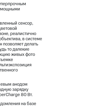
суперпрочным
 и мощными
вленный сенсор,
цветовой
зоне, реалистично
объектива, в системе
н позволяет делать
удь то далекие
нкцию живых фото
съемке
ультиэкспозиция
ственного
иевым анодом
одную зарядку
erCharge 80 Вт.
едомления на базе