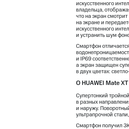
искусственного инте
владельца, отображая
что на экран смотри
на экране и передае
искусственного инте
и устранить шум фон
Смартфон отличается
водонепроницаемости
и IP69 соответственн
а экран защищен супе
в двух цветах: светл
О HUAWEI Mate XT 
Супертонкий тройной
в разных направлени
и наружу. Поворотны
ультрапрочной стали
Смартфон получил 3K