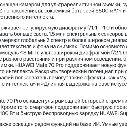
оснащен камерой для ультрареалистичной съемки, 
s 2-го поколения, высокоемкой батареей 5500 мА*ч
ственного интеллекта.
живает регулируемую диафрагму f/1.4—4.0 и обно
вать больше света. 1,5 млн спектральных сенсоров 
змеряют глобальный спектр в более широком диапа
цвет текстиля и фона на снимках. Помимо основного 
модуль 48 МП с ультраширокой диафрагмой f/2.1. О
 разного расстояния и при различном освещении, б
имки. HUAWEI Mate 70 Pro поддерживает новую фу
го интеллекта. Раскрыть творческий потенциал при 
афий пользователь помогут такие эффекты, как «М
го интеллекта» и «Длинная выдержка на базе искус
te 70 Pro оснащен ультрамощной батареей с кремн
 Кроме того, смартфон поддерживает быструю пров
100 Вт и быструю беспроводную зарядку HUAWEI Sup
также оснащен рядом функций на базе ИИ. Умные ув