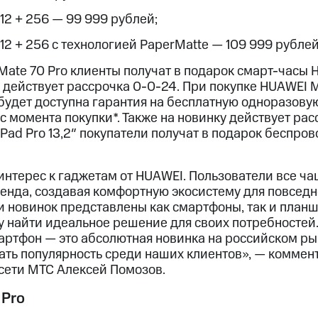
 12 + 256 — 99 999 рублей;
 12 + 256 с технологией PaperMatte — 109 999 рублей
Mate 70 Pro клиенты получат в подарок смарт-часы 
её действует рассрочка 0-0-24. При покупке HUAWEI M
будет доступна гарантия на бесплатную одноразову
 с момента покупки*. Также на новинку действует ра
Pad Pro 13,2″ покупатели получат в подарок беспр
нтерес к гаджетам от HUAWEI. Пользователи все ч
ренда, создавая комфортную экосистему для повсед
 новинок представлены как смартфоны, так и планше
 найти идеальное решение для своих потребностей. 
артфон — это абсолютная новинка на российском рын
вать популярность среди наших клиентов», — комме
сети МТС Алексей Помозов.
 Pro