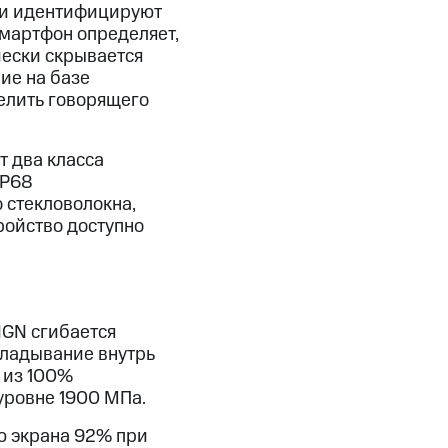
ни идентифицируют
смартфон определяет,
чески скрывается
ие на базе
елить говорящего
 два класса
IP68
 стекловолокна,
ройство доступно
IGN сгибается
кладывание внутрь
 из 100%
уровне 1900 МПа.
ю экрана 92% при