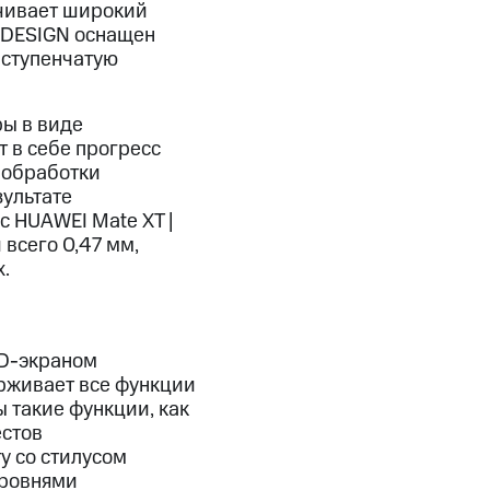
ечивает широкий
E DESIGN оснащен
-ступенчатую
ры в виде
 в себе прогресс
 обработки
зультате
с HUAWEI Mate XT |
всего 0,47 мм,
.
ED-экраном
ерживает все функции
 такие функции, как
естов
у со стилусом
уровнями