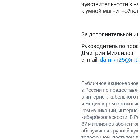
чувствительности к н
к умной магнитной кл
За дополнительной 
Руководитель по про
Дмитрий Михайлов
e-mail:
damikh25@mts
Публичное акционерно
в России по предоставл
в интернет, кабельного
и медиа в рамках экос
коммуникаций, интерне
кибербезопасности. В Р
87 миллионов абоненто
обслуживая крупнейшу
телефонией, доступом в