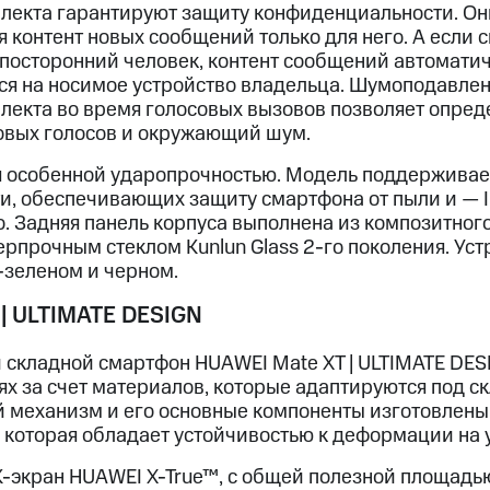
ллекта гарантируют защиту конфиденциальности. О
 контент новых сообщений только для него. А если 
т посторонний человек, контент сообщений автомати
тся на носимое устройство владельца. Шумоподавлен
ллекта во время голосовых вызовов позволяет опред
овых голосов и окружающий шум.
 особенной ударопрочностью. Модель поддерживает
, обеспечивающих защиту смартфона от пыли и — 
о. Задняя панель корпуса выполнена из композитного
рпрочным стеклом Kunlun Glass 2-го поколения. Уст
о-зеленом и черном.
| ULTIMATE DESIGN
 складной смартфон HUAWEI Mate XT | ULTIMATE DES
ях за счет материалов, которые адаптируются под с
й механизм и его основные компоненты изготовлены
, которая обладает устойчивостью к деформации на 
-экран HUAWEI X-True™, с общей полезной площадь