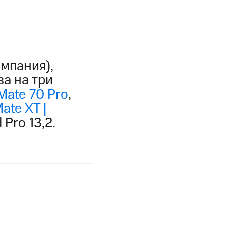
мпания),
за на три
ate 70 Pro
,
te XT |
Pro 13,2.