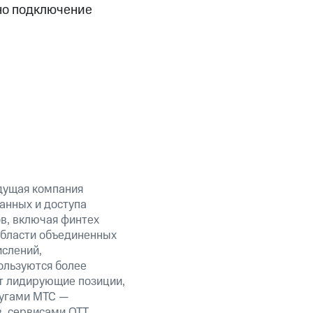
пно подключение
дущая компания
анных и доступа
ов, включая финтех
области объединенных
ислений,
ользуются более
т лидирующие позиции,
лугами МТС —
в, сервисами OTT