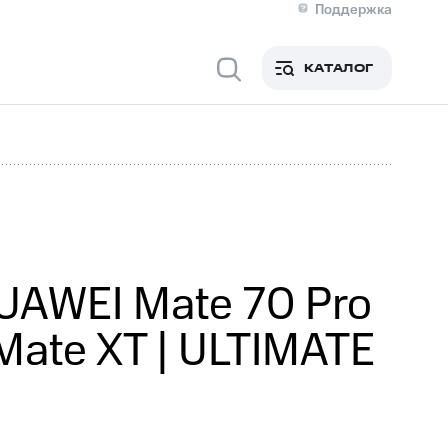
Поддержка
О МТС
я информация
Контакты
КАТАЛОГ
Медиа-центр
кты
Новости в регионе
Инвесторам и акционерам
ция акционерам
Документы
роль и аудит
Рынок акций
й
Описание
р
Реквизиты
Контакты
Устойчивое развитие
Комплаенс и деловая этика
На главную
UAWEI Mate 70 Pro
ate XT | ULTIMATE