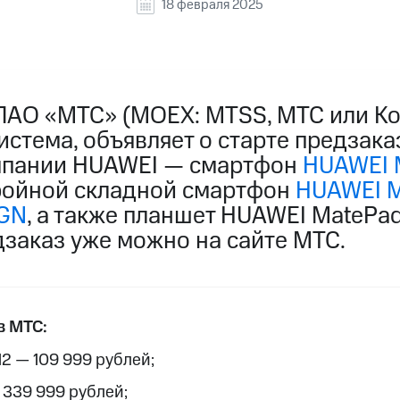
18 февраля 2025
ПАО «МТС» (MOEX: MTSS, МТС или Ко
стема, объявляет о старте предзака
мпании HUAWEI — смартфон
HUAWEI M
ройной складной смартфон
HUAWEI Ma
IGN
, а также планшет HUAWEI MatePad 
заказ уже можно на сайте МТС.
в МТС:
512 — 109 999 рублей;
— 339 999 рублей;