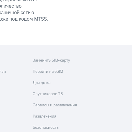
оличество
озничной сетью
ирже под кодом MTSS.
Заменить SIM-карту
язи
Перейти на eSIM
Для дома
Спутниковое ТВ
Сервисы и развлечения
Развлечения
Безопасность