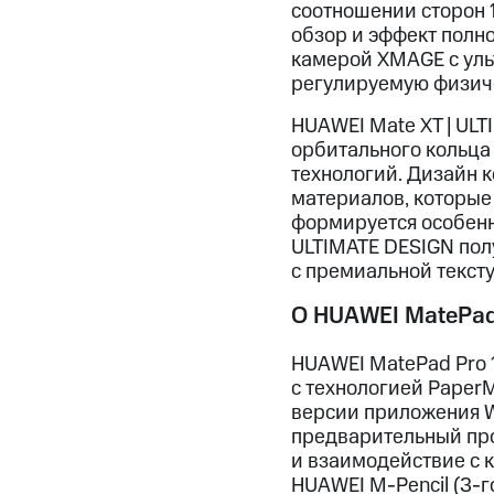
соотношении сторон 
обзор и эффект полно
камерой XMAGE с ул
регулируемую физичес
HUAWEI Mate XT | UL
орбитального кольца
технологий. Дизайн к
материалов, которые 
формируется особенны
ULTIMATE DESIGN пол
с премиальной тексту
О HUAWEI MatePad 
HUAWEI MatePad Pro 
с технологией Paper
версии приложения W
предварительный про
и взаимодействие с 
HUAWEI M-Pencil (3-г