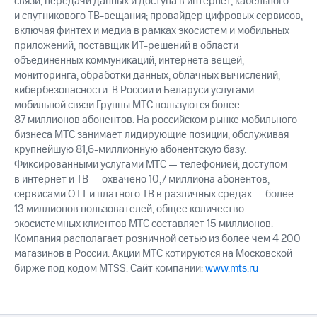
связи, передачи данных и доступа в интернет, кабельного
и спутникового ТВ-вещания; провайдер цифровых сервисов,
включая финтех и медиа в рамках экосистем и мобильных
приложений; поставщик ИТ-решений в области
объединенных коммуникаций, интернета вещей,
мониторинга, обработки данных, облачных вычислений,
кибербезопасности. В России и Беларуси услугами
мобильной связи Группы МТС пользуются более
87 миллионов абонентов. На российском рынке мобильного
бизнеса МТС занимает лидирующие позиции, обслуживая
крупнейшую 81,6-миллионную абонентскую базу.
Фиксированными услугами МТС — телефонией, доступом
в интернет и ТВ — охвачено 10,7 миллиона абонентов,
сервисами OTT и платного ТВ в различных средах — более
13 миллионов пользователей, общее количество
экосистемных клиентов МТС составляет 15 миллионов.
Компания располагает розничной сетью из более чем 4 200
магазинов в России. Акции МТС котируются на Московской
бирже под кодом MTSS. Сайт компании:
www.mts.ru