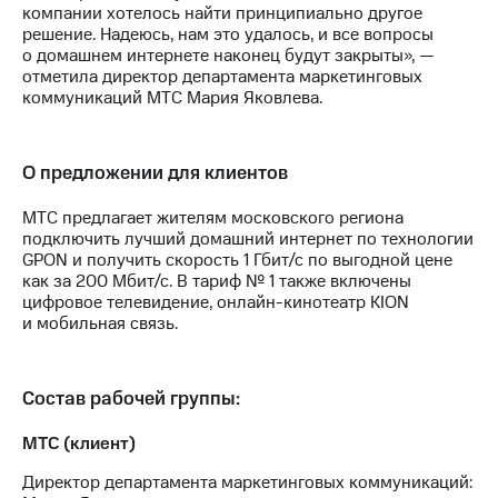
Раскрытие
компании хотелось найти принципиально другое
информации
решение. Надеюсь, нам это удалось, и все вопросы
Информация
о домашнем интернете наконец будут закрыты», —
акционерам
отметила директор департамента маркетинговых
Документы
коммуникаций МТС Мария Яковлева.
ПАО
"МТС"
Собрания
О предложении для клиентов
акционеров
Личный
кабинет
МТС предлагает жителям московского региона
акционера
подключить лучший домашний интернет по технологии
Акционерный
GPON и получить скорость 1 Гбит/с по выгодной цене
капитал
как за 200 Мбит/с. В тариф № 1 также включены
Контроль
цифровое телевидение, онлайн-кинотеатр KION
и
и мобильная связь.
аудит
Рынок
акций
Состав рабочей группы:
Описание
МТС (клиент)
Программа
приобретения
Директор департамента маркетинговых коммуникаций:
Порядок