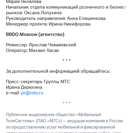
Мария Яковлева
выкупа
Начальник отдела коммуникаций розничного и бизнес-
акций
рынков: Оксана Лопухина
Дивиденды
Руководитель направления: Анна Епишенкова
Рынок
Менеджер проекта: Ирина Никифорова
облигаций
BBDO Moscow (агентство)
Описание
Еврооблигации-2023
Режиссер: Ярослав Чеважевский
Уведомление
Оператор: Михаил Хасая
о
погашении
* * *
именных
облигаций
За дополнительной информацией обращайтесь:
Другое
Пресс-секретарь Группы МТС
Ирина Дерюгина
Регистратор
e-mail:
pr@mts.ru
Реквизиты
Контакты
* * *
йчивое развитие
и деловая этика
Публичное акционерное общество «Мобильные
На главную
ТелеСистемы» (ПАО «МТС») — ведущая компания в России
по предоставлению услуг мобильной и фиксированной