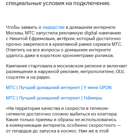
специальные условия на подключение.
МТС
о технологиях
Достижения
Чтобы заявить о
лидерстве
в домашнем интернете
Москвы, МТС запустила рекламную digital-кампанию
Интервью
с Никитой Ефремовым, актёром, который достаточно
прочно закрепился в креативной рамке сериала МТС.
Финансовая
Ответить на все вопросы о домашнем интернете
отчетность
удалось даже в коротком хронометраже роликов.
Кампания стартовала в московском регионе и включает
Контакты
размещение в наружной рекламе, метрополитене, OLV,
соцсетях и на радио.
Новости
в
МТС | Лучший домашний интернет | У меня GPON
регионе
МТС | Лучший домашний интернет | Геймеры
м и акционерам
Корпоративное
«На территории качества и скорости в телеком-
управление
сегменте достаточно сложно выбиться из клаттера.
Какие только приемы и образы не использовались
Корпоративный
в коммуникации интернета, особенно скоростного —
секретарь
от гепардов до запуска в космос. Нам же в этой