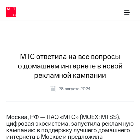
О
сторам и акционерам
Комплаенс и деловая этика
Устойчивое развитие
Медиа-центр
О МТС
О МТС
На главную
компании
О
компании
Стратегия
Стратегия
Все Новости
Карьера
в МТС
Карьера
в МТС
Пресс-
МТС ответила на все вопросы
релизы
История
о домашнем интернете в новой
компании
МТС
рекламной кампании
о технологиях
Руководство
региона
28 августа 2024
Правовая
информация
Контакты
Москва, РФ — ПАО «МТС» (MOEX: MTSS),
цифровая экосистема, запустила рекламную
Медиа-центр
кампанию в поддержку лучшего домашнего
Пресс-
интернета в Москве и предложила
релизы