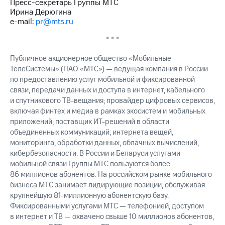
Пресс-секретарь Группы МТС
выкупа
Ирина Дерюгина
акций
e-mail:
pr@mts.ru
Дивиденды
Рынок
* * *
облигаций
Публичное акционерное общество «Мобильные
Описание
ТелеСистемы» (ПАО «МТС») — ведущая компания в России
Еврооблигации-2023
по предоставлению услуг мобильной и фиксированной
Уведомление
связи, передачи данных и доступа в интернет, кабельного
о
и спутникового ТВ-вещания; провайдер цифровых сервисов,
погашении
именных
включая финтех и медиа в рамках экосистем и мобильных
облигаций
приложений; поставщик ИТ-решений в области
Другое
объединенных коммуникаций, интернета вещей,
мониторинга, обработки данных, облачных вычислений,
Регистратор
кибербезопасности. В России и Беларуси услугами
Реквизиты
мобильной связи Группы МТС пользуются более
Контакты
86 миллионов абонентов. На российском рынке мобильного
йчивое развитие
бизнеса МТС занимает лидирующие позиции, обслуживая
и деловая этика
крупнейшую 81-миллионную абонентскую базу.
На главную
Фиксированными услугами МТС — телефонией, доступом
в интернет и ТВ — охвачено свыше 10 миллионов абонентов,