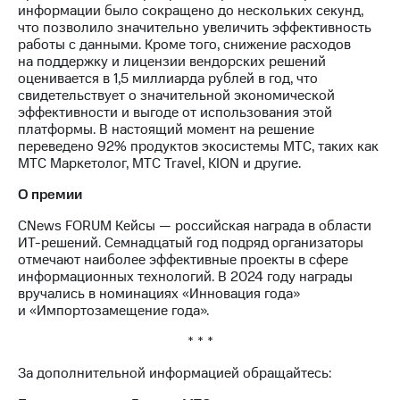
Раскрытие
информации было сокращено до нескольких секунд,
информации
что позволило значительно увеличить эффективность
Информация
работы с данными. Кроме того, снижение расходов
акционерам
на поддержку и лицензии вендорских решений
Документы
оценивается в 1,5 миллиарда рублей в год, что
ПАО
свидетельствует о значительной экономической
"МТС"
эффективности и выгоде от использования этой
Собрания
платформы. В настоящий момент на решение
акционеров
переведено 92% продуктов экосистемы МТС, таких как
Личный
МТС Маркетолог, МТС Travel, KION и другие.
кабинет
акционера
O премии
Акционерный
капитал
CNews FORUM Кейсы — российская награда в области
Контроль
ИТ-решений. Семнадцатый год подряд организаторы
и
отмечают наиболее эффективные проекты в сфере
аудит
информационных технологий. В 2024 году награды
Рынок
вручались в номинациях «Инновация года»
акций
и «Импортозамещение года».
* * *
Описание
Программа
За дополнительной информацией обращайтесь:
приобретения
Порядок