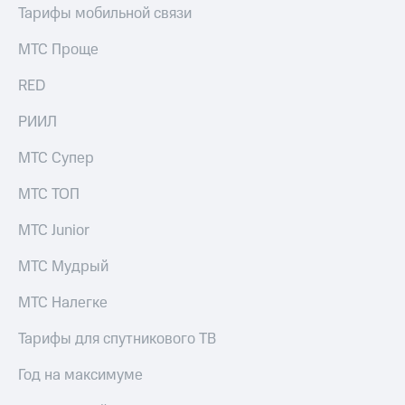
Тарифы мобильной связи
МТС Проще
RED
РИИЛ
МТС Супер
МТС ТОП
МТС Junior
МТС Мудрый
МТС Налегке
Тарифы для спутникового ТВ
Год на максимуме