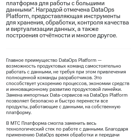
платформа для работы с большими
данными". Наградой отмечена DataOps
МТС
Platform, предоставляющая инструменты
о технологиях
для хранения, обработки, контроля качества
Достижения
и виртуализации данных, а также
построения отчётности и многое другое.
Интервью
Финансовая
отчетность
Главное преимущество DataOps Platform —
возможность продуктовых команд самостоятельно
Контакты
работать с данными, не требуя при этом привлечения
полноценной команды разработчиков. Это
Новости
способствует ускорению процессов, экономии средств
в
и инновационному развитию продуктовой линейки.
регионе
Замена импортных Data-сервисов на DataOps Platform
позволяет безопасно и быстро перенести все
м и акционерам
продукты, работающие с данными, на собственную
Корпоративное
платформу.
управление
В МТС Платформа смогла заменить весь
Корпоративный
технологический стек по работе с данными. Благодаря
секретарь
применению DataOps время обработки и передачи