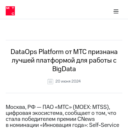
О
сторам и акционерам
Комплаенс и деловая этика
Устойчивое развитие
Медиа-центр
О МТС
О МТС
На главную
компании
О
компании
Стратегия
Стратегия
Все Новости
Карьера
в МТС
Карьера
в МТС
Пресс-
DataOps Platform от МТС признана
релизы
История
лучшей платформой для работы с
компании
МТС
BigData
о технологиях
Руководство
региона
20 июня 2024
Правовая
информация
Контакты
Москва, РФ — ПАО «МТС» (MOEX: MTSS),
цифровая экосистема, сообщает о том, что
Медиа-центр
стала победителем премии CNews
Пресс-
в номинации «Инновация года»: Self-Service
релизы