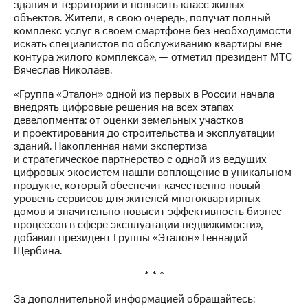
здания и территории и повысить класс жилых
выкупа
объектов. Жители, в свою очередь, получат полный
акций
комплекс услуг в своем смартфоне без необходимости
Дивиденды
искать специалистов по обслуживанию квартиры вне
Рынок
контура жилого комплекса», — отметил президент МТС
облигаций
Вячеслав Николаев.
Описание
«Группа «Эталон» одной из первых в России начала
Еврооблигации-2023
внедрять цифровые решения на всех этапах
Уведомление
девелопмента: от оценки земельных участков
о
и проектирования до строительства и эксплуатации
погашении
зданий. Накопленная нами экспертиза
именных
и стратегическое партнерство с одной из ведущих
облигаций
цифровых экосистем нашли воплощение в уникальном
Другое
продукте, который обеспечит качественно новый
уровень сервисов для жителей многоквартирных
Регистратор
домов и значительно повысит эффективность бизнес-
Реквизиты
процессов в сфере эксплуатации недвижимости», —
Контакты
добавил президент Группы «Эталон» Геннадий
йчивое развитие
Щербина.
и деловая этика
На главную
* * *
За дополнительной информацией обращайтесь: