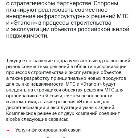
о стратегическом партнерстве. Стороны
планируют реализовать совместное
МТС
внедрение инфраструктурных решений МТС
о технологиях
и «Эталон» в процессы строительства
Достижения
и эксплуатации объектов российской жилой
недвижимости.
Интервью
Финансовая
отчетность
Текущее соглашение подразумевает вывод на внешний
рынок совместных решений в области цифровизации
Контакты
процессов строительства и эксплуатации объектов,
а также разработку принципиально новых продуктов
Новости
для рынка недвижимости. МТС и «Эталон» будут
в
внедрять на строящихся объектах решения МТС для
регионе
организации сетей связи, систем безопасности
и автоматики, а также решения «Эталона» для
м и акционерам
диспетчеризации и эксплуатации умных зданий.
Корпоративное
Комплексное решение от двух компаний соединит
управление
в себе следующие сервисы:
Корпоративный
Услуги фиксированной связи
секретарь