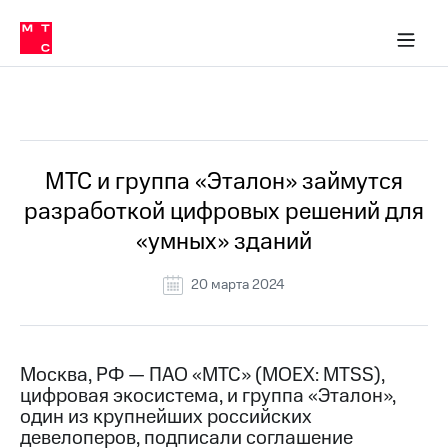
О
сторам и акционерам
Комплаенс и деловая этика
Устойчивое развитие
Медиа-центр
О МТС
О МТС
На главную
компании
О
компании
Стратегия
Стратегия
Все Новости
Карьера
в МТС
Карьера
в МТС
Пресс-
МТС и группа «Эталон» займутся
релизы
История
разработкой цифровых решений для
компании
МТС
«умных» зданий
о технологиях
Руководство
региона
20 марта 2024
Правовая
информация
Контакты
Москва, РФ — ПАО «МТС» (MOEX: MTSS),
цифровая экосистема, и группа «Эталон»,
Медиа-центр
один из крупнейших российских
Пресс-
девелоперов, подписали соглашение
релизы