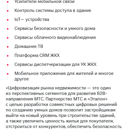
Раскрытие
Усилители мобильной связи
информации
Контроль системы доступа в здание
Информация
акционерам
IoT— устройства
Документы
Сервисы безопасности и умного дома
ПАО
"МТС"
Сервисы облачного видеонаблюдения
Собрания
акционеров
Домашнее ТВ
Личный
Платформа CRM ЖКХ
кабинет
акционера
Сервисы диспетчеризации для УК ЖКХ
Акционерный
капитал
Мобильное приложение для жителей и многое
Контроль
другое
и
«Цифровизация рынка недвижимости — это один
аудит
из перспективных сегментов для развития B2B-
Рынок
направления МТС. Партнерство МТС и «Эталон»
акций
с целью разработки совместных цифровых решений
по созданию умных домов позволит застройщикам
Описание
выйти на новый уровень при строительстве зданий,
Программа
а также увеличить ценность жилья для покупателя,
приобретения
отстроиться от конкурентов, обеспечить безопасность
Порядок