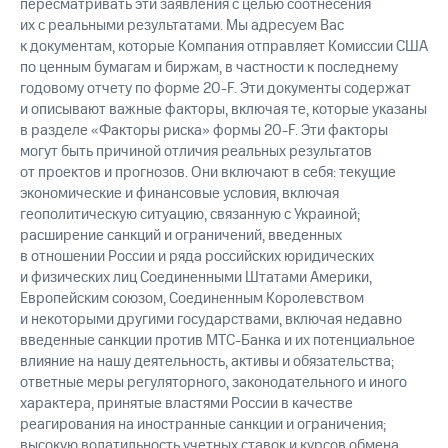
пересматривать эти заявления с целью соотнесения
их с реальными результатами. Мы адресуем Вас
к документам, которые Компания отправляет Комиссии США
по ценным бумагам и биржам, в частности к последнему
годовому отчету по форме 20-F. Эти документы содержат
и описывают важные факторы, включая те, которые указаны
в разделе «Факторы риска» формы 20-F. Эти факторы
могут быть причиной отличия реальных результатов
от проектов и прогнозов. Они включают в себя: текущие
экономические и финансовые условия, включая
геополитическую ситуацию, связанную с Украиной;
расширение санкций и ограничений, введенных
в отношении России и ряда российских юридических
и физических лиц Соединенными Штатами Америки,
Европейским союзом, Соединенным Королевством
и некоторыми другими государствами, включая недавно
введенные санкции против МТС-Банка и их потенциальное
влияние на нашу деятельность, активы и обязательства;
ответные меры регуляторного, законодательного и иного
характера, принятые властями России в качестве
реагирования на иностранные санкции и ограничения;
высокую волатильность учетных ставок и курсов обмена