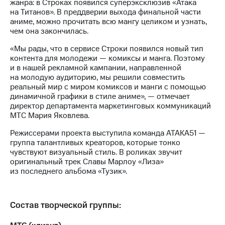
Раскрытие
жанра: в Строках появился суперэксклюзив «Атака
информации
на Титанов». В преддверии выхода финальной части
Информация
аниме, можно прочитать всю мангу целиком и узнать,
акционерам
чем она закончилась.
Документы
«Мы рады, что в сервисе Строки появился новый тип
ПАО
контента для молодежи — комиксы и манга. Поэтому
"МТС"
и в нашей рекламной кампании, направленной
Собрания
на молодую аудиторию, мы решили совместить
акционеров
реальный мир с миром комиксов и манги с помощью
Личный
динамичной графики в стиле аниме», — отмечает
кабинет
директор департамента маркетинговых коммуникаций
акционера
МТС Мария Яковлева.
Акционерный
капитал
Режиссерами проекта выступила команда АТАКА51 —
Контроль
группа талантливых креаторов, которые тонко
и
чувствуют визуальный стиль. В роликах звучит
аудит
оригинальный трек Славы Марлоу «Лиза»
Рынок
из последнего альбома «Тузик».
акций
Описание
Программа
Состав творческой группы:
приобретения
Порядок