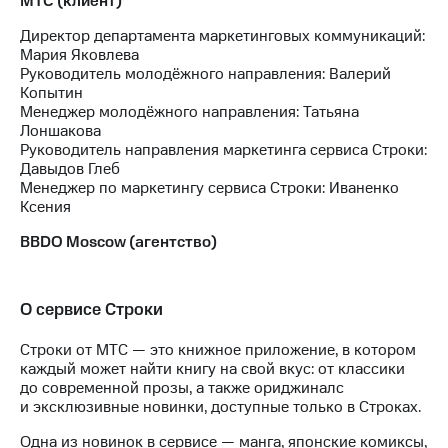
МТС (клиент)
выкупа
акций
Директор департамента маркетинговых коммуникаций:
Дивиденды
Мария Яковлева
Рынок
Руководитель молодёжного направления: Валерий
облигаций
Копытин
Менеджер молодёжного направления: Татьяна
Описание
Лоншакова
Еврооблигации-2023
Руководитель направления маркетинга сервиса Строки:
Уведомление
Давыдов Глеб
о
Менеджер по маркетингу сервиса Строки: Иваненко
погашении
Ксения
именных
облигаций
BBDO Moscow (агентство)
Другое
Регистратор
О сервисе Строки
Реквизиты
Контакты
Строки от МТС — это книжное приложение, в котором
йчивое развитие
каждый может найти книгу на свой вкус: от классики
и деловая этика
до современной прозы, а также ориджиналс
На главную
и эксклюзивные новинки, доступные только в Строках.
Одна из новинок в сервисе — манга, японские комиксы,