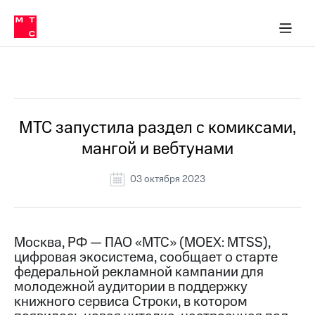
О
сторам и акционерам
Комплаенс и деловая этика
Устойчивое развитие
Медиа-центр
О МТС
О МТС
На главную
компании
О
компании
Стратегия
Стратегия
Все Новости
Карьера
в МТС
Карьера
в МТС
Пресс-
МТС запустила раздел с комиксами,
релизы
История
мангой и вебтунами
компании
МТС
о технологиях
Руководство
03 октября 2023
региона
Правовая
информация
Москва, РФ — ПАО «МТС» (MOEX: MTSS),
цифровая экосистема, сообщает о старте
Контакты
федеральной рекламной кампании для
молодежной аудитории в поддержку
Медиа-центр
Пресс-
книжного сервиса Строки, в котором
релизы