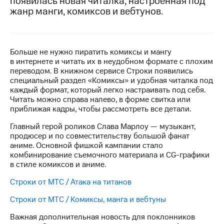
появилась новая читалка, настроенная под
жанр манги, комиксов и вебтунов.
МТС
о технологиях
Достижения
Больше не нужно пиратить комиксы и мангу
в интернете и читать их в неудобном формате с плохим
Интервью
переводом. В книжном сервисе Строки появились
специальный раздел «Комиксы» и удобная читалка под
Финансовая
каждый формат, который легко настраивать под себя.
отчетность
Читать можно справа налево, в форме свитка или
приближая кадры, чтобы рассмотреть все детали.
Контакты
Главный герой роликов Слава Марлоу — музыкант,
Новости
продюсер и по совместительству большой фанат
в
аниме. Основной фишкой кампании стало
регионе
комбинирование съемочного материала и CG-графики
в стиле комиксов и аниме.
м и акционерам
Корпоративное
Строки от МТС / Атака на титанов
управление
Строки от МТС / Комиксы, манга и вебтуны
Корпоративный
секретарь
Важная дополнительная новость для поклонников