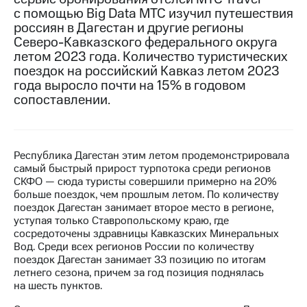
с помощью Big Data МТС изучил путешествия
МТС
россиян в Дагестан и другие регионы
о технологиях
Северо-Кавказского федерального округа
летом 2023 года. Количество туристических
Достижения
поездок на российский Кавказ летом 2023
года выросло почти на 15% в годовом
Интервью
сопоставлении.
Финансовая
отчетность
Контакты
Республика Дагестан этим летом продемонстрировала
самый быстрый прирост турпотока среди регионов
Новости
СКФО — сюда туристы совершили примерно на 20%
в
больше поездок, чем прошлым летом. По количеству
регионе
поездок Дагестан занимает второе место в регионе,
уступая только Ставропольскому краю, где
м и акционерам
сосредоточены здравницы Кавказских Минеральных
Корпоративное
Вод. Среди всех регионов России по количеству
управление
поездок Дагестан занимает 33 позицию по итогам
летнего сезона, причем за год позиция поднялась
Корпоративный
на шесть пунктов.
секретарь