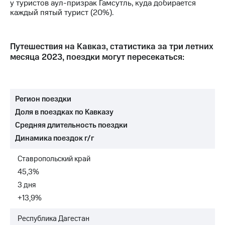
у туристов аул-призрак Гамсутль, куда добирается
выкупа
каждый пятый турист (20%).
акций
Дивиденды
Рынок
облигаций
Путешествия на Кавказ, статистика за три летних
месяца 2023, поездки могут пересекаться:
Описание
Еврооблигации-2023
Уведомление
о
Регион поездки
погашении
именных
Доля в поездках по Кавказу
облигаций
Средняя длительность поездки
Другое
Динамика поездок г/г
Регистратор
Реквизиты
Ставропольский край
Контакты
45,3%
йчивое развитие
3 дня
и деловая этика
+13,9%
На главную
Республика Дагестан