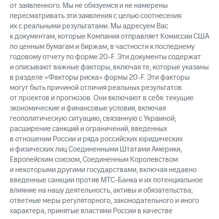
от заявленного. Мы не обязуемся и не намерены
пересматривать эти заявления с целью соотнесения
их с реальными результатами. Мы адресуем Вас
к документам, которые Компания отправляет Комиссии США
по ценным бумагам и биржам, в частности к последнему
годовому отчету по форме 20-F. Эти документы содержат
и описывают важные факторы, включая те, которые указаны
в разделе «Факторы риска» формы 20-F. Эти факторы
могут быть причиной отличия реальных результатов
от проектов и прогнозов. Они включают в себя: текущие
экономические и финансовые условия, включая
геополитическую ситуацию, связанную с Украиной;
расширение санкций и ограничений, введенных
в отношении России и ряда российских юридических
и физических лиц Соединенными Штатами Америки,
Европейским союзом, Соединенным Королевством
и некоторыми другими государствами, включая недавно
введенные санкции против МТС-Банка и их потенциальное
влияние на нашу деятельность, активы и обязательства;
ответные меры регуляторного, законодательного и иного
характера, принятые властями России в качестве