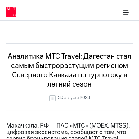
О
сторам и акционерам
Комплаенс и деловая этика
Устойчивое развитие
Медиа-центр
О МТС
О МТС
На главную
компании
О
компании
Стратегия
Стратегия
Все Новости
Карьера
в МТС
Карьера
в МТС
Пресс-
Аналитика МТС Travel: Дагестан стал
релизы
История
самым быстрорастущим регионом
компании
МТС
Северного Кавказа по турпотоку в
о технологиях
Руководство
летний сезон
региона
Правовая
30 августа 2023
информация
Контакты
Махачкала, РФ — ПАО «МТС» (MOEX: MTSS),
Медиа-центр
цифровая экосистема, сообщает о том, что
Пресс-
релизы
сервис бронирования отелей МТС Travel