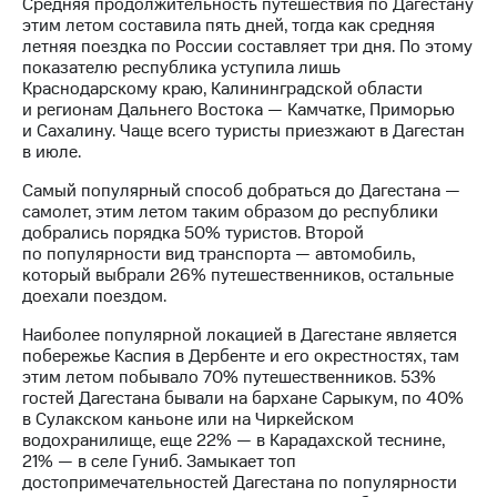
Раскрытие
Средняя продолжительность путешествия по Дагестану
информации
этим летом составила пять дней, тогда как средняя
Информация
летняя поездка по России составляет три дня. По этому
акционерам
показателю республика уступила лишь
Документы
Краснодарскому краю, Калининградской области
ПАО
и регионам Дальнего Востока — Камчатке, Приморью
"МТС"
и Сахалину. Чаще всего туристы приезжают в Дагестан
Собрания
в июле.
акционеров
Самый популярный способ добраться до Дагестана —
Личный
самолет, этим летом таким образом до республики
кабинет
добрались порядка 50% туристов. Второй
акционера
по популярности вид транспорта — автомобиль,
Акционерный
который выбрали 26% путешественников, остальные
капитал
доехали поездом.
Контроль
и
Наиболее популярной локацией в Дагестане является
аудит
побережье Каспия в Дербенте и его окрестностях, там
Рынок
этим летом побывало 70% путешественников. 53%
акций
гостей Дагестана бывали на бархане Сарыкум, по 40%
в Сулакском каньоне или на Чиркейском
Описание
водохранилище, еще 22% — в Карадахской теснине,
Программа
21% — в селе Гуниб. Замыкает топ
приобретения
достопримечательностей Дагестана по популярности
Порядок