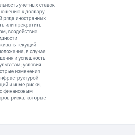
льность учетных ставок
тношению к доллару
ий ряда иностранных
ть или прекратить
ам; воздействие
идности
живать текущий
положение, в случае
дения и успешность
льтатам; условия
ыстрые изменения
 инфраструктурой
ий и иные риски,
й с финансовым
оров риска, которые