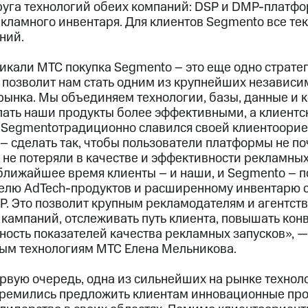
уга технологий обеих компаний: DSP и DMP-платфо
екламного инвентаря. Для клиентов Segmento все т
ений.
икали МТС покупка Segmento – это еще одно страте
е позволит нам стать одним из крупнейших независи
рынка. Мы объединяем технологии, базы, данные и 
лать наши продукты более эффективными, а клиентс
 Segmentoтрадиционно славился своей клиентоорие
– сделать так, чтобы пользователи платформы не п
е не потеряли в качестве и эффективности рекламны
ближайшее время клиенты – и наши, и Segmento – по
елю AdTech-продуктов и расширенному инвентарю 
P. Это позволит крупным рекламодателям и агентст
 кампаний, отслеживать путь клиента, повышать кон
ность показателей качества рекламных запусков»,
ым технологиям МТС Елена Мельникова.
ервую очередь, одна из сильнейших на рынке технол
тремились предложить клиентам инновационные про