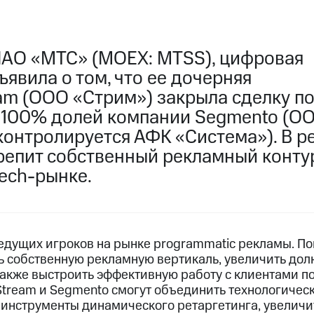
ПАО «МТС» (MOEX: MTSS), цифровая
ъявила о том, что ее дочерняя
eam (ООО «Стрим») закрыла сделку п
100% долей компании Segmento (ОО
контролируется АФК «Система»). В р
репит собственный рекламный контур
ech-рынке.
ведущих игроков на рынке programmatic рекламы. П
ь собственную рекламную вертикаль, увеличить дол
акже выстроить эффективную работу с клиентами по м
Stream и Segmento смогут объединить технологическ
 инструменты динамического ретаргетинга, увеличит