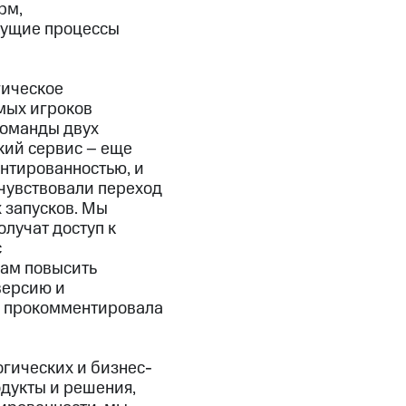
рм,
екущие процессы
гическое
мых игроков
команды двух
кий сервис – еще
нтированностью, и
очувствовали переход
х запусков. Мы
лучат доступ к
с
вам повысить
версию и
 — прокомментировала
огических и бизнес-
дукты и решения,