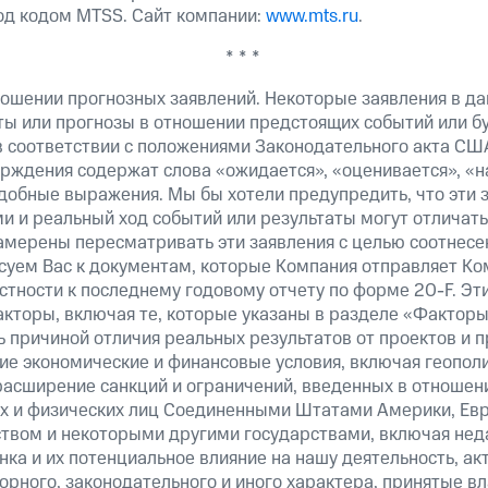
од кодом MTSS. Сайт компании:
www.mts.ru
.
* * *
ошении прогнозных заявлений. Некоторые заявления в д
ты или прогнозы в отношении предстоящих событий или 
в соответствии с положениями Законодательного акта СШ
верждения содержат слова «ожидается», «оценивается», «н
добные выражения. Мы бы хотели предупредить, что эти 
 и реальный ход событий или результаты могут отличатьс
амерены пересматривать эти заявления с целью соотнесе
суем Вас к документам, которые Компания отправляет К
стности к последнему годовому отчету по форме 20-F. Э
кторы, включая те, которые указаны в разделе «Факторы
 причиной отличия реальных результатов от проектов и п
щие экономические и финансовые условия, включая геопол
расширение санкций и ограничений, введенных в отношени
х и физических лиц Соединенными Штатами Америки, Ев
вом и некоторыми другими государствами, включая нед
ка и их потенциальное влияние на нашу деятельность, акт
рного, законодательного и иного характера, принятые в