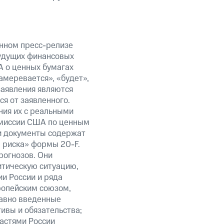
анном пресс-релизе
будущих финансовых
А о ценных бумагах
амеревается», «будет»,
заявления являются
я от заявленного.
ния их с реальными
омиссии США по ценным
ти документы содержат
 риска» формы 20-F.
рогнозов. Они
итическую ситуацию,
и России и ряда
ропейским союзом,
авно введенные
ивы и обязательства;
ластями России