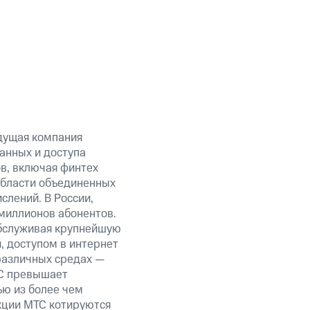
дущая компания
анных и доступа
ов, включая финтех
области объединенных
слений. В России,
миллионов абонентов.
обслуживая крупнейшую
 доступом в интернет
 различных средах —
ТС превышает
ью из более чем
кции МТС котируются