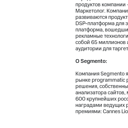
продуктов компании 
Маркетолог. Компани
развиваются продукты
DSP-платформа для з
платформа, вошедшие
рекламные технологии
собой 65 миллионов 
аудитории для тарге
О
Segmento
:
Компания Segmento я
рынке programmatic 
решения, собственны
анализатора сайтов,
600 крупнейших рос
наградами ведущих 
премиями: Cannes Lion