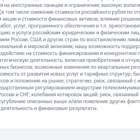
я на иностранные санкции и ограничения; высокую волати
(в том числе снижение стоимости российского рубля по о
 и акции и стоимости финансовых активов; влияние решен
абот, услуг, программного обеспечения и т.п. приостанови
кцию и услуги российским юридическим и физическим лиц
амм России, США и других стран по восстановлению ликв
ональной и мировой экономик; нашу возможность поддер
здействие на стоимость финансирования и конкурентное 
атегическую деятельность, включая приобретения и отчуж
ных бизнесов; возможные изменения по квартальным резу
симость от развития новых услуг и тарифных структур; б
сов и положения на рынке; стратегию; риск, связанный с
ударственным регулированием индустрии телекоммуникац
России и СНГ; колебания котировок акций; риск, связанны
сугубление описанных выше и/или появление других факт
 деятельность и финансовые результаты.