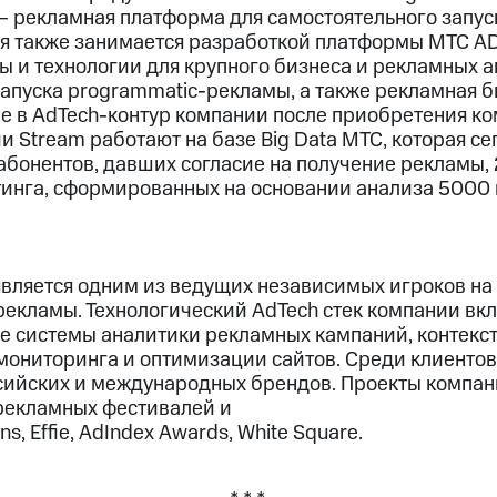
– рекламная платформа для самостоятельного запу
я также занимается разработкой платформы МТС ADS
 и технологии для крупного бизнеса и рекламных аге
апуска programmatic-рекламы, а также рекламная б
 в AdTech-контур компании после приобретения ком
 Stream работают на базе Big Data МТС, которая се
абонентов, давших согласие на получение рекламы,
тинга, сформированных на основании анализа 5000 
вляется одним из ведущих независимых игроков на
рекламы. Технологический AdTech стек компании вк
е системы аналитики рекламных кампаний, контекс
 мониторинга и оптимизации сайтов. Среди клиенто
сийских и международных брендов. Проекты компа
рекламных фестивалей и
s, Effie, AdIndex Awards, White Square.