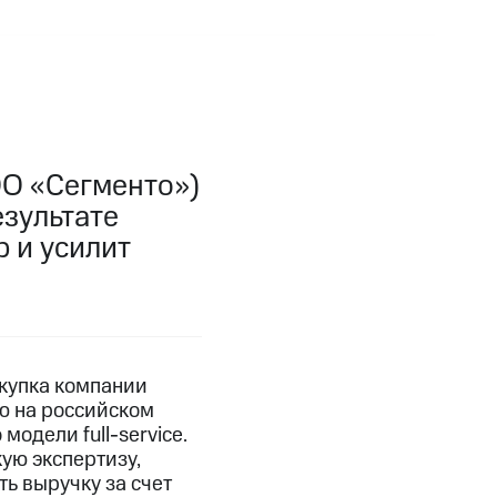
о
О «Сегменто»)
езультате
 и усилит
окупка компании
ю на российском
одели full-service.
ую экспертизу,
ь выручку за счет