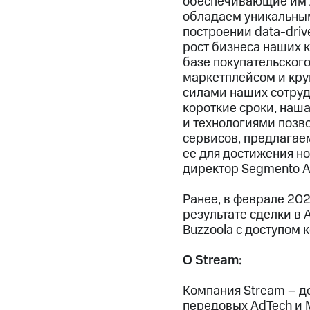
обеспечивающие им л
обладаем уникальным 
построении data-driv
рост бизнеса наших 
базе покупательског
маркетплейсом и кру
силами наших сотрудн
короткие сроки, наш
и технологиями позв
сервисов, предлагае
ее для достижения н
директор Segmento А
Ранее, в феврале 202
результате сделки в
Buzzoola с доступом
О
Stream
:
Компания Stream – д
передовых AdTech и M