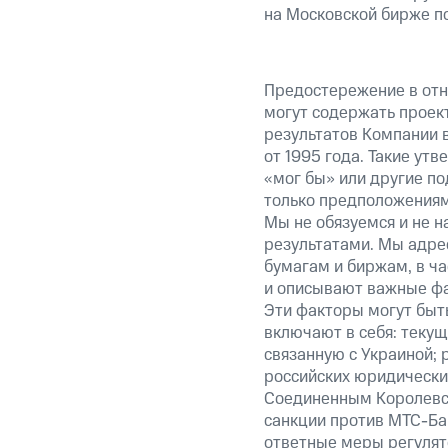
на Московской бирже п
Предостережение в отн
могут содержать проек
результатов Компании 
от 1995 года. Такие ут
«мог бы» или другие по
только предположениями
Мы не обязуемся и не н
результатами. Мы адре
бумагам и биржам, в ча
и описывают важные фа
Эти факторы могут быть
включают в себя: теку
связанную с Украиной; 
российских юридически
Соединенным Королевст
санкции против МТС-Бан
ответные меры регулято