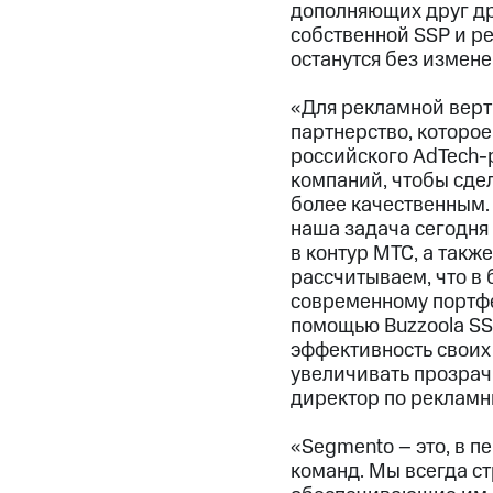
дополняющих друг др
собственной SSP и р
останутся без измен
«Для рекламной верт
партнерство, которо
российского AdTech-
компаний, чтобы сде
более качественным.
наша задача сегодня 
в контур МТС, а такж
рассчитываем, что в 
современному портф
помощью Buzzoola SS
эффективность своих
увеличивать прозрач
директор по рекламн
«Segmento – это, в п
команд. Мы всегда с