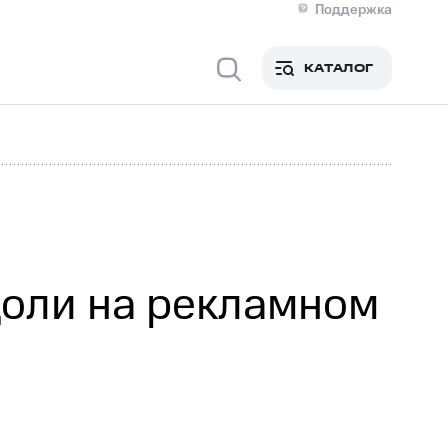
Поддержка
О МТС
я информация
Контакты
КАТАЛОГ
Медиа-центр
кты
Новости в регионе
Инвесторам и акционерам
ция акционерам
Документы
роль и аудит
Рынок акций
й
Описание
р
Реквизиты
Контакты
Устойчивое развитие
Комплаенс и деловая этика
На главную
доли на рекламном