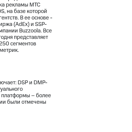
ска рекламы МТС
, на базе которой
нтств. В ее основе -
иржа (AdEx) и SSP-
пании Buzzoola. Все
годня представляет
 250 сегментов
метрик.
лючает: DSP и DMP-
туального
в платформы – более
нии были отмечены