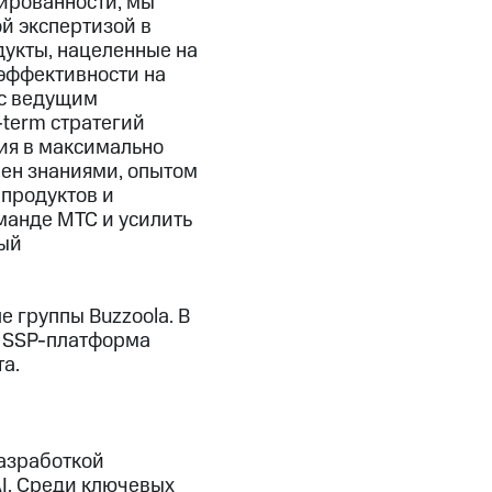
ированности, мы
ой экспертизой в
дукты, нацеленные на
 эффективности на
 с ведущим
term стратегий
тия в максимально
мен знаниями, опытом
 продуктов и
манде МТС и усилить
ный
 группы Buzzoola. В
и SSP-платформа
та.
разработкой
AI. Среди ключевых