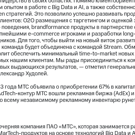
идерство в своих областях. Помимо клиентоориент
опытом в работе с Big Data и AI, а также собственн
en стратегий. Это позволило успешно развивать про
клиентов: O2O размещения с таргетингом и оценкой
о поведения, brandformance продукты в партнерстве
пнейшими e-commerce игроками и разработки long-
иков. Для того, чтобы выйти на новый виток разви
а команда будет объединена с командой Stream. Об
олит обеспечить минимальный time-to-market новых
мых нашим клиентам. Мы рады присоединиться к ко
овых выдающихся результатов, — отметил генераль
лександр Худолей.
3 года МТС объявила о приобретении 67% в капитале
 AdTech-контур МТС вошли рекламная биржа (AdEx) 
 ко всему независимому рекламному инвентарю руне
очерняя компания ПАО «МТС», которая занимается 
arTech-продуктов на основе технологий Big Data и 