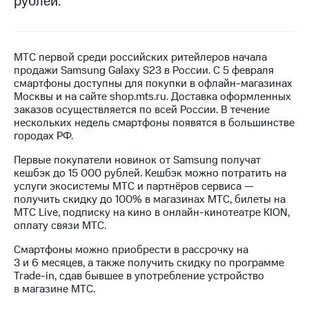
рублей.
МТС
о технологиях
МТС первой среди российских ритейлеров начала
Достижения
продажи Samsung Galaxy S23 в России. С 5 февраля
смартфоны доступны для покупки в офлайн-магазинах
Интервью
Москвы и на сайте shop.mts.ru. Доставка оформленных
заказов осуществляется по всей России. В течение
Финансовая
нескольких недель смартфоны появятся в большинстве
отчетность
городах РФ.
Контакты
Первые покупатели новинок от Samsung получат
кешбэк до 15 000 рублей. Кешбэк можно потратить на
Новости
услуги экосистемы МТС и партнёров сервиса —
в
получить скидку до 100% в магазинах МТС, билеты на
регионе
МТС Live, подписку на кино в онлайн-кинотеатре KION,
оплату связи МТС.
м и акционерам
Корпоративное
Смартфоны можно приобрести в рассрочку на
управление
3 и 6 месяцев, а также получить скидку по программе
Trade-in,
сдав бывшее в употребление устройство
Корпоративный
в магазине МТС.
секретарь