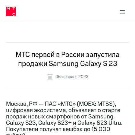
О
сторам и акционерам
Комплаенс и деловая этика
Устойчивое развитие
Медиа-центр
О МТС
О МТС
На главную
компании
О
компании
Стратегия
Стратегия
Все Новости
Карьера
в МТС
Карьера
в МТС
Пресс-
МТС первой в России запустила
релизы
История
продажи Samsung Galaxy S 23
компании
МТС
о технологиях
Руководство
06 февраля 2023
региона
Правовая
информация
Москва, РФ — ПАО «МТС» (MOEX: MTSS),
цифровая экосистема, объявляет о старте
Контакты
продаж новых смартфонов от Samsung:
Galaxy S23, Galaxy S23+ и Galaxy S23 Ultra.
Медиа-центр
Пресс-
Покупатели получат кешбэк до 15 000
релизы