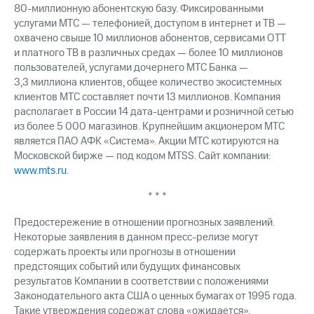
выкупа
80-миллионную
абонентскую базу. Фиксированными
акций
услугами МТС — телефонией, доступом в интернет и ТВ —
Дивиденды
охвачено свыше 10 миллионов абонентов, сервисами OTT
Рынок
и платного ТВ в различных средах — более 10 миллионов
облигаций
пользователей, услугами дочернего МТС Банка —
3,3 миллиона клиентов, общее количество экосистемных
Описание
клиентов МТС составляет почти 13 миллионов. Компания
Еврооблигации-2023
располагает в России 14 дата-центрами и розничной сетью
Уведомление
из более 5 000 магазинов. Крупнейшим акционером МТС
о
погашении
является ПАО АФК «Система». Акции МТС котируются на
именных
Московской бирже — под кодом MTSS. Сайт компании:
облигаций
www.mts.ru
.
Другое
* * *
Регистратор
Реквизиты
Предостережение в отношении прогнозных заявлений.
Контакты
Некоторые заявления в данном пресс-релизе могут
йчивое развитие
содержать проекты или прогнозы в отношении
и деловая этика
предстоящих событий или будущих финансовых
На главную
результатов Компании в соответствии с положениями
Законодательного акта США о ценных бумагах от 1995 года.
Такие утверждения содержат слова «ожидается»,