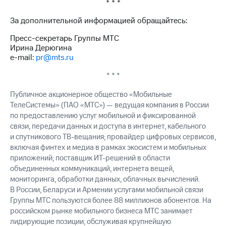
Раскрытие
* * *
информации
За дополнительной информацией обращайтесь:
Информация
акционерам
Пресс-секретарь Группы МТС
Документы
Ирина Дерюгина
ПАО
e-mail:
pr@mts.ru
"МТС"
Собрания
* * *
акционеров
Личный
Публичное акционерное общество «Мобильные
кабинет
ТелеСистемы» (ПАО «МТС») — ведущая компания в России
акционера
по предоставлению услуг мобильной и фиксированной
Акционерный
капитал
связи, передачи данных и доступа в интернет, кабельного
Контроль
и спутникового
ТВ-вещания;
провайдер цифровых сервисов,
и
включая финтех и медиа в рамках экосистем и мобильных
аудит
приложений; поставщик
ИТ-решений
в области
Рынок
объединенных коммуникаций, интернета вещей,
акций
мониторинга, обработки данных, облачных вычислений.
В России, Беларуси и Армении услугами мобильной связи
Описание
Группы МТС пользуются более 88 миллионов абонентов. На
Программа
российском рынке мобильного бизнеса МТС занимает
приобретения
лидирующие позиции, обслуживая крупнейшую
Порядок