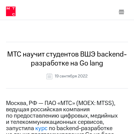
О
сторам и акционерам
Комплаенс и деловая этика
Устойчивое развитие
Медиа-центр
О МТС
О МТС
На главную
компании
О
компании
Стратегия
Стратегия
Все Новости
Карьера
в МТС
Карьера
в МТС
Пресс-
МТС научит студентов ВШЭ backend-
релизы
История
разработке на Go lang
компании
МТС
о технологиях
Руководство
19 сентября 2022
региона
Правовая
информация
Москва, РФ — ПАО «МТС» (MOEX: MTSS),
ведущая российская компания
Контакты
по предоставлению цифровых, медийных
и телекоммуникационных сервисов,
Медиа-центр
Пресс-
запустила
курс
по backend-разработке
релизы