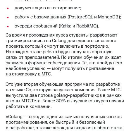
Раскрытие
информации
документацию и тестирование;
Информация
работу с базами данных (PostgreSQL и MongoDB);
акционерам
Документы
очереди сообщений (Kafka и RabbitMQ).
ПАО
"МТС"
За время прохождения курса студенты разработают
Собрания
три микросервиса на Golang для единого сквозного
акционеров
проекта, который смогут включить в портфолио.
Личный
На каждом этапе ребята будут получать обратную
кабинет
связь от преподавателей. По итогам обучения их ждет
акционера
экзамен в формате собеседования. Те, кто пройдут его
Акционерный
наиболее успешно — могут получить приглашение
капитал
на стажировку в МТС.
Контроль
Это уже вторая обучающая программа по разработке
и
на языке Go, которую запускает компания. Ранее МТС
аудит
выпустила два потока golang-разработчиков в рамках
Рынок
школы МТС.Тета. Более 30% выпускников курса начали
акций
работать в компании.
Описание
«Golang — сегодня один из самых популярных языков
Программа
программирования, он быстрый и безопасный
приобретения
в разработке, а также легок для входа из любого стека.
Порядок