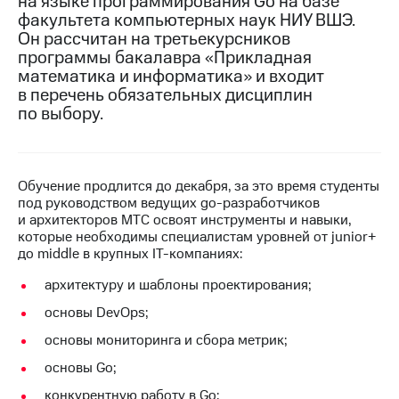
на языке программирования Go на базе
факультета компьютерных наук НИУ ВШЭ.
МТС
Он рассчитан на третьекурсников
о технологиях
программы бакалавра «Прикладная
математика и информатика» и входит
Достижения
в перечень обязательных дисциплин
по выбору.
Интервью
Финансовая
отчетность
Обучение продлится до декабря, за это время студенты
Контакты
под руководством ведущих go-разработчиков
и архитекторов МТС освоят инструменты и навыки,
Новости
которые необходимы специалистам уровней от junior+
в
до middle в крупных IT-компаниях:
регионе
архитектуру и шаблоны проектирования;
м и акционерам
основы DevOps;
Корпоративное
управление
основы мониторинга и сбора метрик;
основы Go;
Корпоративный
секретарь
конкурентную работу в Go;