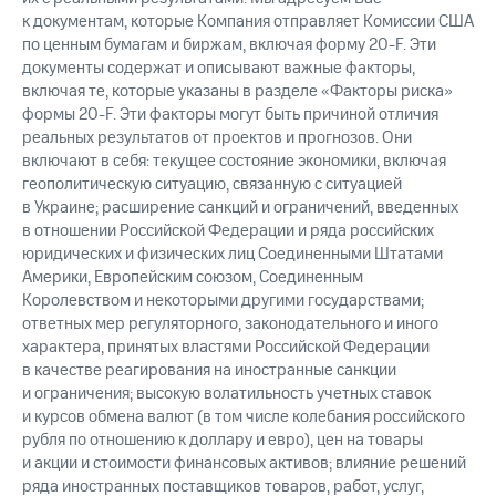
к документам, которые Компания отправляет Комиссии США
по ценным бумагам и биржам, включая форму
20-F.
Эти
документы содержат и описывают важные факторы,
включая те, которые указаны в разделе «Факторы риска»
формы
20-F.
Эти факторы могут быть причиной отличия
реальных результатов от проектов и прогнозов. Они
включают в себя: текущее состояние экономики, включая
геополитическую ситуацию, связанную с ситуацией
в Украине; расширение санкций и ограничений, введенных
в отношении Российской Федерации и ряда российских
юридических и физических лиц Соединенными Штатами
Америки, Европейским союзом, Соединенным
Королевством и некоторыми другими государствами;
ответных мер регуляторного, законодательного и иного
характера, принятых властями Российской Федерации
в качестве реагирования на иностранные санкции
и ограничения; высокую волатильность учетных ставок
и курсов обмена валют (в том числе колебания российского
рубля по отношению к доллару и евро), цен на товары
и акции и стоимости финансовых активов; влияние решений
ряда иностранных поставщиков товаров, работ, услуг,