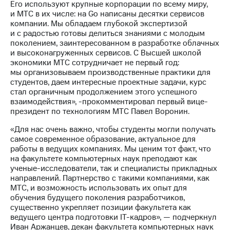
Его используют крупные корпорации по всему миру,
выкупа
и МТС в их числе: на Go написаны десятки сервисов
акций
компании. Мы обладаем глубокой экспертизой
Дивиденды
и с радостью готовы делиться знаниями с молодым
Рынок
поколением, заинтересованном в разработке облачных
облигаций
и высоконагруженных сервисов. С Высшей школой
экономики МТС сотрудничает не первый год:
Описание
мы организовываем производственные практики для
Еврооблигации-2023
студентов, даем интересные проектные задачи, курс
Уведомление
стал органичным продолжением этого успешного
о
взаимодействия», -прокомментировал первый вице-
погашении
президент по технологиям МТС Павел Воронин.
именных
облигаций
«Для нас очень важно, чтобы студенты могли получать
Другое
самое современное образование, актуальное для
работы в ведущих компаниях. Мы ценим тот факт, что
Регистратор
на факультете компьютерных наук преподают как
Реквизиты
ученые-исследователи, так и специалисты прикладных
Контакты
направлений. Партнерство с такими компаниями, как
йчивое развитие
МТС, и возможность использовать их опыт для
и деловая этика
обучения будущего поколения разработчиков,
На главную
существенно укрепляет позиции факультета как
ведущего центра подготовки IT-кадров», — подчеркнул
Иван Аржанцев, декан факультета компьютерных наук