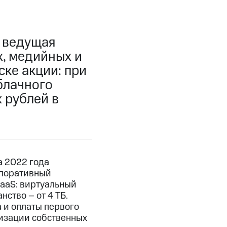
, ведущая
, медийных и
ке акции: при
блачного
 рублей в
а 2022 года
рпоративный
aaS: виртуальный
нство – от 4 ТБ.
 и оплаты первого
лизации собственных