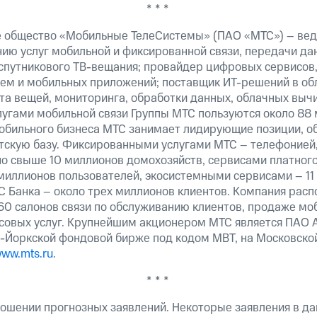
* * *
 общество «Мобильные ТелеСистемы» (ПАО «МТС») – вед
ию услуг мобильной и фиксированной связи, передачи дан
 спутникового ТВ-вещания; провайдер цифровых сервисов
тем и мобильных приложений; поставщик ИТ-решений в об
а вещей, мониторинга, обработки данных, облачных вычи
лугами мобильной связи Группы МТС пользуются около 88 
обильного бизнеса МТС занимает лидирующие позиции, 
скую базу. Фиксированными услугами МТС – телефонией,
о свыше 10 миллионов домохозяйств, сервисами платного
миллионов пользователей, экосистемными сервисами – 11
 Банка – около трех миллионов клиентов. Компания расп
60 салонов связи по обслуживанию клиентов, продаже мо
овых услуг. Крупнейшим акционером МТС является ПАО 
-Йоркской фондовой бирже под кодом MBT, на Московской
ww.mts.ru
.
* * *
ошении прогнозных заявлений. Некоторые заявления в д