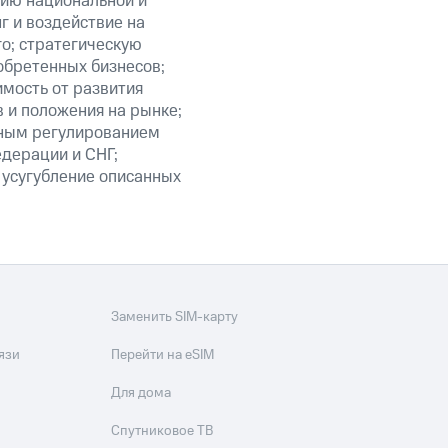
нию национальной и
 и воздействие на
го; стратегическую
обретенных бизнесов;
мость от развития
 и положения на рынке;
нным регулированием
едерации и СНГ;
 усугубление описанных
Заменить SIM-карту
язи
Перейти на eSIM
Для дома
Спутниковое ТВ