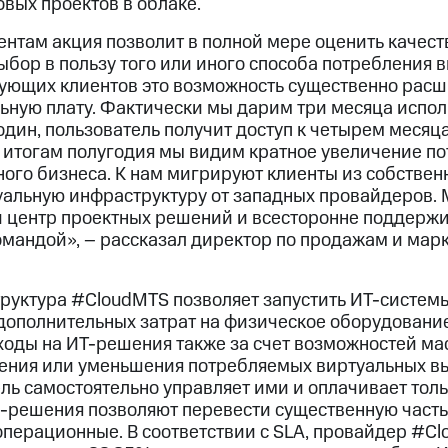
овых проектов в облаке.
нтам акция позволит в полной мере оценить качес
ыбор в пользу того или иного способа потребления
вующих клиентов это возможность существенно расш
ьную плату. Фактически мы дарим три месяца испол
дин, пользователь получит доступ к четырем месяца
итогам полугодия мы видим кратное увеличение по
ного бизнеса. К нам мигрируют клиенты из собствен
уальную инфраструктуру от западных провайдеров.
центр проектных решений и всесторонне поддержи
мандой», – рассказал директор по продажам и мар
руктура #CloudMTS позволяет запустить ИТ-систем
дополнительных затрат на физическое оборудовани
ходы на ИТ-решения также за счет возможностей м
ения или уменьшения потребляемых виртуальных в
ль самостоятельно управляет ими и оплачивает тол
d-решения позволяют перевести существенную часть
 операционные. В соответствии с SLA, провайдер #C