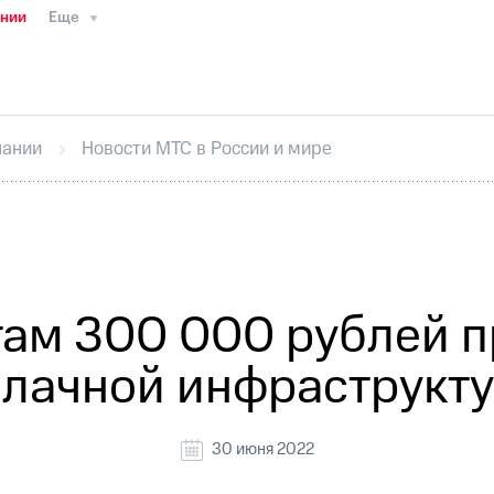
ании
Еще
ТС
Пресс-релизы
МТС о технологиях
ТС
История компании
Руководство региона
Правова
стижения
Интервью
Финансовая отчетность
Конта
пании
Новости МТС в России и мире
тивный секретарь
Раскрытие информации
Информа
ный кабинет акционера
Акционерный капитал
Конт
Порядок выкупа акций
Дивиденды
Рынок облигаци
 погашении именных облигаций
Другое
Регистрато
там 300 000 рублей п
лачной инфраструкт
30 июня 2022