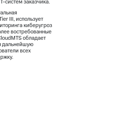
Т-систем заказчика.
уальная
r III, использует
иторинга киберугроз
олее востребованные
#CloudMTS обладает
ая дальнейшую
ователи всех
ржку.