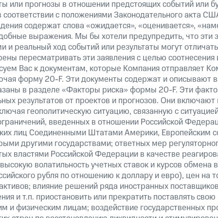
ты или прогнозы в отношении предстоящих событий или 
в соответствии с положениями Законодательного акта США
ждения содержат слова «ожидается», «оценивается», «нам
добные выражения. Мы бы хотели предупредить, что эти 
 и реальный ход событий или результаты могут отличать
рены пересматривать эти заявления с целью соотнесения 
суем Вас к документам, которые Компания отправляет К
ючая форму 20-F. Эти документы содержат и описывают 
казаны в разделе «Факторы риска» формы 20-F. Эти факто
ных результатов от проектов и прогнозов. Они включают 
ключая геополитическую ситуацию, связанную с ситуацией
ограничений, введенных в отношении Российской Федерац
ских лиц Соединенными Штатами Америки, Европейским 
рыми другими государствами; ответных мер регуляторног
ятых властями Российской Федерации в качестве реагиров
 высокую волатильность учетных ставок и курсов обмена в
сийского рубля по отношению к доллару и евро), цен на т
ктивов; влияние решений ряда иностранных поставщиков т
ия и т.п. приостановить или прекратить поставлять свою
м и физическим лицам; воздействие государственных пр