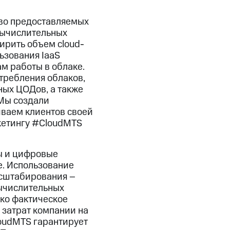
тво предоставляемых
 вычислительных
ирить объем cloud-
ьзования IaaS
м работы в облаке.
требления облаков,
ных ЦОДов, а также
 Мы создали
ваем клиентов своей
кетингу #CloudMTS
ы и цифровые
е. Использование
асштабирования –
ычислительных
ько фактическое
 затрат компании на
loudMTS гарантирует