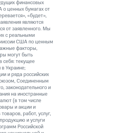
будущих финансовых
 о ценных бумагах от
еревается», «будет»,
заявления являются
ся от заявленного. Мы
их с реальными
омиссии США по ценным
важные факторы,
ры могут быть
в себя: текущее
 в Украине;
ии и ряда российских
союзом, Соединенным
о, законодательного и
ания на иностранные
алют (в том числе
овары и акции и
оваров, работ, услуг,
 продукцию и услуги
ограмм Российской