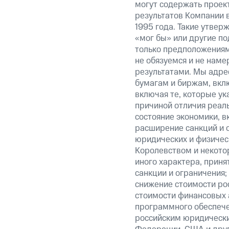
могут содержать проек
результатов Компании 
1995 года. Такие утвер
«мог бы» или другие по
только предположениями
не обязуемся и не наме
результатами. Мы адре
бумагам и биржам, вкл
включая те, которые у
причиной отличия реаль
состояние экономики, в
расширение санкций и 
юридических и физиче
Королевством и некото
иного характера, прин
санкции и ограничения;
снижение стоимости рос
стоимости финансовых а
программного обеспечен
российским юридически