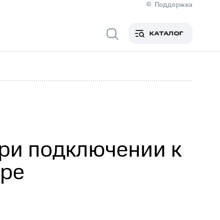
Поддержка
О МТС
я информация
Контакты
КАТАЛОГ
Медиа-центр
кты
Новости в регионе
Инвесторам и акционерам
ция акционерам
Документы
роль и аудит
Рынок акций
й
Описание
р
Реквизиты
Контакты
Устойчивое развитие
Комплаенс и деловая этика
На главную
ри подключении к
уре