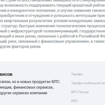
их стран по восстановлению ликвидности и стимулирова
шу возможность поддерживать текущий кредитный рейтинг
ия и конкурентное положение, в случае снижения таково
 приобретения и отчуждения и успешность интеграции при
о квартальным результатам; условия конкуренции; зависи
 структур; быстрые изменения технологических процессов
анный с инфраструктурой телекоммуникаций, государстве
аций и иные риски, связанные с работой в Российской Ф
ций; риск, связанный с финансовым управлением, а также
ругих факторов риска.
рвисов
Тарифы
 связи, но и новых продуктах МТС:
Тарифы мобильной св
 медиа, финансовых сервисах,
МТС Проще
 других сервисах компании
RED