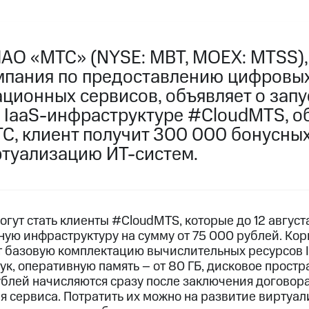
ПАО «МТС» (NYSE: MBT, MOEX: MTSS)
мпания по предоставлению цифровых
ионных сервисов, объявляет о запус
 IaaS-инфраструктуре #CloudMTS, о
С, клиент получит 300 000 бонусных
ртуализацию ИТ-систем.
огут стать клиенты #CloudMTS, которые до 12 август
ную инфраструктуру на сумму от 75 000 рублей. Ко
т базовую комплектацию вычислительных ресурсов I
ук, оперативную память – от 80 ГБ, дисковое простра
блей начисляются сразу после заключения договора
я сервиса. Потратить их можно на развитие виртуа