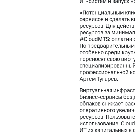
ИТ-систем и запуск н
«Потенциальным клие
сервисов и сделать в
ресурсов. Для дейст
ресурсов за минимал
#CloudMTS: оплатив о
По предварительным 
особенно среди круп
переносят свою вирт
специализированный 
профессиональной ко
Артем Тугарев.
Виртуальная инфраст
бизнес-сервисы без 
облаков снижает рас
оперативного увелич
ресурсов. Пользовате
использование. Clou
ИТ из капитальных в