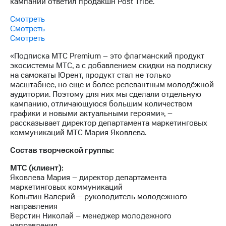
кампании ответил продакшн Post Tribe.
Раскрытие
информации
Смотреть
Информация
Смотреть
акционерам
Смотреть
Документы
ПАО
«Подписка МТС Premium – это флагманский продукт
"МТС"
экосистемы МТС, а с добавлением скидки на подписку
Собрания
на самокаты Юрент, продукт стал не только
акционеров
масштабнее, но еще и более релевантным молодёжной
Личный
аудитории. Поэтому для них мы сделали отдельную
кабинет
кампанию, отличающуюся большим количеством
акционера
графики и новыми актуальными героями», –
Акционерный
рассказывает директор департамента маркетинговых
капитал
коммуникаций МТС Мария Яковлева.
Контроль
и
Состав творческой группы:
аудит
Рынок
МТС (клиент):
акций
Яковлева Мария – директор департамента
маркетинговых коммуникаций
Описание
Копытин Валерий – руководитель молодежного
Программа
направления
приобретения
Верстин Николай – менеджер молодежного
Порядок
направления