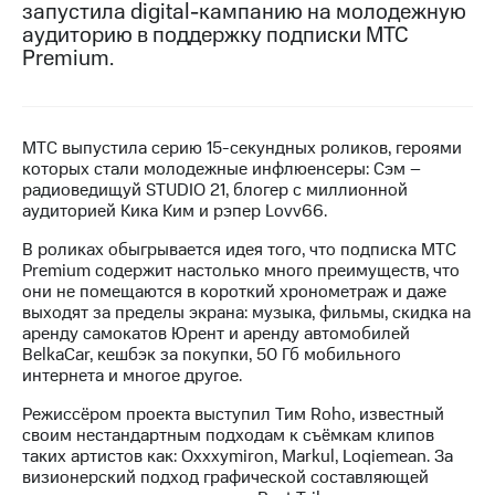
запустила digital-кампанию на молодежную
аудиторию в поддержку подписки МТС
МТС
Premium.
о технологиях
Достижения
Интервью
МТС выпустила серию 15-секундных роликов, героями
которых стали молодежные инфлюенсеры: Сэм –
Финансовая
радиоведищуй STUDIO 21, блогер c миллионной
отчетность
аудиторией Кика Ким и рэпер Lovv66.
Контакты
В роликах обыгрывается идея того, что подписка МТС
Premium содержит настолько много преимуществ, что
Новости
они не помещаются в короткий хронометраж и даже
в
выходят за пределы экрана: музыка, фильмы, скидка на
регионе
аренду самокатов Юрент и аренду автомобилей
BelkaCar, кешбэк за покупки, 50 Гб мобильного
м и акционерам
интернета и многое другое.
Корпоративное
Режиссёром проекта выступил Тим Roho, известный
управление
своим нестандартным подходам к съёмкам клипов
таких артистов как: Oxxxymiron, Markul, Loqiemean. За
Корпоративный
визионерский подход графической составляющей
секретарь