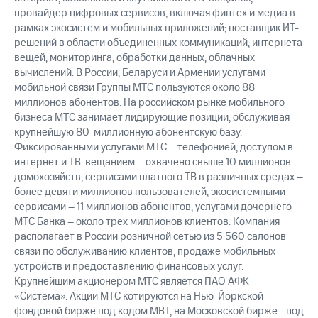
провайдер цифровых сервисов, включая финтех и медиа в
рамках экосистем и мобильных приложений; поставщик ИТ-
решений в области объединенных коммуникаций, интернета
вещей, мониторинга, обработки данных, облачных
вычислений. В России, Беларуси и Армении услугами
мобильной связи Группы МТС пользуются около 88
миллионов абонентов. На российском рынке мобильного
бизнеса МТС занимает лидирующие позиции, обслуживая
крупнейшую 80-миллионную абонентскую базу.
Фиксированными услугами МТС – телефонией, доступом в
интернет и ТВ-вещанием – охвачено свыше 10 миллионов
домохозяйств, сервисами платного ТВ в различных средах –
более девяти миллионов пользователей, экосистемными
сервисами – 11 миллионов абонентов, услугами дочернего
МТС Банка – около трех миллионов клиентов. Компания
располагает в России розничной сетью из 5 560 салонов
связи по обслуживанию клиентов, продаже мобильных
устройств и предоставлению финансовых услуг.
Крупнейшим акционером МТС является ПАО АФК
«Система». Акции МТС котируются на Нью-Йоркской
фондовой бирже под кодом MBT, на Московской бирже - под