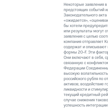
Некоторые заявления в
предстоящих событий и
Законодательного акта 
«ожидается», «оценивае
бы хотели предупредить
или результаты могут о
заявления с целью соот
компания отправляет К
содержат и описывают 
формы 20-F. Эти фактор
Они включают в себя, с
связанную с конфликто
Федерации Соединенны
высокую волатильность 
российского рубля по о
активов; воздействие 
ликвидности и стимули
текущий кредитный рейт
случае снижения таково
успешность интеграции