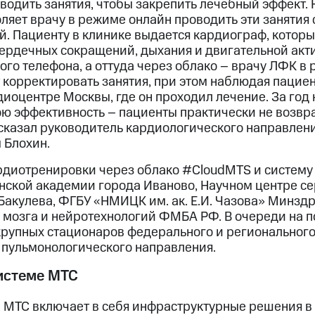
дить занятия, чтобы закрепить лечебный эффект. Но
ляет врачу в режиме онлайн проводить эти занятия
й. Пациенту в клинике выдается кардиограф, котор
 сердечных сокращений, дыхания и двигательной акт
го телефона, а оттуда через облако – врачу ЛФК в
т корректировать занятия, при этом наблюдая пациент
диоцентре Москвы, где он проходил лечение. За год
ою эффективность – пациенты практически не возвр
сказал руководитель кардиологического направлен
 Блохин.
диотренировки через облако #CloudMTS и систему
нской академии города Иваново, Научном центре с
Бакулева, ФГБУ «НМИЦК им. ак. Е.И. Чазова» Минздр
мозга и нейротехнологий ФМБА РФ. В очереди на п
рупных стационаров федерального и регионального
 пульмонологического направления.
истеме МТС
 МТС включает в себя инфраструктурные решения в