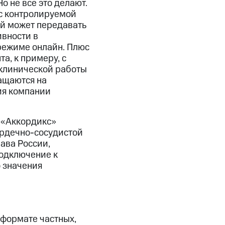
 не все это делают.
 с контролируемой
ый может передавать
ивности в
 режиме онлайн. Плюс
а, к примеру, с
 клинической работы
ащаются на
ия компании
 «Аккордикс»
ердечно-сосудистой
ава России,
одключение к
 значения
 формате частных,