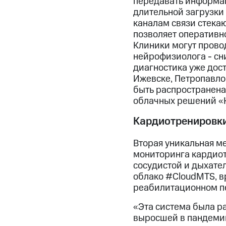
передавать информац
длительной загрузки
каналам связи стекаю
позволяет оперативн
Клиники могут прово
нейрофизиолога - сн
диагностика уже дост
Ижевске, Петропавло
быть распространена
облачных решений «
Кардиотренировки
Вторая уникальная м
мониторинга кардиот
сосудистой и дыхател
облако #CloudMTS, в
реабилитационном п
«Эта система была р
выросшей в пандемию