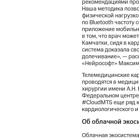
рекомендациями прово
Наша методика позво
физической нагрузко
по Bluetooth частоту
приложение мобильно
в том, что врач може
Камчатки, сидя в кар
система доказала св
долечивание», — рас
«Нейрософт» Максим
Телемедицинские кар
проводятся в медици
хирургии имени А.Н. 
Федеральном центре 
#CloudMTS еще ряд к
кардиологического и
Об облачной экос
Облачная экосистема