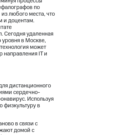
 минуя процессы
ефалографов по
 из любого места, что
 и доцентам.
штате
. Сегодня удаленная
 уровня в Москве,
 технология может
 направления IT и
для дистанционного
иями сердечно-
ронавирус. Используя
ю физкультуру в
ново в связи с
жают домой с