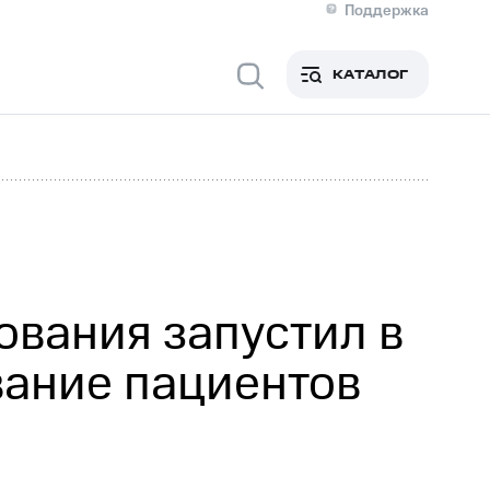
Поддержка
О МТС
я информация
Контакты
КАТАЛОГ
Медиа-центр
кты
Новости в регионе
Инвесторам и акционерам
ция акционерам
Документы
роль и аудит
Рынок акций
й
Описание
р
Реквизиты
Контакты
Устойчивое развитие
Комплаенс и деловая этика
На главную
вания запустил в
ание пациентов