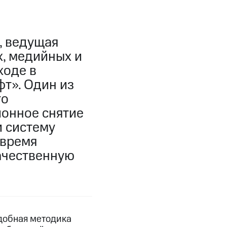
, ведущая
, медийных и
ходе в
т». Один из
го
ионное снятие
и систему
овремя
ачественную
добная методика