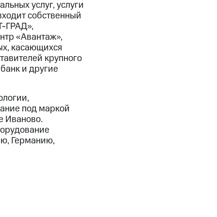
льных услуг, услуги
входит собственный
Т-ГРАД»,
нтр «Авантаж»,
ых, касающихся
тавителей крупного
мбанк и другие
ологии,
вание под маркой
е Иваново.
Оборудование
ию, Германию,