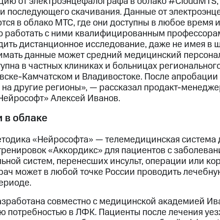
ию от электроэнцефалографа в облако #CloudMTS,
 и последующего скачивания. Данные от электроэнц
тся в облако МТС, где они доступны в любое время и
о работать с ними квалифицированным профессорам
дить дистанционное исследование, даже не имея в 
имать данные может средний медицинский персонал
упна в частных клиниках и больницах регионального
вске-Камчатском и Владивостоке. После апробации
 на другие регионы», — рассказал продакт-менеджер
Нейрософт» Алексей Иванов.
 в облаке
етодика «Нейрософта» — телемедицинская система 
ренировок «Аккордикс» для пациентов с заболеван
ьной систем, перенесших инсульт, операции или ко
рач может в любой точке России проводить лечебну
ериоде.
азработана совместно с медицинской академией Ива
 потребностью в ЛФК. Пациенты после лечения уез