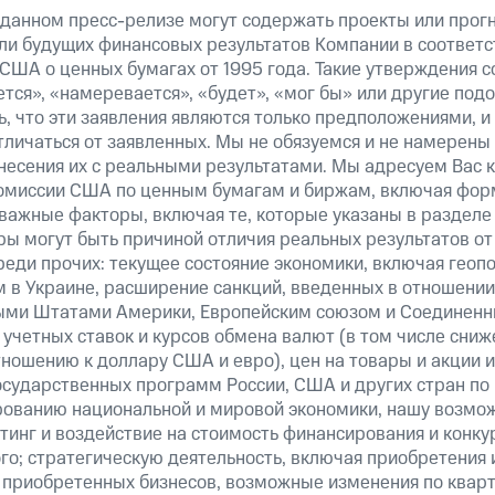
 данном пресс-релизе могут содержать проекты или прог
ли будущих финансовых результатов Компании в соответс
США о ценных бумагах от 1995 года. Такие утверждения 
тся», «намеревается», «будет», «мог бы» или другие по
, что эти заявления являются только предположениями, и
тличаться от заявленных. Мы не обязуемся и не намерены
несения их с реальными результатами. Мы адресуем Вас 
омиссии США по ценным бумагам и биржам, включая форм
важные факторы, включая те, которые указаны в разделе
ы могут быть причиной отличия реальных результатов от 
реди прочих: текущее состояние экономики, включая геоп
м в Украине, расширение санкций, введенных в отношении
ми Штатами Америки, Европейским союзом и Соединенн
учетных ставок и курсов обмена валют (в том числе сниж
тношению к доллару США и евро), цен на товары и акции 
государственных программ России, США и других стран по
рованию национальной и мировой экономики, нашу возмо
инг и воздействие на стоимость финансирования и конку
го; стратегическую деятельность, включая приобретения 
 приобретенных бизнесов, возможные изменения по квар