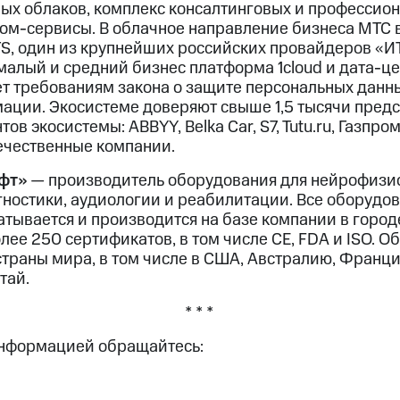
ых облаков, комплекс консалтинговых и профессиона
ком-сервисы. В облачное направление бизнеса МТС 
, один из крупнейших российских провайдеров «И
малый и средний бизнес платформа 1cloud и дата-це
ет требованиям закона о защите персональных данн
ции. Экосистеме доверяют свыше 1,5 тысячи предс
ов экосистемы: ABBYY, Belka Car, S7, Tutu.ru, Газпро
ечественные компании.
фт»
— производитель оборудования для нейрофизи
ностики, аудиологии и реабилитации. Все оборудо
тывается и производится на базе компании в город
ее 250 сертификатов, в том числе CE, FDA и ISO. 
страны мира, в том числе в США, Австралию, Франц
тай.
* * *
информацией обращайтесь: