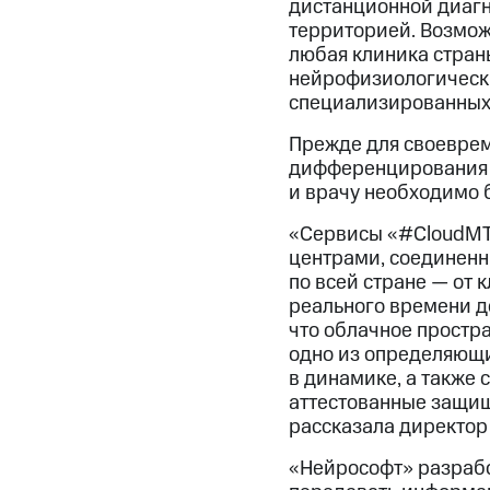
дистанционной диагн
территорией. Возмож
любая клиника стран
нейрофизиологически
специализированных
Прежде для своеврем
дифференцирования р
и врачу необходимо б
«Сервисы «#CloudМТS
центрами, соединенн
по всей стране — от 
реального времени д
что облачное простр
одно из определяющи
в динамике, а также
аттестованные защищ
рассказала директор
«Нейрософт» разрабо