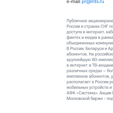
e-mail:
pr@mts.ru
Публичное акционерное
России и странах СНГ п
доступа в интернет, ка
финтех и медиа в рамк
объединенных коммуник
В России, Беларуси и А
абонентов. На российс
крупнейшую 80-миллион
в интернет и ТВ-вещани
различных средах – бо
миллионов абонентов, 
располагает в России р
мобильных устройств и
АФК «Система». Акции 
Московской бирже - по