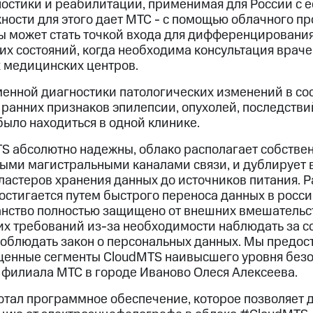
остики и реабилитации, применимая для России с 
ности для этого дает МТС - с помощью облачного 
ы может стать точкой входа для дифференцировани
х состояний, когда необходима консультация враче
 медицинских центров.
енной диагностики патологических изменений в сос
анних признаков эпилепсии, опухолей, последствий
ыло находиться в одной клинике.
 абсолютно надежны, облако располагает собстве
ыми магистральными каналами связи, и дублирует 
кластеров хранения данных до источников питания. 
остигается путем быстрого переноса данных в росс
анство полностью защищено от внешних вмешательст
х требований из-за необходимости наблюдать за с
 соблюдать закон о персональных данных. Мы предос
енные сегменты CloudMTS наивысшего уровня безо
 филиала МТС в городе Иваново Олеся Алексеева.
тал программное обеспечение, которое позволяет 