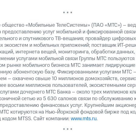
* * *
 общество «Мобильные ТелеСистемы» (ПАО «МТС») – вед
о предоставлению услуг мобильной и фиксированной связи
бельного и спутникового ТВ-вещания; провайдер цифровых
ах экосистем и мобильных приложений; поставщик ИТ-реш
аций, интернета вещей, мониторинга, обработки данных,
рмении услугами мобильной связи Группы МТС пользуются
ком рынке мобильного бизнеса МТС занимает лидирующие
ную абонентскую базу. Фиксированными услугами МТС –
ем – охвачено свыше 10 миллионов домохозяйств, сервис
лее восьми миллионов пользователей, экосистемными сер
услугами дочернего МТС Банка – около трех миллионов кл
озничной сетью из 5 630 салонов связи по обслуживанию 
 предоставлению финансовых услуг. Крупнейшим акционе
МТС котируются на Нью-Йоркской фондовой бирже под ко
д кодом MTSS. Сайт компании:
www.mts.ru
.
* * *