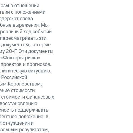
нозы в отношении
твии с положениями
содержат слова
добные выражения. Мы
 реальный ход событий
 пересматривать эти
к документам, которые
у 20-F. Эти документы
 «Факторы риска»
проектов и прогнозов.
олитическую ситуацию,
 Российской
ым Королевством,
ение стоимости
и стоимости финансовых
 восстановлению
жность поддерживать
рентное положение, в
и отчуждения и
тальным результатам,