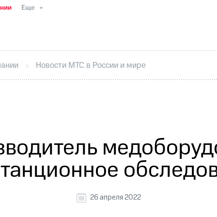
ании
Еще
ТС
Пресс-релизы
МТС о технологиях
ТС
История компании
Руководство региона
Правова
стижения
Интервью
Финансовая отчетность
Конта
пании
Новости МТС в России и мире
тивный секретарь
Раскрытие информации
Информа
ный кабинет акционера
Акционерный капитал
Конт
Порядок выкупа акций
Дивиденды
Рынок облигаци
 погашении именных облигаций
Другое
Регистрато
зводитель медоборудо
станционное обследов
26 апреля 2022