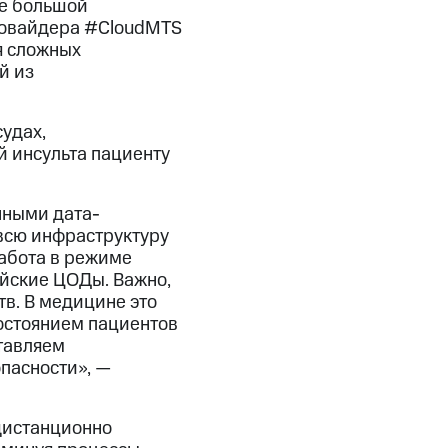
ее большой
провайдера #CloudMTS
я сложных
й из
удах,
 инсульта пациенту
нными дата-
всю инфраструктуру
Работа в режиме
ийские ЦОДы. Важно,
в. В медицине это
остоянием пациентов
тавляем
пасности», —
дистанционно