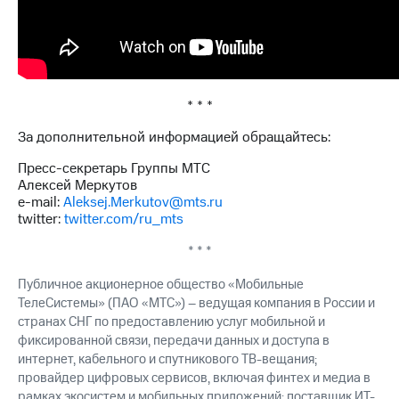
Раскрытие
информации
Информация
акционерам
Документы
ПАО
"МТС"
* * *
Собрания
За дополнительной информацией обращайтесь:
акционеров
Личный
Пресс-секретарь Группы МТС
кабинет
Алексей Меркутов
акционера
e-mail:
Aleksej.Merkutov@mts.ru
Акционерный
twitter:
twitter.com/ru_mts
капитал
Контроль
* * *
и
аудит
Публичное акционерное общество «Мобильные
Рынок
ТелеСистемы» (ПАО «МТС») – ведущая компания в России и
акций
странах СНГ по предоставлению услуг мобильной и
фиксированной связи, передачи данных и доступа в
Описание
Программа
интернет, кабельного и спутникового ТВ-вещания;
приобретения
провайдер цифровых сервисов, включая финтех и медиа в
Порядок
рамках экосистем и мобильных приложений; поставщик ИТ-