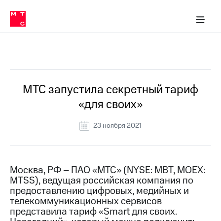
О
сторам и акционерам
Комплаенс и деловая этика
Устойчивое развитие
Медиа-центр
О МТС
О МТС
На главную
компании
О
компании
Стратегия
Стратегия
Все Новости
Карьера
в МТС
Карьера
в МТС
Пресс-
МТС запустила секретный тариф
релизы
История
«для своих»
компании
МТС
о технологиях
Руководство
23 ноября 2021
региона
Правовая
информация
Москва, РФ – ПАО «МТС» (NYSE: MBT, MOEX:
MTSS), ведущая российская компания по
Контакты
предоставлению цифровых, медийных и
телекоммуникационных сервисов
Медиа-центр
Пресс-
представила тариф «Smart для своих.
релизы