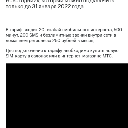
Новогодний», который можно подключить
только до 31 января 2022 года.
МТС
о технологиях
Достижения
В тариф входит 20 гигабайт мобильного интернета, 500
минут, 200 SMS и безлимитные звонки внутри сети в
Интервью
домашнем регионе за 250 рублей в месяц.
Финансовая
Для подключения к тарифу необходимо купить новую
отчетность
SIM-карту в салонах или в интернет-магазине МТС.
Контакты
Новости
в
регионе
м и акционерам
Корпоративное
управление
Корпоративный
секретарь