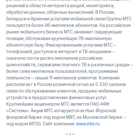
выкупа
решений в области интернета вещей, мониторинга,
акций
обработки данных, облачных вычислений. В России,
Дивиденды
Беларуси и Армении услугами мобильной связи Группы МТС
Рынок
пользуются более 86 миллионов абонентов. На российском
облигаций
рынке мобильного бизнеса МТС занимает лидирующие
позиции, обслуживая крупнейшую 78-миллионную
Описание
Еврооблигации-2023
абонентскую базу. Фиксированными услугами МТС –
Уведомление
телефонией, доступом в интернет и ТВ-вещанием –
о
охвачено почти десять миллионов российских
погашении
домохозяйств, сервисами платного ТВ в различных средах –
именных
более семи миллионов пользователей, программами
облигаций
лояльности – свыше 11 миллионов клиентов. Компания
Другое
располагает в России розничной сетью из 5 330 салонов
связи по обслуживанию клиентов, продаже мобильных
Регистратор
устройств и предоставлению финансовых услуг.
Реквизиты
Крупнейшим акционером МТС является ПАО АФК
Контакты
«Система». Акции МТС котируются на Нью-Йоркской
йчивое развитие
и деловая этика
фондовой бирже под кодом MBT, на Московской бирже –
На главную
под кодом MTSS. Сайт компании:
www.mts.ru
.
* * *