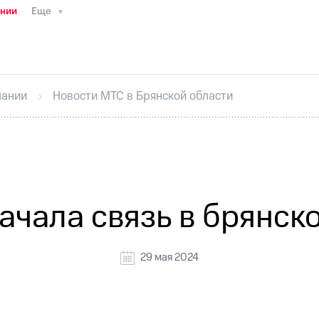
ании
Еще
ТС
Пресс-релизы
МТС о технологиях
ТС
История компании
Руководство региона
Правова
стижения
Интервью
Финансовая отчетность
Конта
пании
Новости МТС в Брянской области
тивный секретарь
Раскрытие информации
Информа
ный кабинет акционера
Акционерный капитал
Конт
Порядок выкупа акций
Дивиденды
Рынок облигаци
 погашении именных облигаций
Другое
Регистрато
ачала связь в брянск
29 мая 2024