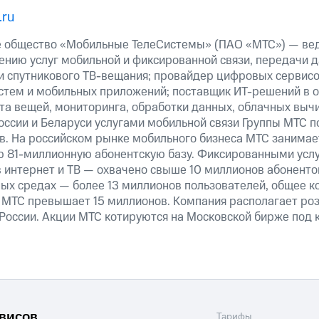
.ru
е общество «Мобильные ТелеСистемы» (ПАО «МТС») — ве
ению услуг мобильной и фиксированной связи, передачи д
 и спутникового
ТВ-вещания;
провайдер цифровых сервисо
истем и мобильных приложений; поставщик
ИТ-решений
в о
та вещей, мониторинга, обработки данных, облачных выч
оссии и Беларуси услугами мобильной связи Группы МТС п
в. На российском рынке мобильного бизнеса МТС занима
ую
81-миллионную
абонентскую базу. Фиксированными усл
 интернет и ТВ — охвачено свыше 10 миллионов абоненто
ных средах — более 13 миллионов пользователей, общее к
 МТС превышает 15 миллионов. Компания располагает роз
 России. Акции МТС котируются на Московской бирже под 
рвисов
Тарифы