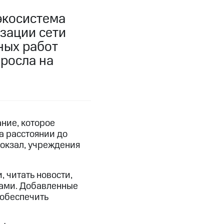
экосистема
зации сети
ных работ
ыросла на
ние, которое
а расстоянии до
вокзал, учреждения
 читать новости,
сами. Добавленные
 обеспечить