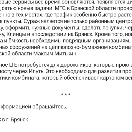
ые сервисы все время обновляются, появляются ц
д сетью новые задачи. МТС в Брянской области пров
но в тех местах, где трафик особенно быстро растет
 пункты. Сураж является не только районным центр
у, оформить нужные документы, сделать покупки; че
чу, Клинцы и впоследствии на Брянск. Кроме того, но
а и ёмкость необходимы подрядным организациям, 
ных сооружений на целлюлозно-бумажном комбинат
ской области Максим Митькин.
ное LTE потребуется для дорожников, которые прокл
осту через Ипуть. Это необходимо для развития пр
тики комбината, который обеспечивает картоном в
* * *
информацией обращайтесь:
в г. Брянск