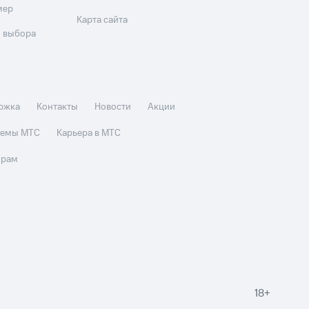
мер
Карта сайта
 выбора
ржка
Контакты
Новости
Акции
стемы МТС
Карьера в МТС
орам
18+