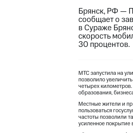
Брянск, РФ — 
сообщает о за
в Сураже Брянс
скорость моби
30 процентов.
МТС запустила на ул
позволило увеличить 
четырех километров.
образования, бизнеса
Местные жители и при
пользоваться госусл
частоты позволили та
усиленное покрытие в