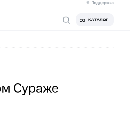
Поддержка
О МТС
я информация
Контакты
КАТАЛОГ
Медиа-центр
кты
Новости в регионе
Инвесторам и акционерам
ция акционерам
Документы
роль и аудит
Рынок акций
й
Описание
р
Реквизиты
Контакты
Устойчивое развитие
Комплаенс и деловая этика
На главную
ом Сураже