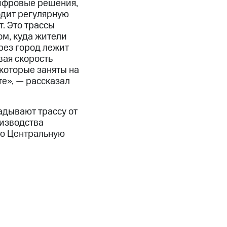
ифровые решения,
одит регулярную
. Это трассы
ом, куда жители
рез город лежит
вая скорость
которые заняты на
е», — рассказал
адывают трассу от
оизводства
сю Центральную