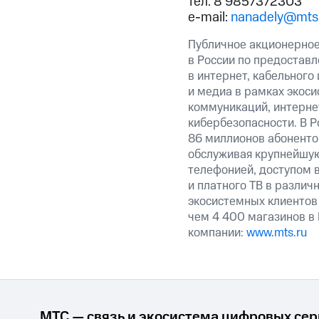
тел. 8 9857372303
e-mail:
nanadely@mts
Публичное акционерно
в России по предоставл
в интернет, кабельного
и медиа в рамках экос
коммуникаций, интерне
кибербезопасности. В Р
86 миллионов абоненто
обслуживая крупнейш
телефонией, доступом в
и платного ТВ в различ
экосистемных клиентов
чем 4 400 магазинов в
компании:
www.mts.ru
МТС — связь и экосистема цифровых се