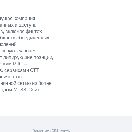
дущая компания
анных и доступа
в, включая финтех
бласти объединенных
ислений,
ользуются более
ет лидирующие позиции,
угами МТС —
в, сервисами OTT
оличество
ничной сетью из более
кодом MTSS. Сайт
Заменить SIM-карту